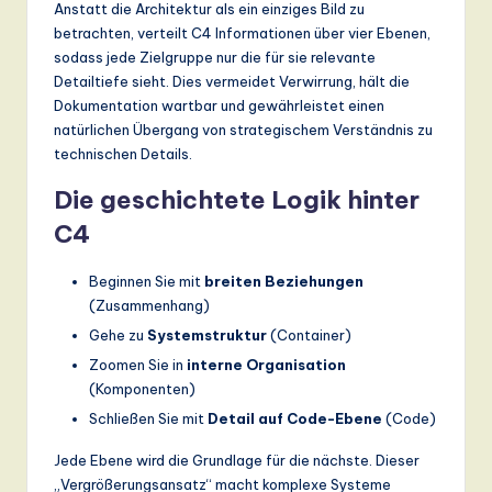
Anstatt die Architektur als ein einziges Bild zu
a
betrachten, verteilt C4 Informationen über vier Ebenen,
sodass jede Zielgruppe nur die für sie relevante
n
Detailtiefe sieht. Dies vermeidet Verwirrung, hält die
d
Dokumentation wartbar und gewährleistet einen
natürlichen Übergang von strategischem Verständnis zu
D
technischen Details.
ig
Die geschichtete Logik hinter
it
C4
a
l
Beginnen Sie mit
breiten Beziehungen
(Zusammenhang)
In
Gehe zu
Systemstruktur
(Container)
n
Zoomen Sie in
interne Organisation
o
(Komponenten)
Schließen Sie mit
Detail auf Code-Ebene
(Code)
v
a
Jede Ebene wird die Grundlage für die nächste. Dieser
„Vergrößerungsansatz“ macht komplexe Systeme