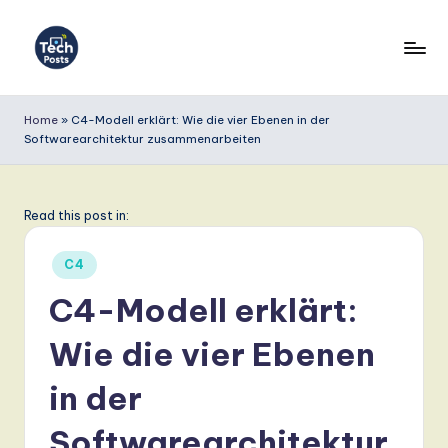
Skip
to
T
content
e
Home
»
C4-Modell erklärt: Wie die vier Ebenen in der
Softwarearchitektur zusammenarbeiten
c
h
P
Read this post in:
o
Posted
C4
s
in
C4-Modell erklärt:
t
Wie die vier Ebenen
s
G
in der
e
Softwarearchitektur