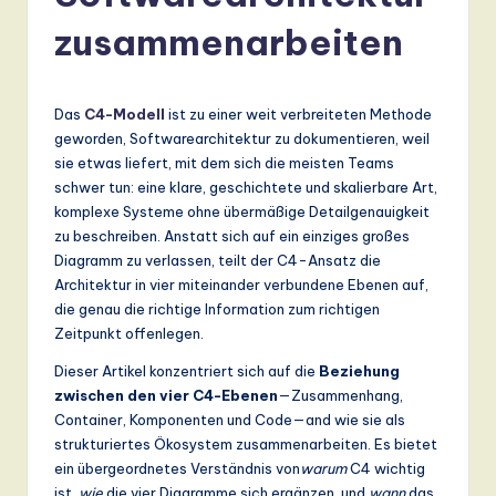
r
zusammenarbeiten
m
a
n
Das
C4-Modell
ist zu einer weit verbreiteten Methode
geworden, Softwarearchitektur zu dokumentieren, weil
-
sie etwas liefert, mit dem sich die meisten Teams
L
schwer tun: eine klare, geschichtete und skalierbare Art,
komplexe Systeme ohne übermäßige Detailgenauigkeit
a
zu beschreiben. Anstatt sich auf ein einziges großes
t
Diagramm zu verlassen, teilt der C4-Ansatz die
Architektur in vier miteinander verbundene Ebenen auf,
e
die genau die richtige Information zum richtigen
s
Zeitpunkt offenlegen.
t
Dieser Artikel konzentriert sich auf die
Beziehung
zwischen den vier C4-Ebenen
—Zusammenhang,
T
Container, Komponenten und Code—and wie sie als
r
strukturiertes Ökosystem zusammenarbeiten. Es bietet
ein übergeordnetes Verständnis von
warum
C4 wichtig
e
ist,
wie
die vier Diagramme sich ergänzen, und
wann
das