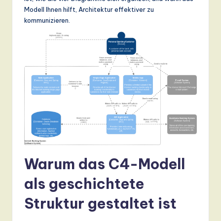
n
Modell Ihnen hilft, Architektur effektiver zu
kommunizieren.
d
s
in
A
I,
S
o
ft
w
Warum das C4-Modell
a
als geschichtete
r
Struktur gestaltet ist
e
,