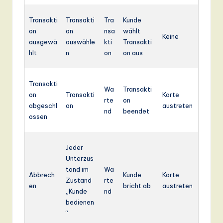
Transakti
Transakti
Tra
Kunde
on
on
nsa
wählt
Keine
ausgewä
auswähle
kti
Transakti
hlt
n
on
on aus
Transakti
Wa
Transakti
on
Transakti
Karte
rte
on
abgeschl
on
austreten
nd
beendet
ossen
Jeder
Unterzus
tand im
Wa
Abbrech
Kunde
Karte
Zustand
rte
en
bricht ab
austreten
„Kunde
nd
bedienen
“