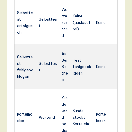
Wa
Selbstte
rte
Keine
st
Selbsttes
zus
(auslösef
Keine
erfolgrei
t
tan
rei)
ch
d
Au
Selbstte
ßer
Test
st
Selbsttes
Be
fehlgesch
Keine
fehlgesc
t
trie
lagen
hlagen
b
Kun
de
wir
Kunde
Karteing
Karte
Wartend
d
steckt
abe
lesen
be
Karte ein
die