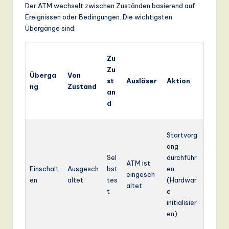
Der ATM wechselt zwischen Zuständen basierend auf
Ereignissen oder Bedingungen. Die wichtigsten
Übergänge sind:
Zu
Zu
Überga
Von
st
Auslöser
Aktion
ng
Zustand
an
d
Startvorg
ang
Sel
durchführ
ATM ist
Einschalt
Ausgesch
bst
en
eingesch
en
altet
tes
(Hardwar
altet
t
e
initialisier
en)