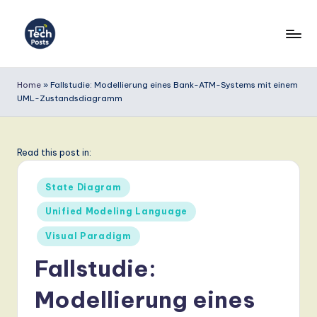
Skip
to
T
content
e
Home
»
Fallstudie: Modellierung eines Bank-ATM-Systems mit einem
UML-Zustandsdiagramm
c
h
P
Read this post in:
o
Posted
State Diagram
s
in
Unified Modeling Language
t
Visual Paradigm
s
Fallstudie:
G
e
Modellierung eines