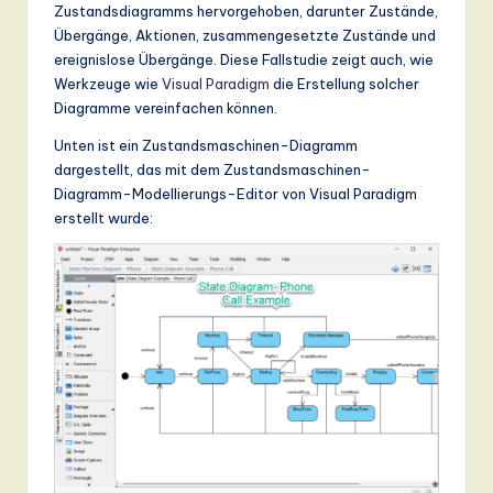
n
Zustandsdiagramms hervorgehoben, darunter Zustände,
Übergänge, Aktionen, zusammengesetzte Zustände und
d
ereignislose Übergänge. Diese Fallstudie zeigt auch, wie
s
Werkzeuge wie
Visual Paradigm
die Erstellung solcher
Diagramme vereinfachen können.
in
Unten ist ein Zustandsmaschinen-Diagramm
A
dargestellt, das mit dem Zustandsmaschinen-
I,
Diagramm-Modellierungs-Editor von Visual Paradigm
erstellt wurde:
S
o
ft
w
a
r
e
,