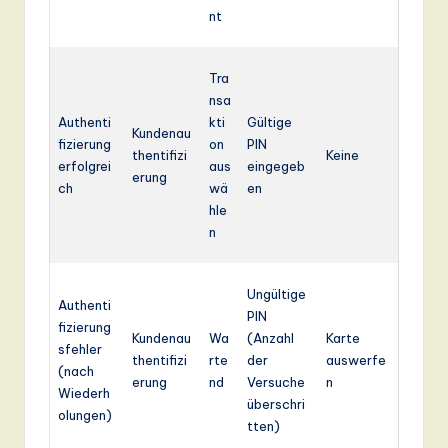
nt
Tra
nsa
Authenti
kti
Gültige
Kundenau
fizierung
on
PIN
thentifizi
Keine
erfolgrei
aus
eingegeb
erung
ch
wä
en
hle
n
Ungültige
Authenti
PIN
fizierung
Kundenau
Wa
(Anzahl
Karte
sfehler
thentifizi
rte
der
auswerfe
(nach
erung
nd
Versuche
n
Wiederh
überschri
olungen)
tten)