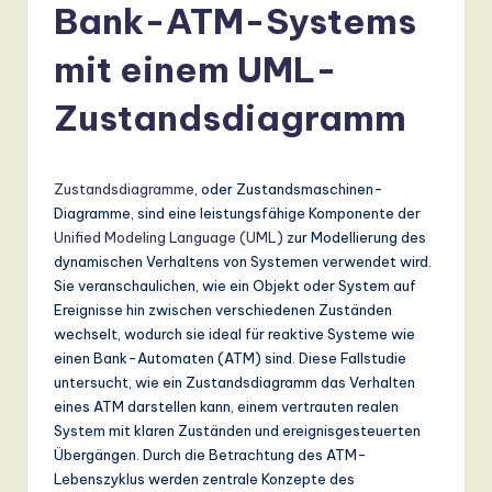
r
Bank-ATM-Systems
m
mit einem UML-
a
n
Zustandsdiagramm
-
L
Zustandsdiagramme
, oder Zustandsmaschinen-
a
Diagramme, sind eine leistungsfähige Komponente der
Unified Modeling Language (UML)
zur Modellierung des
t
dynamischen Verhaltens von Systemen verwendet wird.
e
Sie veranschaulichen, wie ein Objekt oder System auf
Ereignisse hin zwischen verschiedenen Zuständen
s
wechselt, wodurch sie ideal für reaktive Systeme wie
t
einen Bank-Automaten (ATM) sind. Diese Fallstudie
untersucht, wie ein Zustandsdiagramm das Verhalten
T
eines ATM darstellen kann, einem vertrauten realen
r
System mit klaren Zuständen und ereignisgesteuerten
Übergängen. Durch die Betrachtung des ATM-
e
Lebenszyklus werden zentrale Konzepte des