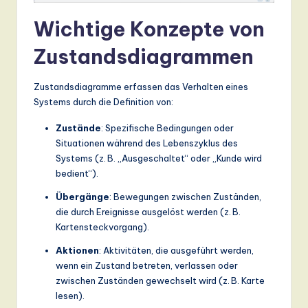
a
Wichtige Konzepte von
n
Zustandsdiagrammen
d
D
Zustandsdiagramme erfassen das Verhalten eines
Systems durch die Definition von:
ig
Zustände
: Spezifische Bedingungen oder
it
Situationen während des Lebenszyklus des
a
Systems (z. B. „Ausgeschaltet“ oder „Kunde wird
bedient“).
l
Übergänge
: Bewegungen zwischen Zuständen,
In
die durch Ereignisse ausgelöst werden (z. B.
n
Kartensteckvorgang).
o
Aktionen
: Aktivitäten, die ausgeführt werden,
v
wenn ein Zustand betreten, verlassen oder
zwischen Zuständen gewechselt wird (z. B. Karte
a
lesen).