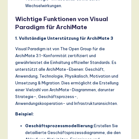
Wechselwirkungen.
a
n
Wichtige Funktionen von Visual
Paradigm für ArchiMate
d
D
1. Vollständige Unterstützung für ArchiMate 3
ig
Visual Paradigm ist von The Open Group für die
ArchiMate 3.1-Konformität zertifiziert und
it
gewährleistet die Einhaltung offizieller Standards. Es
a
unterstützt alle ArchiMate-Ebenen: Geschäft,
Anwendung, Technologie, Physikalisch, Motivation und
l
Umsetzung & Migration. Dies ermöglicht die Erstellung
In
einer Vielzahl von ArchiMate-Diagrammen, darunter
Strategie-, Geschäftsprozess-,
n
Anwendungskooperation- und Infrastrukturansichten.
o
Beispiel:
v
Geschäftsprozessmodellierung:
Erstellen Sie
a
detaillierte Geschäftsprozessdiagramme, die den