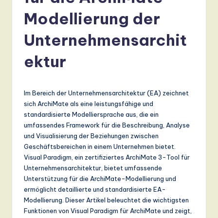
r
Modellierung der
m
a
Unternehmensarchit
n
ektur
-
L
Im Bereich der Unternehmensarchitektur (EA) zeichnet
a
sich ArchiMate als eine leistungsfähige und
t
standardisierte Modelliersprache aus, die ein
umfassendes Framework für die Beschreibung, Analyse
e
und Visualisierung der Beziehungen zwischen
s
Geschäftsbereichen in einem Unternehmen bietet.
Visual Paradigm, ein zertifiziertes ArchiMate 3-Tool für
t
Unternehmensarchitektur, bietet umfassende
T
Unterstützung für die ArchiMate-Modellierung und
ermöglicht detaillierte und standardisierte EA-
r
Modellierung. Dieser Artikel beleuchtet die wichtigsten
e
Funktionen von Visual Paradigm für ArchiMate und zeigt,