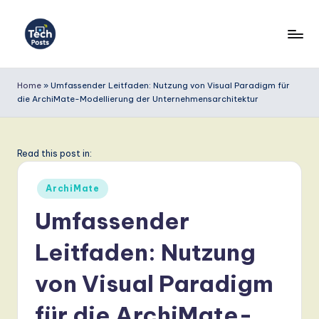
Skip
to
T
content
e
Home
»
Umfassender Leitfaden: Nutzung von Visual Paradigm für
die ArchiMate-Modellierung der Unternehmensarchitektur
c
h
P
Read this post in:
o
Posted
ArchiMate
s
in
Umfassender
t
Leitfaden: Nutzung
s
G
von Visual Paradigm
e
für die ArchiMate-