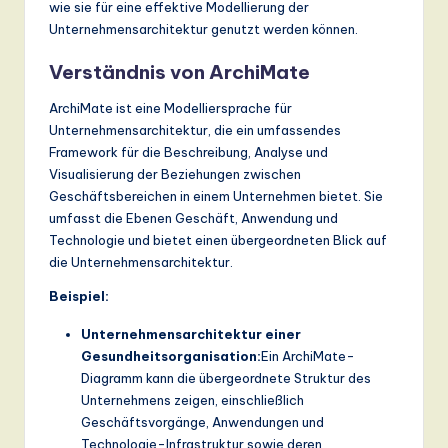
wie sie für eine effektive Modellierung der
n
Unternehmensarchitektur genutzt werden können.
d
Verständnis von ArchiMate
s
in
ArchiMate ist eine Modelliersprache für
Unternehmensarchitektur, die ein umfassendes
A
Framework für die Beschreibung, Analyse und
I,
Visualisierung der Beziehungen zwischen
Geschäftsbereichen in einem Unternehmen bietet. Sie
S
umfasst die Ebenen Geschäft, Anwendung und
o
Technologie und bietet einen übergeordneten Blick auf
die Unternehmensarchitektur.
ft
Beispiel:
w
Unternehmensarchitektur einer
a
Gesundheitsorganisation:
Ein ArchiMate-
r
Diagramm kann die übergeordnete Struktur des
Unternehmens zeigen, einschließlich
e
Geschäftsvorgänge, Anwendungen und
,
Technologie-Infrastruktur sowie deren