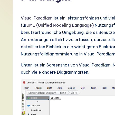
G
e
Visual Paradigm
ist ein leistungsfähiges und v
r
für
UML (Unified Modeling Language)
Nutzungsfa
benutzerfreundliche Umgebung, die es Benutze
m
Anforderungen effektiv zu erfassen, darzustell
a
detaillierten Einblick in die wichtigsten Funkt
Nutzungsfalldiagrammierung in Visual Paradigm
n
Unten ist ein Screenshot von Visual Paradigm
-
auch viele andere Diagrammarten.
L
a
t
e