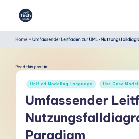
Skip
to
T
content
e
Home
»
Umfassender Leitfaden zur UML-Nutzungsfalldiagr
c
h
Read this post in:
P
Posted
Unified Modeling Language
Use Case Model
in
o
Umfassender Leit
s
Nutzungsfalldiagr
t
s
Paradigm