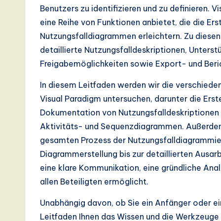
I,
Benutzers zu identifizieren und zu definieren. 
S
eine Reihe von Funktionen anbietet, die die Er
Nutzungsfalldiagrammen erleichtern. Zu diese
o
detaillierte Nutzungsfalldeskriptionen, Unters
ft
Freigabemöglichkeiten sowie Export- und Beri
w
In diesem Leitfaden werden wir die verschied
Visual Paradigm untersuchen, darunter die Ers
a
Dokumentation von Nutzungsfalldeskriptionen 
r
Aktivitäts- und Sequenzdiagrammen. Außerdem
gesamten Prozess der Nutzungsfalldiagrammier
e
Diagrammerstellung bis zur detaillierten Ausa
,
eine klare Kommunikation, eine gründliche An
allen Beteiligten ermöglicht.
a
Unabhängig davon, ob Sie ein Anfänger oder ein
n
Leitfaden Ihnen das Wissen und die Werkzeuge z