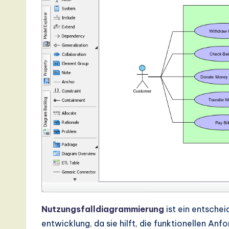
s
t
T
r
e
n
d
s
in
A
Nutzungsfalldiagrammierung
ist ein entsche
entwicklung, da sie hilft, die funktionellen An