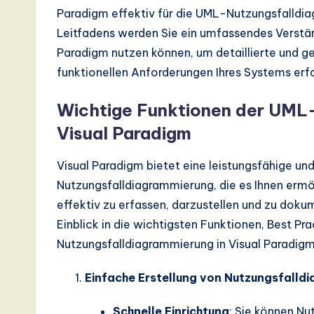
d
Paradigm effektiv für die UML-Nutzungsfalldi
Leitfadens werden Sie ein umfassendes Verstän
D
Paradigm nutzen können, um detaillierte und g
i
funktionellen Anforderungen Ihres Systems erf
g
Wichtige Funktionen der UML-
it
Visual Paradigm
a
Visual Paradigm bietet eine leistungsfähige u
Nutzungsfalldiagrammierung, die es Ihnen ermö
l
effektiv zu erfassen, darzustellen und zu dokum
In
Einblick in die wichtigsten Funktionen, Best Pr
Nutzungsfalldiagrammierung in Visual Paradigm
n
o
Einfache Erstellung von Nutzungsfall
v
Schnelle Einrichtung
: Sie können Nu