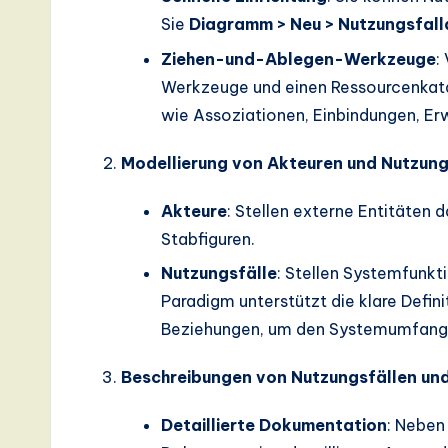
Sie
Diagramm > Neu > Nutzungsfal
a
Ziehen-und-Ablegen-Werkzeuge
:
ti
Werkzeuge und einen Ressourcenkata
o
wie Assoziationen, Einbindungen, Er
n
Modellierung von Akteuren und Nutzung
Akteure
: Stellen externe Entitäten d
Stabfiguren.
Nutzungsfälle
: Stellen Systemfunkti
Paradigm unterstützt die klare Defini
Beziehungen, um den Systemumfang u
Beschreibungen von Nutzungsfällen und 
Detaillierte Dokumentation
: Neben