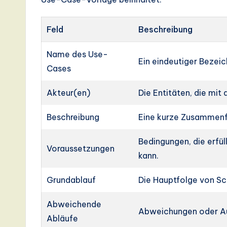
d
D
Feld
Beschreibung
i
Name des Use-
Ein eindeutiger Bezei
Cases
g
it
Akteur(en)
Die Entitäten, die mit
a
Beschreibung
Eine kurze Zusammenf
l
Bedingungen, die erfü
Voraussetzungen
kann.
In
n
Grundablauf
Die Hauptfolge von Sch
o
Abweichende
Abweichungen oder A
Abläufe
v