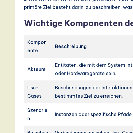
primäre Ziel besteht darin, zu beschreiben, was 
s
t
Wichtige Komponenten d
T
Kompon
r
Beschreibung
ente
e
Entitäten, die mit dem System in
Akteure
n
oder Hardwaregeräte sein.
d
Use-
Beschreibungen der Interaktione
s
Cases
bestimmtes Ziel zu erreichen.
in
Szenarie
Instanzen oder spezifische Pfade
n
A
Beziehun
Verbindungen zwischen Use-Cases