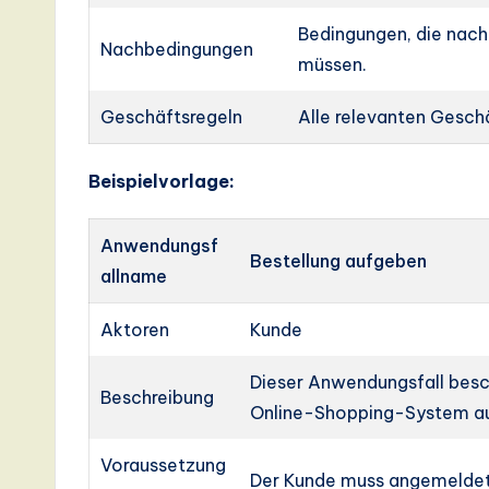
a
Bedingungen, die nach
Nachbedingungen
müssen.
ti
Geschäftsregeln
Alle relevanten Gesch
o
n
Beispielvorlage:
Anwendungsf
Bestellung aufgeben
allname
Aktoren
Kunde
Dieser Anwendungsfall beschr
Beschreibung
Online-Shopping-System au
Voraussetzung
Der Kunde muss angemeldet 