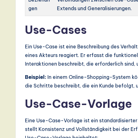
I,
gen
Extends und Generalisierungen.
S
o
Use-Cases
ft
Ein Use-Case ist eine Beschreibung des Verhal
w
eines Akteurs reagiert. Er erfasst die funktion
Interaktionen beschreibt, die erforderlich sind,
a
Beispiel:
In einem Online-Shopping-System kön
r
die Schritte beschreibt, die ein Kunde befolgt, 
e
Use-Case-Vorlage
,
a
Eine Use-Case-Vorlage ist ein standardisiert
stellt Konsistenz und Vollständigkeit bei der E
n
Use-Case-Vorlage beinhaltet: