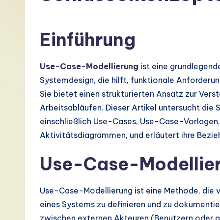
G
e
Einführung
r
Use-Case-Modellierung
ist eine grundlegend
m
Systemdesign, die hilft, funktionale Anforderu
a
Sie bietet einen strukturierten Ansatz zur Ver
Arbeitsabläufen. Dieser Artikel untersucht di
n
einschließlich Use-Cases, Use-Case-Vorlagen
-
Aktivitätsdiagrammen, und erläutert ihre Bezi
L
Use-Case-Modellie
a
Use-Case-Modellierung ist eine Methode, die 
t
eines Systems zu definieren und zu dokumentiere
e
zwischen externen Akteuren (Benutzern oder 