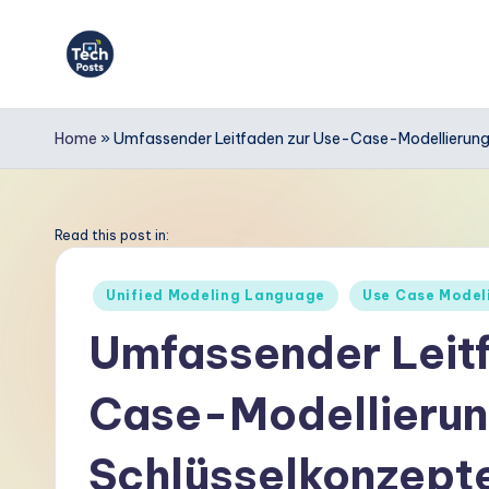
Skip
to
T
content
e
Home
»
Umfassender Leitfaden zur Use-Case-Modellierung
c
h
Read this post in:
P
Posted
Unified Modeling Language
Use Case Model
in
o
Umfassender Leit
s
Case-Modellierun
t
s
Schlüsselkonzept