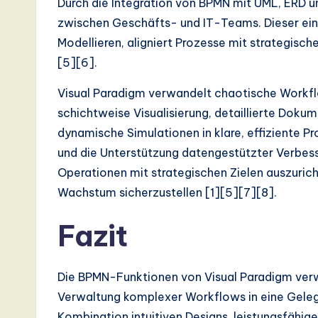
Durch die Integration von BPMN mit UML, ERD u
a
zwischen Geschäfts- und IT-Teams. Dieser ein
Modellieren, aligniert Prozesse mit strategisc
ti
[5][6].
o
Visual Paradigm verwandelt chaotische Workflo
n
schichtweise Visualisierung, detaillierte Dok
dynamische Simulationen in klare, effiziente 
und die Unterstützung datengestützter Verbess
Operationen mit strategischen Zielen auszuricht
Wachstum sicherzustellen [1][5][7][8].
Fazit
Die BPMN-Funktionen von Visual Paradigm ver
Verwaltung komplexer Workflows in eine Gelege
Kombination intuitiven Designs, leistungsfähi