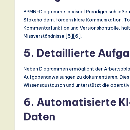
I,
BPMN-Diagramme in Visual Paradigm schließen 
S
Stakeholdern, fördern klare Kommunikation. To
o
Kommentarfunktion und Versionskontrolle, hal
Missverständnisse [5][6].
ft
w
5. Detaillierte Au
a
Neben Diagrammen ermöglicht der Arbeitsablau
r
Aufgabenanweisungen zu dokumentieren. Dies g
Wissensaustausch und unterstützt die operativ
e
,
6. Automatisierte K
a
Daten
n