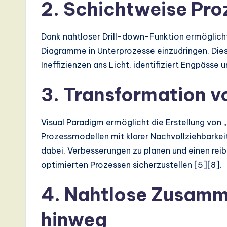
2. Schichtweise Pro
s
t
Dank nahtloser Drill-down-Funktion ermöglicht
Diagramme in Unterprozesse einzudringen. Dies
T
Ineffizienzen ans Licht, identifiziert Engpäss
r
3. Transformation v
e
n
Visual Paradigm ermöglicht die Erstellung von „
Prozessmodellen mit klarer Nachvollziehbarkeit
d
dabei, Verbesserungen zu planen und einen re
s
optimierten Prozessen sicherzustellen [5][8].
in
4. Nahtlose Zusamm
A
hinweg