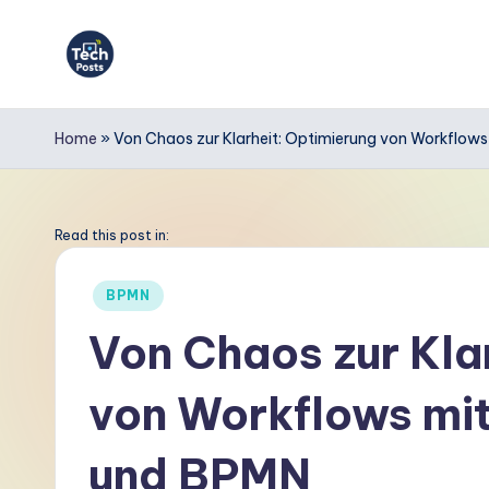
Skip
to
T
content
e
Home
»
Von Chaos zur Klarheit: Optimierung von Workflow
c
h
Read this post in:
P
Posted
BPMN
in
o
Von Chaos zur Kla
s
von Workflows mit
t
s
und BPMN