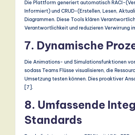
Die Plattform generiert automatisch RACI-(Ver
d
Informiert) und CRUD-(Erstellen, Lesen, Aktu
D
Diagrammen. Diese Tools klären Verantwortlich
Verantwortlichkeit und reduzieren Verwirrung 
i
7. Dynamische Proz
g
it
Die Animations- und Simulationsfunktionen vo
a
sodass Teams Flüsse visualisieren, die Ressou
Umsetzung testen können. Dies proaktiver Ansat
l
[7].
In
8. Umfassende Integ
n
Standards
o
v