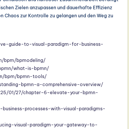
ischen Zielen anzupassen und dauerhafte Effizienz
von Chaos zur Kontrolle zu gelangen und den Weg zu
ve-guide-to-visual-paradigm-for-business-
on/bpm/bpmodeling/
/bpmn/what-is-bpmn/
ion/bpm/bpmn-tools/
erstanding-bpmn-a-comprehensive-overview/
2025/01/27/chapter-6-elevate-your-bpmn-
g-business-processes-with-visual-paradigms-
oducing-visual-paradigm-your-gateway-to-