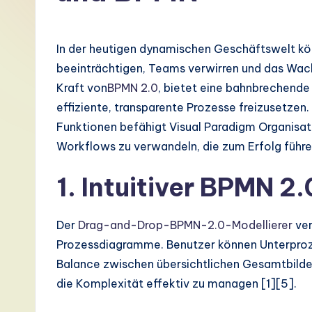
G
e
In der heutigen dynamischen Geschäftswelt kö
r
beeinträchtigen, Teams verwirren und das Wac
Kraft von
BPMN 2.0
, bietet eine bahnbrechend
m
effiziente, transparente Prozesse freizusetzen.
a
Funktionen befähigt Visual Paradigm Organisat
Workflows zu verwandeln, die zum Erfolg führe
n
1. Intuitiver BPMN 2
-
L
Der
Drag-and-Drop-BPMN-2.0-Modellierer
ver
a
Prozessdiagramme. Benutzer können Unterproz
Balance zwischen übersichtlichen Gesamtbilder
t
die Komplexität effektiv zu managen [1][5].
e