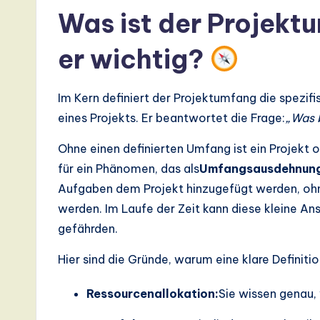
I,
Was ist der Projekt
S
er wichtig?
o
ft
Im Kern definiert der Projektumfang die spezifi
eines Projekts. Er beantwortet die Frage:
„Was b
w
Ohne einen definierten Umfang ist ein Projekt 
a
für ein Phänomen, das als
Umfangsausdehnun
r
Aufgaben dem Projekt hinzugefügt werden, ohn
werden. Im Laufe der Zeit kann diese kleine A
e
gefährden.
,
Hier sind die Gründe, warum eine klare Definitio
a
Ressourcenallokation:
Sie wissen genau,
n