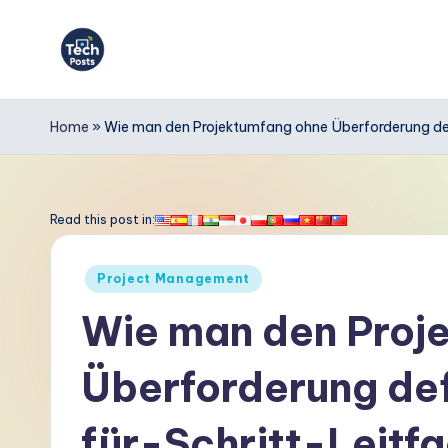
Skip
to
T
content
e
Home
»
Wie man den Projektumfang ohne Überforderung defi
c
h
Read this post in:
P
Posted
Project Management
o
in
Wie man den Proj
s
Überforderung defi
t
s
für-Schritt-Leitf