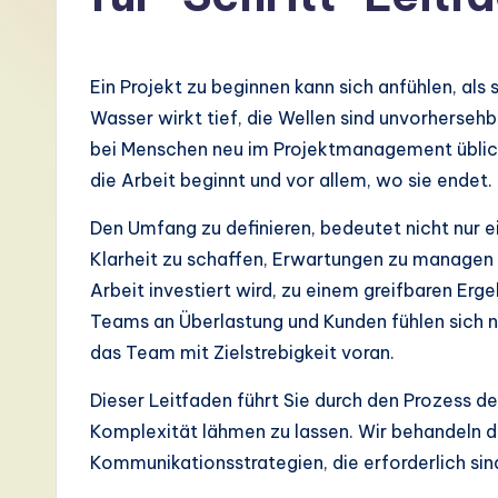
G
e
Ein Projekt zu beginnen kann sich anfühlen, al
r
Wasser wirkt tief, die Wellen sind unvorhersehba
bei Menschen neu im Projektmanagement üblich
m
die Arbeit beginnt und vor allem, wo sie endet.
a
Den Umfang zu definieren, bedeutet nicht nur e
n
Klarheit zu schaffen, Erwartungen zu managen un
Arbeit investiert wird, zu einem greifbaren Erge
-
Teams an Überlastung und Kunden fühlen sich n
L
das Team mit Zielstrebigkeit voran.
a
Dieser Leitfaden führt Sie durch den Prozess de
Komplexität lähmen zu lassen. Wir behandeln di
t
Kommunikationsstrategien, die erforderlich sind,
e