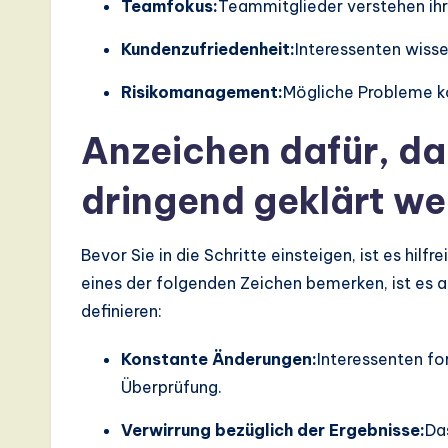
Teamfokus:
Teammitglieder verstehen ihr
d
Kundenzufriedenheit:
Interessenten wisse
D
Risikomanagement:
Mögliche Probleme kö
i
Anzeichen dafür, da
g
it
dringend geklärt w
a
Bevor Sie in die Schritte einsteigen, ist es hilf
l
eines der folgenden Zeichen bemerken, ist es a
In
definieren:
n
Konstante Änderungen:
Interessenten f
Überprüfung.
o
Verwirrung bezüglich der Ergebnisse:
Da
v