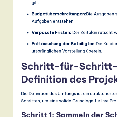
gilt.
a
Budgetüberschreitungen:
Die Ausgaben s
ti
Aufgaben entstehen.
o
Verpasste Fristen:
Der Zeitplan rutscht w
n
Enttäuschung der Beteiligten:
Die Kunden
ursprünglichen Vorstellung überein.
Schritt-für-Schritt
Definition des Proj
Die Definition des Umfangs ist ein strukturierte
Schritten, um eine solide Grundlage für Ihre Pr
Schritt 1: Sammeln der Sc