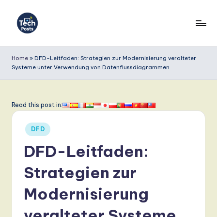
Skip
to
T
content
e
Home
»
DFD-Leitfaden: Strategien zur Modernisierung veralteter
Systeme unter Verwendung von Datenflussdiagrammen
c
h
P
Read this post in:
o
Posted
DFD
s
in
DFD-Leitfaden:
t
s
Strategien zur
G
Modernisierung
e
veralteter Systeme