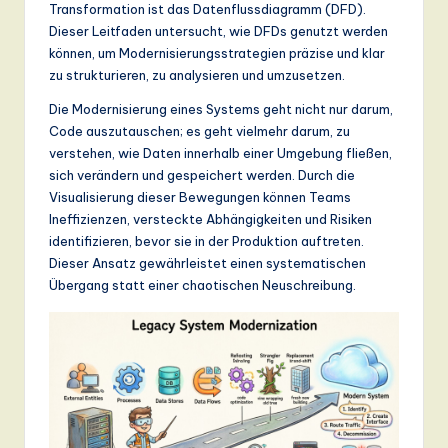
n
Transformation ist das Datenflussdiagramm (DFD).
Dieser Leitfaden untersucht, wie DFDs genutzt werden
d
können, um Modernisierungsstrategien präzise und klar
s
zu strukturieren, zu analysieren und umzusetzen.
in
Die Modernisierung eines Systems geht nicht nur darum,
Code auszutauschen; es geht vielmehr darum, zu
A
verstehen, wie Daten innerhalb einer Umgebung fließen,
I,
sich verändern und gespeichert werden. Durch die
Visualisierung dieser Bewegungen können Teams
S
Ineffizienzen, versteckte Abhängigkeiten und Risiken
o
identifizieren, bevor sie in der Produktion auftreten.
Dieser Ansatz gewährleistet einen systematischen
ft
Übergang statt einer chaotischen Neuschreibung.
w
a
r
e
,