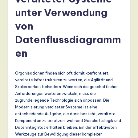
r
m
unter Verwendung
a
von
n
Datenflussdiagramm
-
L
en
a
t
Organisationen finden sich oft damit konfrontiert,
e
veraltete Infrastrukturen zu warten, die Agilität und
Skalierbarkeit behindern. Wenn sich die geschäftlichen
s
Anforderungen weiterentwickeln, muss die
t
zugrundeliegende Technologie sich anpassen. Die
Modernisierung veralteter Systeme ist eine
T
entscheidende Aufgabe, die darin besteht, veraltete
r
Komponenten zu ersetzen, während Geschäftslogik und
Datenintegrität erhalten bleiben. Ein der effektivsten
e
Werkzeuge zur Bewältigung dieser komplexen