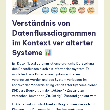
a
n
Verständnis von
d
D
Datenflussdiagrammen
ig
im Kontext ver alterter
it
Systeme
a
l
Ein Datenflussdiagramm ist eine grafische Darstellung
des Datenflusses durch ein Informationssystem. Es
In
modelliert, wie Daten in ein System eintreten,
n
verarbeitet werden und das System verlassen. Im
Kontext der Modernisierung ver alterter Systeme dienen
o
DFDs als Bauplan, um den „Aktuell“-Zustand zu
v
verstehen, bevor der „Zukünftig“-Zustand geplant wird.
a
Im Gegensatz zu strukturellen Diagrammen, die sich auf
Klassen oder Datenbanktabellen konzentrieren,