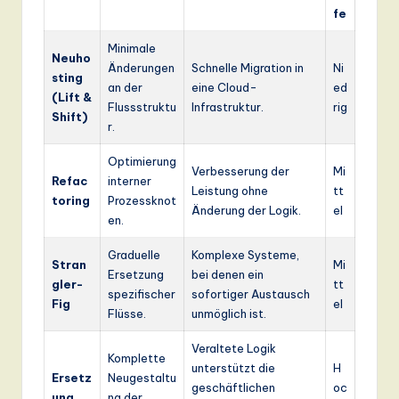
fe
Minimale
Neuho
Änderungen
Schnelle Migration in
Ni
sting
an der
eine Cloud-
ed
(Lift &
Flussstruktu
Infrastruktur.
rig
Shift)
r.
Optimierung
Verbesserung der
Mi
Refac
interner
Leistung ohne
tt
toring
Prozessknot
Änderung der Logik.
el
en.
Graduelle
Komplexe Systeme,
Stran
Mi
Ersetzung
bei denen ein
gler-
tt
spezifischer
sofortiger Austausch
Fig
el
Flüsse.
unmöglich ist.
Veraltete Logik
Komplette
unterstützt die
H
Ersetz
Neugestaltu
geschäftlichen
oc
ung
ng der