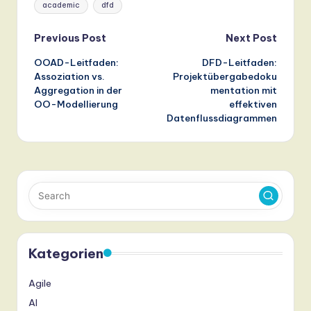
academic
dfd
Post
Previous Post
Next Post
OOAD-Leitfaden:
DFD-Leitfaden:
navigation
Assoziation vs.
Projektübergabedoku
Aggregation in der
mentation mit
OO-Modellierung
effektiven
Datenflussdiagrammen
Kategorien
Agile
AI