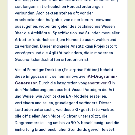
seit langem mit erheblichen Herausforderungen
a
verbunden. Architekten stehen oft vor der
n
erschreckenden Aufgabe, von einer leeren Leinwand
auszugehen, wobei tiefgehendes technisches Wissen
d
über die ArchiMate-Spezifikation und Stunden manueller
D
Arbeit erforderlich sind, um Elemente auszuwählen und
zu verbinden. Dieser manuelle Ansatz kann Projektstart
ig
verzögern und die Agilität behindern, die in modernen
it
Geschäftslandschaften erforderlich ist.
a
Visual Paradigm Desktop (Enterprise Edition) behebt
diese Engpässe mit seinem innovativen
AI-Diagramm-
l
Generator
. Durch die Integration von
generativer KI
in
In
den Modellierungsprozess hat Visual Paradigm die Art
und Weise, wie Architekten EA-Modelle erstellen,
n
verfeinern und teilen, grundlegend verändert. Dieser
o
Leitfaden untersucht, wie diese KI-gestützte Funktion
alle offiziellen ArchiMate-Sichten unterstützt, die
v
Diagrammerstellung um bis zu 90 % beschleunigt und die
a
Einhaltung branchenüblicher Standards gewährleistet.