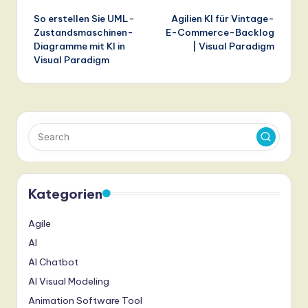
So erstellen Sie UML-
Agilien KI für Vintage-
navigation
Zustandsmaschinen-
E-Commerce-Backlog
Diagramme mit KI in
| Visual Paradigm
Visual Paradigm
Kategorien
Agile
AI
AI Chatbot
AI Visual Modeling
Animation Software Tool