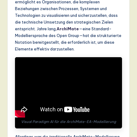
ermöglicht es Organisationen, die komplexen
n
Beziehungen zwischen Prozessen, Systemen und
d
Technologien zu visualisieren und sicherzustellen, dass
die technische Umsetzung den strategischen Zielen
s
entspricht. Jahre lang,
ArchiMate
—eine Standard-
in
Modelliersprache des Open Group—hat die strukturierte
Notation bereitgestellt, die erforderlich ist, um diese
A
Elemente effektiv darzustellen.
I,
S
o
ft
w
a
r
Visual Paradigm AI für die ArchiMate-EA-Modellierung
e
,
Allerdings war die traditionelle ArchiMate-Modellierung