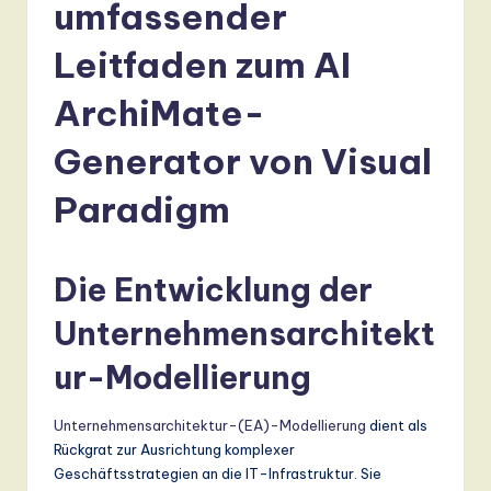
r
umfassender
m
Leitfaden zum AI
a
ArchiMate-
n
-
Generator von Visual
L
Paradigm
a
t
Die Entwicklung der
e
s
Unternehmensarchitekt
t
ur-Modellierung
T
Unternehmensarchitektur-(EA)-Modellierung
dient als
r
Rückgrat zur Ausrichtung komplexer
e
Geschäftsstrategien an die IT-Infrastruktur. Sie