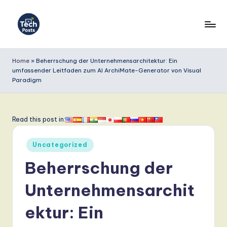
Skip
to
T
content
e
Home
»
Beherrschung der Unternehmensarchitektur: Ein
umfassender Leitfaden zum AI ArchiMate-Generator von Visual
c
Paradigm
h
P
Read this post in:
o
s
Posted
Uncategorized
in
t
Beherrschung der
s
Unternehmensarchit
G
ektur: Ein
e