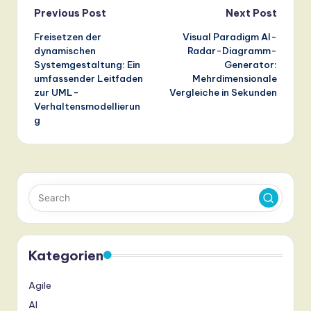
Post
Previous Post
Next Post
Freisetzen der
Visual Paradigm AI-
navigation
dynamischen
Radar-Diagramm-
Systemgestaltung: Ein
Generator:
umfassender Leitfaden
Mehrdimensionale
zur UML-
Vergleiche in Sekunden
Verhaltensmodellierun
g
Kategorien
Agile
AI