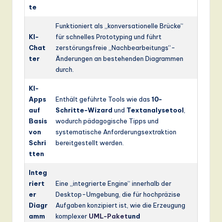
te
Funktioniert als „konversationelle Brücke“
KI-
für schnelles Prototyping und führt
Chat
zerstörungsfreie „Nachbearbeitungs“-
ter
Änderungen an bestehenden Diagrammen
durch.
KI-
Apps
Enthält geführte Tools wie das
10-
auf
Schritte-Wizard
und
Textanalysetool
,
Basis
wodurch pädagogische Tipps und
von
systematische Anforderungsextraktion
Schri
bereitgestellt werden.
tten
Integ
riert
Eine „integrierte Engine“ innerhalb der
er
Desktop-Umgebung, die für hochpräzise
Diagr
Aufgaben konzipiert ist, wie die Erzeugung
amm
komplexer
UML-Paket
und