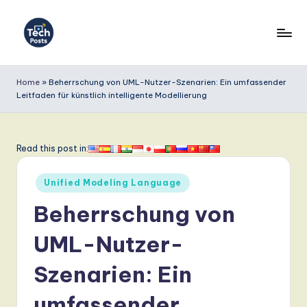
Skip
to
T
content
e
Home
»
Beherrschung von UML-Nutzer-Szenarien: Ein umfassender
Leitfaden für künstlich intelligente Modellierung
c
h
P
Read this post in:
o
Posted
Unified Modeling Language
s
in
Beherrschung von
t
s
UML-Nutzer-
G
Szenarien: Ein
e
umfassender