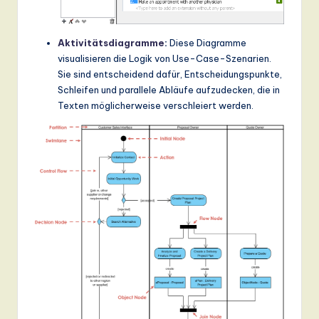
a
n
Aktivitätsdiagramme
:
Diese Diagramme
visualisieren die Logik von Use-Case-Szenarien.
d
Sie sind entscheidend dafür, Entscheidungspunkte,
D
Schleifen und parallele Abläufe aufzudecken, die in
Texten möglicherweise verschleiert werden.
ig
it
a
l
In
n
o
v
a