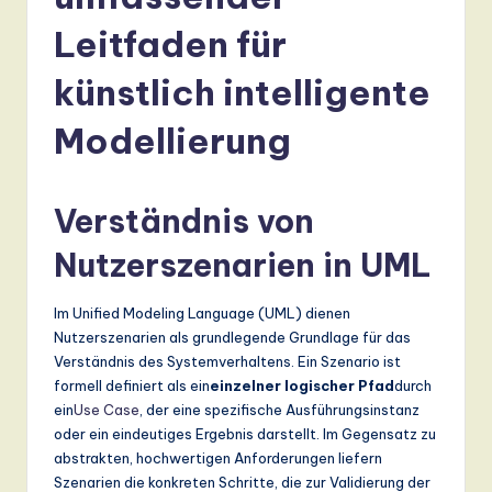
r
m
Leitfaden für
a
künstlich intelligente
n
Modellierung
-
L
Verständnis von
a
t
Nutzerszenarien in UML
e
Im Unified Modeling Language (UML) dienen
s
Nutzerszenarien als grundlegende Grundlage für das
t
Verständnis des Systemverhaltens. Ein Szenario ist
formell definiert als ein
einzelner logischer Pfad
durch
T
ein
Use Case
, der eine spezifische Ausführungsinstanz
r
oder ein eindeutiges Ergebnis darstellt. Im Gegensatz zu
abstrakten, hochwertigen Anforderungen liefern
e
Szenarien die konkreten Schritte, die zur Validierung der