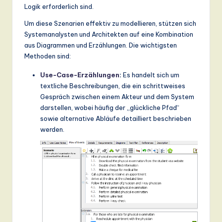
n
Logik erforderlich sind.
d
Um diese Szenarien effektiv zu modellieren, stützen sich
Systemanalysten und Architekten auf eine Kombination
s
aus Diagrammen und Erzählungen. Die wichtigsten
in
Methoden sind:
A
Use-Case-Erzählungen
:
Es handelt sich um
textliche Beschreibungen, die ein schrittweises
I,
Gespräch zwischen einem Akteur und dem System
S
darstellen, wobei häufig der „glückliche Pfad“
sowie alternative Abläufe detailliert beschrieben
o
werden.
ft
w
a
r
e
,