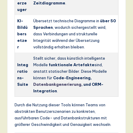
erze
Zeitdiagramme
.
uger
KI-
Übersetzt technische Diagramme in
über 50
Bildü
Sprachen
, wodurch sichergestellt wird,
bers
dass Verbindungen und strukturelle
etze
Integrität während der Übersetzung
r
vollständig erhalten bleiben.
Stellt sicher, dass künstlich intelligente
Integ
Modelle
funktionale Artefakte
sind,
ratio
anstatt statischer Bilder. Diese Modelle
ns-
können für
Code-Engineering,
Suite
Datenbankgenerierung
, und ORM-
Integration
.
Durch die Nutzung dieser Tools können Teams von
abstrakten Benutzerszenarien zu konkreten,
ausführbaren Code- und Datenbankstrukturen mit
größerer Geschwindigkeit und Genauigkeit wechseln.