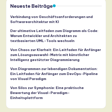
Neueste Beiträge
a
n
Verbindung von Geschäftsanforderungen und
Softwarearchitektur mit KI
d
D
Der ultimative Leitfaden zum Diagramm als Code:
Warum Entwickler und Architekten zu
ig
textbasierten UML-Tools wechseln
it
Von Chaos zur Klarheit: Ein Leitfaden für Anfänger
zum Lösungsauswahl-Matrix mit künstlicher
a
Intelligenz gestützter Diagrammierung
l
Von Diagrammen zur lebendigen Dokumentation:
In
Ein Leitfaden für Anfänger zum DevOps-Pipeline
von Visual Paradigm
n
Von Silos zur Symphonie: Eine praktische
o
Bewertung der Visual-Paradigm-
v
Einheitsplattform
a