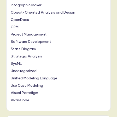
n
Infographic Maker
d
Object-Oriented Analysis and Design
s
OpenDocs
ORM
in
Project Management
A
Software Development
I,
State Diagram
S
Strategic Analysis
o
SysML
Uncategorized
ft
Unified Modeling Language
w
Use Case Modeling
a
Visual Paradigm
r
VPasCode
e
,