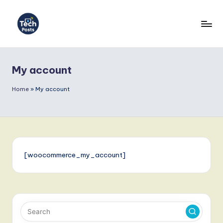
Skip
to
T
content
e
My account
c
h
Home
»
My account
P
o
s
t
[woocommerce_my_account]
s
G
e