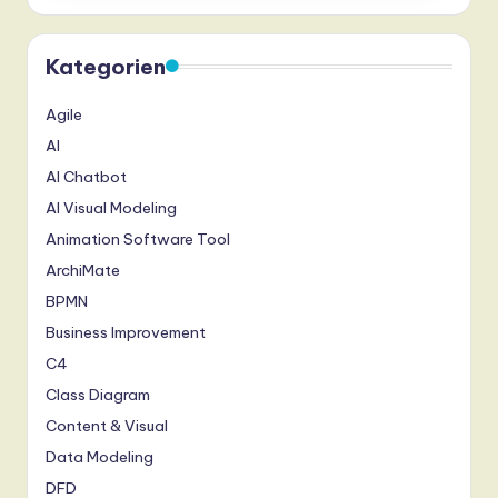
r
m
Kategorien
a
n
Agile
-
AI
AI Chatbot
L
AI Visual Modeling
a
Animation Software Tool
t
ArchiMate
e
BPMN
s
Business Improvement
t
C4
Class Diagram
T
Content & Visual
r
Data Modeling
e
DFD