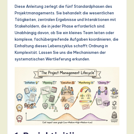
n
Diese Anleitung zerlegt die fünf Standardphasen des
d
Projektmanagements. Sie behandelt die wesentlichen
Tätigkeiten, zentralen Ergebnisse und Interaktionen mit
s
Stakeholdern, die in jeder Phase erforderlich sind.
in
Unabhängig davon, ob Sie ein kleines Team leiten oder
komplexe, fachübergreifende Aufgaben koordinieren, die
A
Einhaltung dieses Lebenszyklus schafft Ordnung in
I,
Komplexität. Lassen Sie uns die Mechanismen der
systematischen Wertlieferung erkunden.
S
o
ft
w
a
r
e
,