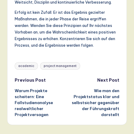
Weitsicht, Disziplin und kontinuierliche Verbesserung.
Erfolg ist kein Zufall. Er ist das Ergebnis gezielter
Maßnahmen, die in jeder Phase der Reise ergriffen
werden. Wenden Sie diese Prinzipien auf Ihr nächstes
Vorhaben an, um die Wahrscheinlichkeit eines positiven
Ergebnisses zu erhöhen. Konzentrieren Sie sich auf den
Prozess, und die Ergebnisse werden folgen.
Tags:
academic
project management
Post
Previous Post
Next Post
Warum Projekte
Wie man den
navigation
scheitern: Eine
Projektstatus klar und
Fallstudienanalyse
selbstsicher gegenüber
realweltlicher
der Führungskraft
Projektversagen
darstellt