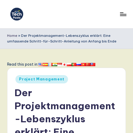
Skip
to
T
content
e
Home
»
Der Projektmanagement-Lebenszyklus erklärt: Eine
umfassende Schritt-für-Schritt-Anleitung von Anfang bis Ende
c
h
P
Read this post in:
o
Posted
Project Management
s
in
Der
t
s
Projektmanagement
G
-Lebenszyklus
e
erklärt: Eine