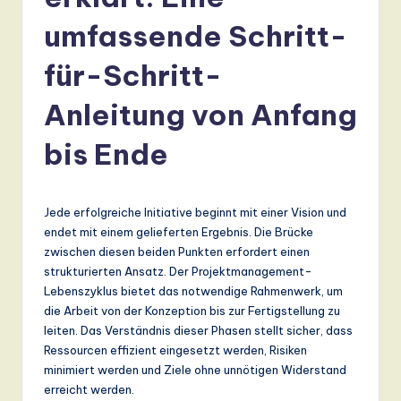
r
m
umfassende Schritt-
a
für-Schritt-
n
Anleitung von Anfang
-
L
bis Ende
a
t
Jede erfolgreiche Initiative beginnt mit einer Vision und
e
endet mit einem gelieferten Ergebnis. Die Brücke
zwischen diesen beiden Punkten erfordert einen
s
strukturierten Ansatz. Der Projektmanagement-
t
Lebenszyklus bietet das notwendige Rahmenwerk, um
die Arbeit von der Konzeption bis zur Fertigstellung zu
T
leiten. Das Verständnis dieser Phasen stellt sicher, dass
r
Ressourcen effizient eingesetzt werden, Risiken
minimiert werden und Ziele ohne unnötigen Widerstand
e
erreicht werden.