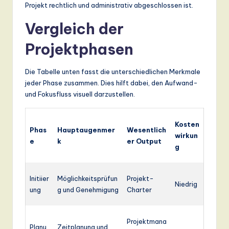
Projekt rechtlich und administrativ abgeschlossen ist.
Vergleich der
Projektphasen
Die Tabelle unten fasst die unterschiedlichen Merkmale
jeder Phase zusammen. Dies hilft dabei, den Aufwand-
und Fokusfluss visuell darzustellen.
Kosten
Phas
Hauptaugenmer
Wesentlich
wirkun
e
k
er Output
g
Initiier
Möglichkeitsprüfun
Projekt-
Niedrig
ung
g und Genehmigung
Charter
Projektmana
Planu
Zeitplanung und