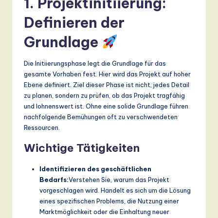
1. Projektinitiierung:
a
Definieren der
n
Grundlage
d
D
Die Initiierungsphase legt die Grundlage für das
gesamte Vorhaben fest. Hier wird das Projekt auf hoher
ig
Ebene definiert. Ziel dieser Phase ist nicht, jedes Detail
it
zu planen, sondern zu prüfen, ob das Projekt tragfähig
und lohnenswert ist. Ohne eine solide Grundlage führen
a
nachfolgende Bemühungen oft zu verschwendeten
l
Ressourcen.
In
Wichtige Tätigkeiten
n
Identifizieren des geschäftlichen
o
Bedarfs:
Verstehen Sie, warum das Projekt
v
vorgeschlagen wird. Handelt es sich um die Lösung
eines spezifischen Problems, die Nutzung einer
a
Marktmöglichkeit oder die Einhaltung neuer