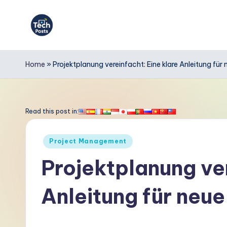
Skip
to
T
content
e
Home
»
Projektplanung vereinfacht: Eine klare Anleitung fü
c
h
Read this post in:
P
Posted
Project Management
o
in
Projektplanung ver
s
Anleitung für neu
t
s