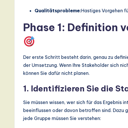
d
Qualitätsprobleme:
Hastiges Vorgehen fü
D
Phase 1: Definition 
i
g
it
Der erste Schritt besteht darin, genau zu defini
a
der Umsetzung. Wenn Ihre Stakeholder sich nicht
können Sie dafür nicht planen.
l
1. Identifizieren Sie die S
In
n
Sie müssen wissen, wer sich für das Ergebnis int
beeinflussen oder davon betroffen sind. Dazu 
o
jede Gruppe müssen Sie verstehen:
v