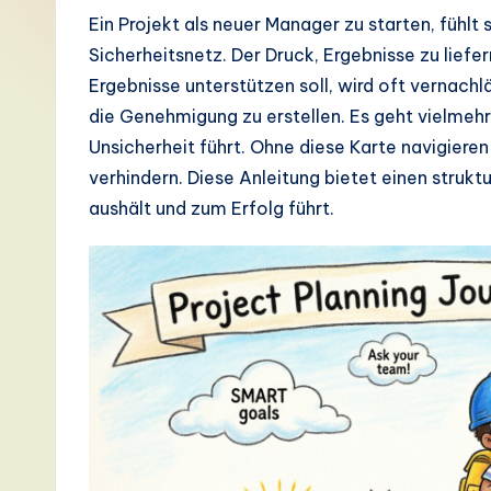
G
Ein Projekt als neuer Manager zu starten, fühlt
Sicherheitsnetz. Der Druck, Ergebnisse zu liefer
e
Ergebnisse unterstützen soll, wird oft vernachl
r
die Genehmigung zu erstellen. Es geht vielmehr 
Unsicherheit führt. Ohne diese Karte navigieren 
m
verhindern. Diese Anleitung bietet einen struktu
a
aushält und zum Erfolg führt.
n
-
L
a
t
e