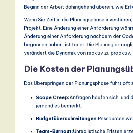
I,
Beginn der Arbeit dahingehend überein, wie Erf
S
Wenn Sie Zeit in die Planungsphase investieren
o
Projekt. Eine Änderung einer Anforderung währ
Änderung einer Anforderung nachdem der Cod
ft
begonnen haben, ist teuer. Die Planung ermöglic
w
verändert die Dynamik von reaktiv zu proaktiv.
a
Die Kosten der Planungsü
r
Das Überspringen der Planungsphase führt oft 
e
Scope Creep:
Anfragen häufen sich, und d
,
jemand es bemerkt.
a
Budgetüberschreitungen:
Ressourcen wer
n
Team-Burnout:
Unrealistische Fristen er