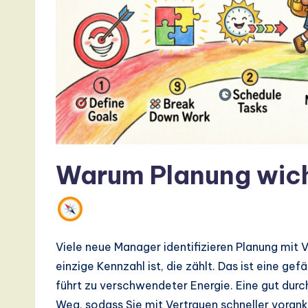
s
t
T
r
e
n
Warum Planung wicht
d
s
Viele neue Manager identifizieren Planung mit 
in
einzige Kennzahl ist, die zählt. Das ist eine ge
A
führt zu verschwendeter Energie. Eine gut durc
Weg, sodass Sie mit Vertrauen schneller voran