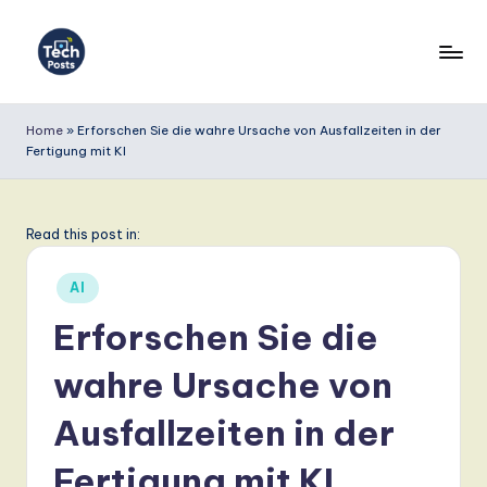
Skip
to
T
content
e
Home
»
Erforschen Sie die wahre Ursache von Ausfallzeiten in der
Fertigung mit KI
c
h
P
Read this post in:
o
Posted
AI
s
in
Erforschen Sie die
t
wahre Ursache von
s
G
Ausfallzeiten in der
e
Fertigung mit KI