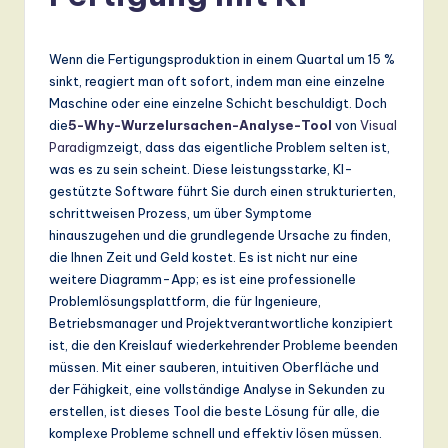
r
m
Wenn die Fertigungsproduktion in einem Quartal um 15 %
a
sinkt, reagiert man oft sofort, indem man eine einzelne
n
Maschine oder eine einzelne Schicht beschuldigt. Doch
die
5-Why-Wurzelursachen-Analyse-Tool
von
Visual
-
Paradigm
zeigt, dass das eigentliche Problem selten ist,
L
was es zu sein scheint. Diese leistungsstarke, KI-
gestützte Software führt Sie durch einen strukturierten,
a
schrittweisen Prozess, um über Symptome
t
hinauszugehen und die grundlegende Ursache zu finden,
die Ihnen Zeit und Geld kostet. Es ist nicht nur eine
e
weitere Diagramm-App; es ist eine professionelle
s
Problemlösungsplattform, die für Ingenieure,
Betriebsmanager und Projektverantwortliche konzipiert
t
ist, die den Kreislauf wiederkehrender Probleme beenden
T
müssen. Mit einer sauberen, intuitiven Oberfläche und
der Fähigkeit, eine vollständige Analyse in Sekunden zu
r
erstellen, ist dieses Tool die beste Lösung für alle, die
e
komplexe Probleme schnell und effektiv lösen müssen.