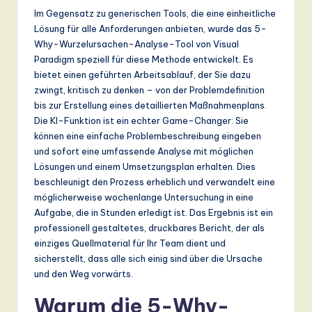
n
Im Gegensatz zu generischen Tools, die eine einheitliche
Lösung für alle Anforderungen anbieten, wurde das 5-
d
Why-Wurzelursachen-Analyse-Tool von Visual
s
Paradigm speziell für diese Methode entwickelt. Es
bietet einen geführten Arbeitsablauf, der Sie dazu
in
zwingt, kritisch zu denken – von der Problemdefinition
A
bis zur Erstellung eines detaillierten Maßnahmenplans.
Die KI-Funktion ist ein echter Game-Changer: Sie
I,
können eine einfache Problembeschreibung eingeben
S
und sofort eine umfassende Analyse mit möglichen
Lösungen und einem Umsetzungsplan erhalten. Dies
o
beschleunigt den Prozess erheblich und verwandelt eine
ft
möglicherweise wochenlange Untersuchung in eine
Aufgabe, die in Stunden erledigt ist. Das Ergebnis ist ein
w
professionell gestaltetes, druckbares Bericht, der als
a
einziges Quellmaterial für Ihr Team dient und
sicherstellt, dass alle sich einig sind über die Ursache
r
und den Weg vorwärts.
e
Warum die 5-Why-
,