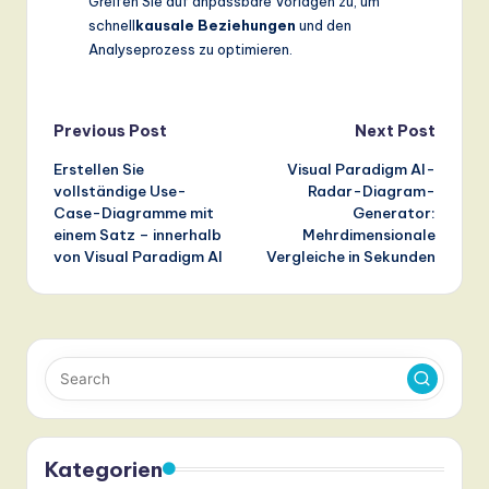
Greifen Sie auf anpassbare Vorlagen zu, um
schnell
kausale Beziehungen
und den
Analyseprozess zu optimieren.
Post
Previous Post
Next Post
Erstellen Sie
Visual Paradigm AI-
navigation
vollständige Use-
Radar-Diagram-
Case-Diagramme mit
Generator:
einem Satz – innerhalb
Mehrdimensionale
von Visual Paradigm AI
Vergleiche in Sekunden
Kategorien