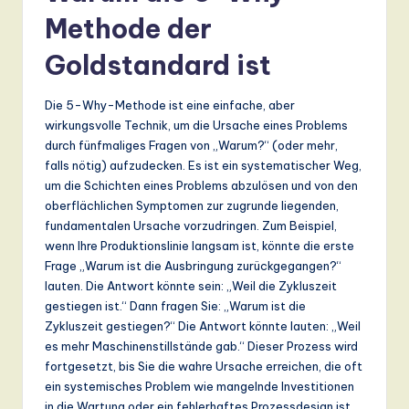
Methode der
a
n
Goldstandard ist
d
Die 5-Why-Methode ist eine einfache, aber
D
wirkungsvolle Technik, um die Ursache eines Problems
ig
durch fünfmaliges Fragen von „Warum?“ (oder mehr,
falls nötig) aufzudecken. Es ist ein systematischer Weg,
it
um die Schichten eines Problems abzulösen und von den
a
oberflächlichen Symptomen zur zugrunde liegenden,
fundamentalen Ursache vorzudringen. Zum Beispiel,
l
wenn Ihre Produktionslinie langsam ist, könnte die erste
In
Frage „Warum ist die Ausbringung zurückgegangen?“
lauten. Die Antwort könnte sein: „Weil die Zykluszeit
n
gestiegen ist.“ Dann fragen Sie: „Warum ist die
o
Zykluszeit gestiegen?“ Die Antwort könnte lauten: „Weil
es mehr Maschinenstillstände gab.“ Dieser Prozess wird
v
fortgesetzt, bis Sie die wahre Ursache erreichen, die oft
a
ein systemisches Problem wie mangelnde Investitionen
in die Wartung oder ein fehlerhaftes Prozessdesign ist.