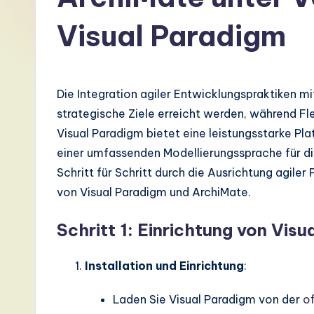
G
Visual Paradigm
e
r
Die Integration agiler Entwicklungspraktiken mi
m
strategische Ziele erreicht werden, während Fle
a
Visual Paradigm bietet eine leistungsstarke Pla
einer umfassenden Modellierungssprache für die
n
Schritt für Schritt durch die Ausrichtung agil
-
von Visual Paradigm und ArchiMate.
L
Schritt 1: Einrichtung von Vis
a
Installation und Einrichtung
:
t
Laden Sie Visual Paradigm von der
of
e