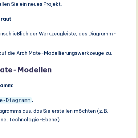
llen Sie ein neues Projekt.
traut
:
inschließlich der Werkzeugleiste, des Diagramm-
 auf die ArchiMate-Modellierungswerkzeuge zu.
iMate-Modellen
gramm
:
.
e-Diagramm
agramms aus, das Sie erstellen möchten (z. B.
e, Technologie-Ebene).