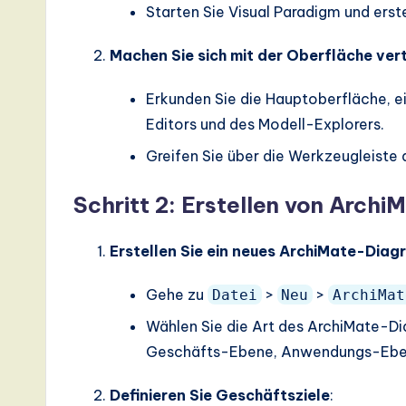
Starten Sie Visual Paradigm und erste
s
Machen Sie sich mit der Oberfläche ver
t
Erkunden Sie die Hauptoberfläche, e
T
Editors und des Modell-Explorers.
r
Greifen Sie über die Werkzeugleiste
e
Schritt 2: Erstellen von Arch
n
Erstellen Sie ein neues ArchiMate-Dia
d
s
Gehe zu
>
>
Datei
Neu
ArchiMat
Wählen Sie die Art des ArchiMate-Di
in
Geschäfts-Ebene, Anwendungs-Eben
A
Definieren Sie Geschäftsziele
: