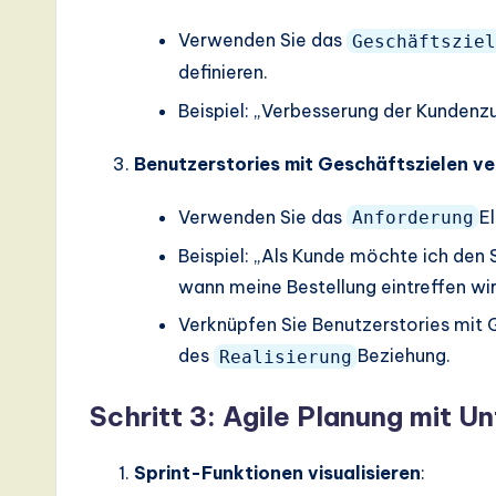
I,
Verwenden Sie das
Geschäftsziel
S
definieren.
o
Beispiel: „Verbesserung der Kundenzu
ft
Benutzerstories mit Geschäftszielen v
w
Verwenden Sie das
E
Anforderung
a
Beispiel: „Als Kunde möchte ich den 
r
wann meine Bestellung eintreffen wir
Verknüpfen Sie Benutzerstories mit 
e
des
Beziehung.
Realisierung
,
Schritt 3: Agile Planung mit 
a
n
Sprint-Funktionen visualisieren
: