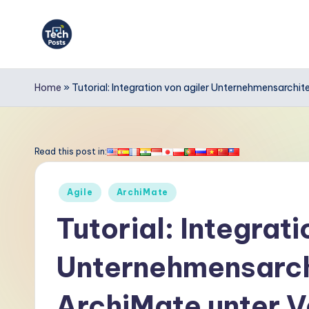
Skip
to
T
content
e
Home
»
Tutorial: Integration von agiler Unternehmensarchi
c
h
Read this post in:
P
Posted
Agile
ArchiMate
o
in
Tutorial: Integrati
s
Unternehmensarch
t
s
ArchiMate unter 