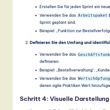
d
Erstellen Sie für jeden Sprint ein n
D
Verwenden Sie das
Arbeitspaket
Sprint geplant sind.
i
Beispiel: „Funktion zur Bestellverf
g
Definieren Sie den Umfang und identifiz
it
Verwenden Sie das
Geschäftsfunk
a
definieren.
l
Beispiel: „Bestellverwaltung“, „Kund
In
Verwenden Sie das
Wertschöpfung
denen agile Praktiken Wert hinzufüg
n
o
Schritt 4: Visuelle Darstellu
v