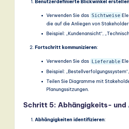
Benutzerdefinierte Blickwinkel erstelle
a
Verwenden Sie das
Ele
Sichtweise
ti
die auf die Anliegen von Stakeholde
o
Beispiel: „Kundenansicht“, „Technisch
n
Fortschritt kommunizieren
:
Verwenden Sie das
Ele
Lieferable
Beispiel: „Bestellverfolgungssystem
Teilen Sie Diagramme mit Stakehold
Planungssitzungen.
Schritt 5: Abhängigkeits- un
Abhängigkeiten identifizieren
: