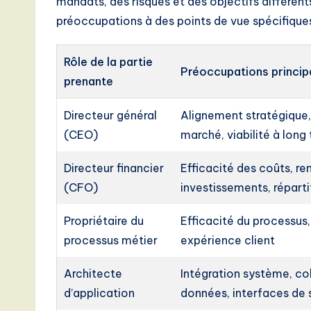
mandats, des risques et des objectifs différent
o
préoccupations à des points de vue spécifique
v
Rôle de la partie
Préoccupations princip
a
prenante
ti
Directeur général
Alignement stratégique, 
(CEO)
marché, viabilité à long
o
n
Directeur financier
Efficacité des coûts, r
(CFO)
investissements, répart
Propriétaire du
Efficacité du processus,
processus métier
expérience client
Architecte
Intégration système, c
d’application
données, interfaces de 