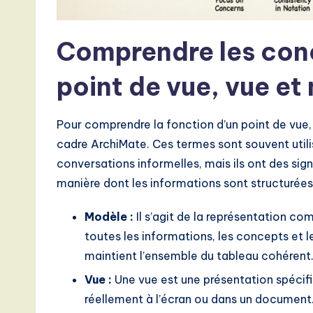
A
I,
Comprendre les con
S
point de vue, vue e
o
ft
Pour comprendre la fonction d’un point de vue, 
cadre ArchiMate. Ces termes sont souvent util
w
conversations informelles, mais ils ont des sig
a
manière dont les informations sont structurées
r
Modèle :
Il s’agit de la représentation com
e
toutes les informations, les concepts et les
maintient l’ensemble du tableau cohérent
,
Vue :
Une vue est une présentation spécifi
a
réellement à l’écran ou dans un document. 