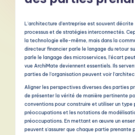
F
r
L’architecture d’entreprise est souvent décr
e
processus et de stratégies interconnectés. Cep
la technologie elle-même, mais dans la commun
n
directeur financier parle le langage du retour s
c
parle le langage des microservices, l’écart peut
vue ArchiMate deviennent essentiels. Ils servent
h
parties de l’organisation peuvent voir l’archite
-
Aligner les perspectives diverses des parties pren
L
de présenter la vérité de manière pertinente pou
conventions pour construire et utiliser un type pa
a
préoccupations et les notations de modélisati
t
préoccupations. En mettant en œuvre un ensemb
peuvent s’assurer que chaque partie prenante p
e