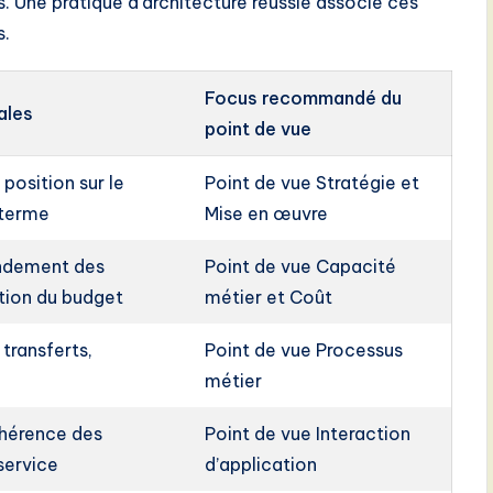
s. Une pratique d’architecture réussie associe ces
s.
Focus recommandé du
ales
point de vue
position sur le
Point de vue Stratégie et
 terme
Mise en œuvre
endement des
Point de vue Capacité
ition du budget
métier et Coût
 transferts,
Point de vue Processus
métier
ohérence des
Point de vue Interaction
service
d’application