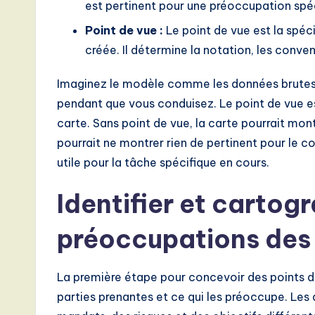
est pertinent pour une préoccupation spéc
n
Point de vue :
Le point de vue est la spéci
d
créée. Il détermine la notation, les conven
D
Imaginez le modèle comme les données brutes d’
i
pendant que vous conduisez. Le point de vue est
carte. Sans point de vue, la carte pourrait mont
g
pourrait ne montrer rien de pertinent pour le c
it
utile pour la tâche spécifique en cours.
a
Identifier et cartogr
l
préoccupations des
I
n
La première étape pour concevoir des points de 
parties prenantes et ce qui les préoccupe. Les d
n