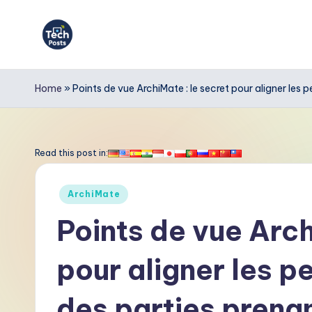
Skip
to
T
content
e
Home
»
Points de vue ArchiMate : le secret pour aligner les 
c
h
Read this post in:
P
Posted
ArchiMate
o
in
Points de vue Arch
s
pour aligner les p
t
s
des parties prena