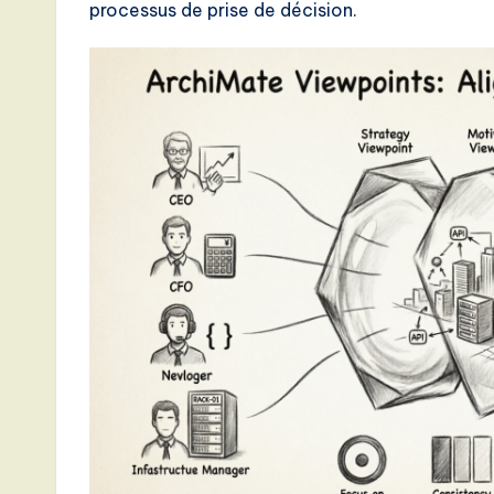
processus de prise de décision.
s
t
T
r
e
n
d
s
i
n