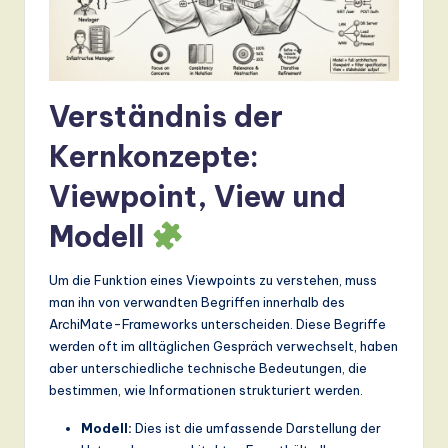
a
n
d
Verständnis der
D
Kernkonzepte:
ig
Viewpoint, View und
it
a
Modell
l
Um die Funktion eines Viewpoints zu verstehen, muss
In
man ihn von verwandten Begriffen innerhalb des
n
ArchiMate-Frameworks unterscheiden. Diese Begriffe
werden oft im alltäglichen Gespräch verwechselt, haben
o
aber unterschiedliche technische Bedeutungen, die
v
bestimmen, wie Informationen strukturiert werden.
a
Modell:
Dies ist die umfassende Darstellung der