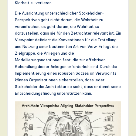
n
Klarheit zu verlieren.
d
Die Ausrichtung unterschiedlicher Stakeholder-
Perspektiven geht nicht darum, die Wahrheit zu
s
vereinfachen; es geht darum, die Wahrheit so
in
darzustellen, dass sie für den Betrachter relevant ist. Ein
Viewpoint definiert die Konventionen für die Erstellung
A
und Nutzung einer bestimmten Art von View. Er legt die
I,
Zielgruppe, die Anliegen und die
Modellierungsnotationen fest, die zur effektiven
S
Behandlung dieser Anliegen erforderlich sind. Durch die
o
Implementierung eines robusten Satzes an Viewpoints
können Organisationen sicherstellen, dass jeder
ft
Stakeholder die Architektur so sieht, dass er damit seine
w
Entscheidungsfindung unterstützen kann.
a
r
e
,