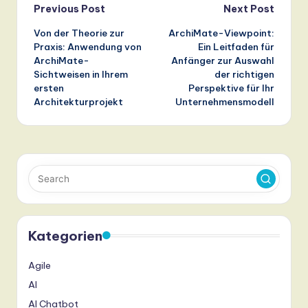
Post
Previous Post
Next Post
Von der Theorie zur
ArchiMate-Viewpoint:
navigation
Praxis: Anwendung von
Ein Leitfaden für
ArchiMate-
Anfänger zur Auswahl
Sichtweisen in Ihrem
der richtigen
ersten
Perspektive für Ihr
Architekturprojekt
Unternehmensmodell
Kategorien
Agile
AI
AI Chatbot