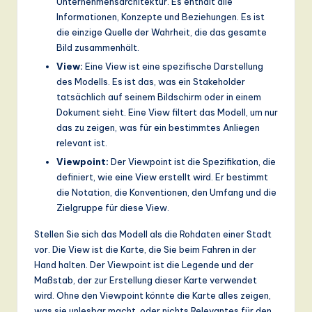
Unternehmensarchitektur. Es enthält alle
ti
Informationen, Konzepte und Beziehungen. Es ist
o
die einzige Quelle der Wahrheit, die das gesamte
Bild zusammenhält.
n
View:
Eine View ist eine spezifische Darstellung
des Modells. Es ist das, was ein Stakeholder
tatsächlich auf seinem Bildschirm oder in einem
Dokument sieht. Eine View filtert das Modell, um nur
das zu zeigen, was für ein bestimmtes Anliegen
relevant ist.
Viewpoint:
Der Viewpoint ist die Spezifikation, die
definiert, wie eine View erstellt wird. Er bestimmt
die Notation, die Konventionen, den Umfang und die
Zielgruppe für diese View.
Stellen Sie sich das Modell als die Rohdaten einer Stadt
vor. Die View ist die Karte, die Sie beim Fahren in der
Hand halten. Der Viewpoint ist die Legende und der
Maßstab, der zur Erstellung dieser Karte verwendet
wird. Ohne den Viewpoint könnte die Karte alles zeigen,
was sie unlesbar macht, oder nichts Relevantes für den