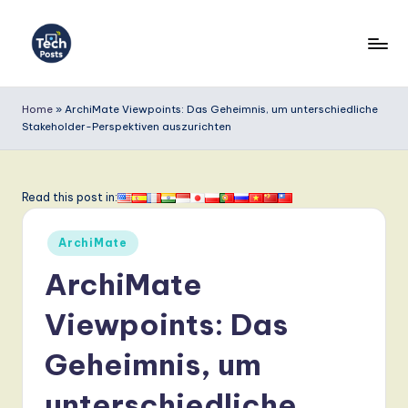
Skip
to
T
content
e
Home
»
ArchiMate Viewpoints: Das Geheimnis, um unterschiedliche
Stakeholder-Perspektiven auszurichten
c
h
P
Read this post in:
o
Posted
ArchiMate
s
in
ArchiMate
t
s
Viewpoints: Das
G
Geheimnis, um
e
unterschiedliche