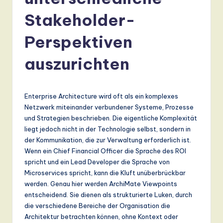
r
m
Stakeholder-
a
Perspektiven
n
auszurichten
-
L
a
Enterprise Architecture wird oft als ein komplexes
Netzwerk miteinander verbundener Systeme, Prozesse
t
und Strategien beschrieben. Die eigentliche Komplexität
e
liegt jedoch nicht in der Technologie selbst, sondern in
der Kommunikation, die zur Verwaltung erforderlich ist.
s
Wenn ein Chief Financial Officer die Sprache des ROI
t
spricht und ein Lead Developer die Sprache von
Microservices spricht, kann die Kluft unüberbrückbar
T
werden. Genau hier werden ArchiMate Viewpoints
r
entscheidend. Sie dienen als strukturierte Luken, durch
die verschiedene Bereiche der Organisation die
e
Architektur betrachten können, ohne Kontext oder