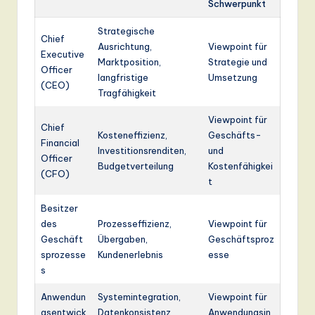
Schwerpunkt
Strategische
Chief
Ausrichtung,
Viewpoint für
Executive
Marktposition,
Strategie und
Officer
langfristige
Umsetzung
(CEO)
Tragfähigkeit
Viewpoint für
Chief
Kosteneffizienz,
Geschäfts-
Financial
Investitionsrenditen,
und
Officer
Budgetverteilung
Kostenfähigkei
(CFO)
t
Besitzer
des
Prozesseffizienz,
Viewpoint für
Geschäft
Übergaben,
Geschäftsproz
sprozesse
Kundenerlebnis
esse
s
Anwendun
Systemintegration,
Viewpoint für
gsentwick
Datenkonsistenz,
Anwendungsin