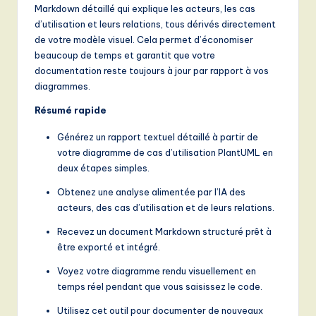
n
Markdown détaillé qui explique les acteurs, les cas
d’utilisation et leurs relations, tous dérivés directement
d
de votre modèle visuel. Cela permet d’économiser
s
beaucoup de temps et garantit que votre
documentation reste toujours à jour par rapport à vos
in
diagrammes.
A
Résumé rapide
I,
Générez un rapport textuel détaillé à partir de
S
votre diagramme de cas d’utilisation PlantUML en
deux étapes simples.
o
Obtenez une analyse alimentée par l’IA des
f
acteurs, des cas d’utilisation et de leurs relations.
t
Recevez un document Markdown structuré prêt à
w
être exporté et intégré.
a
Voyez votre diagramme rendu visuellement en
r
temps réel pendant que vous saisissez le code.
e
Utilisez cet outil pour documenter de nouveaux