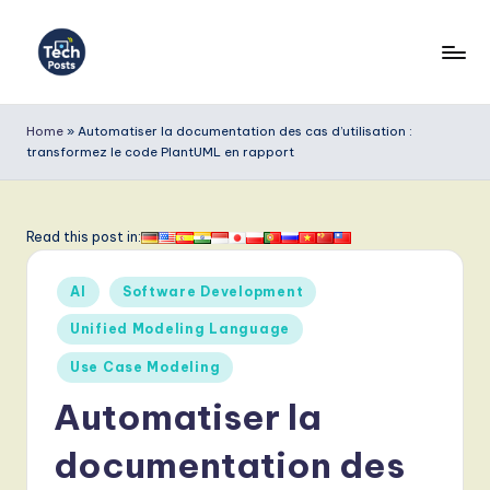
Skip
to
T
content
e
Home
»
Automatiser la documentation des cas d’utilisation :
transformez le code PlantUML en rapport
c
h
P
Read this post in:
o
Posted
AI
Software Development
s
in
Unified Modeling Language
t
Use Case Modeling
s
Automatiser la
F
r
documentation des