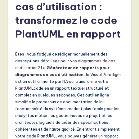
e
cas d’utilisation :
n
transformez le code
c
h
PlantUML en rapport
-
L
Êtes-vous fatigué de rédiger manuellement des
a
descriptions détaillées pour vos
diagrammes de cas
d’utilisation
? Le
Générateur de rapports pour
t
diagrammes de cas d’utilisation
de
Visual Paradigm
e
est un outil alimenté par l’IA qui transforme votre
PlantUML
code en un rapport textuel structuré et
s
complet en quelques secondes. Cet outil en ligne
t
simplifie le processus de documentation de la
fonctionnalité du système, rendant plus facile pour les
T
analystes métier, les gestionnaires de projet et les
r
architectes logiciels de créer des spécifications
cohérentes et de haute qualité. En entrant simplement
e
votre code PlantUML, vous pouvez générer un rapport