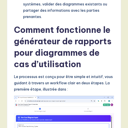
systèmes, valider des diagrammes existants ou
,
partager des informations avec les parties
a
prenantes.
n
Comment fonctionne le
d
générateur de rapports
D
pour diagrammes de
i
cas d’utilisation
g
it
Le processus est conçu pour être simple et intuitif, vous
a
guidant à travers un workflow clair en deux étapes. La
première étape, illustrée dans :
l
I
n
n