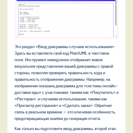
o
v
a
ti
o
Это раздел «Ввод диаграммы случаев использования».
n
Здесь вы вставляете свой код PlantUML в текстовое
поле. Инструмент немедленно отображает живое
визуальное представление вашей диаграммы с правой
стороны, позволяя проверить правильность кода и
правильность отображения диаграммы. Например, на
изображении показана диаграмма для «системы онлайн-
доставки еды» с участниками, такими как «Покупатель» и
«Ресторан», и случаями использования, такими как
«Просмотр ресторанов» и «Сделать заказ». Обратная
связь в реальном времени — это ключевая особенность,
предотвращающая ошибки до генерации отчета.
Как только вы подготовите ввод диаграммы, второй этап,