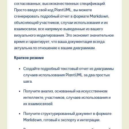
n
согласованных, высококачественных спецификаций.
Просто введя свой код PlantUML, вы можете
d
сгенерировать подробный отчет в формате Markdown,
s
объясняющий участников, случаи использования и их
взаимосвязи, все напрямую выведенные из вашего
in
визуального моделирования. Это экономит значительное
A
время и гарантирует, что ваша документация всегда
актуальна по отношению к вашим диаграммам.
I,
Краткое резюме
S
Создайте подробный текстовый отчет из диаграммы
o
случаев использования PlantUML за два простых
f
шага.
t
Получите анализ, основанный на искусственном
интеллекте, участников, случаев использования и
w
их взаимосвязей.
a
Получите структурированный документ в формате
r
Markdown, готовый к экспорту и интеграции.
e