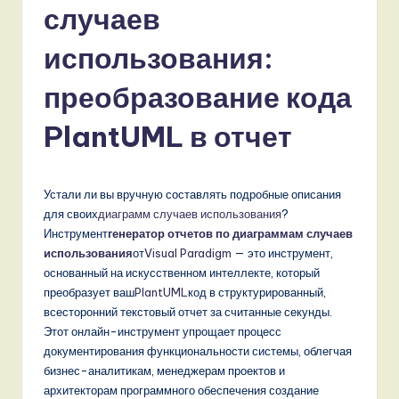
s
случаев
si
использования:
a
n
преобразование кода
-
PlantUML в отчет
L
a
Устали ли вы вручную составлять подробные описания
t
для своих
диаграмм случаев использования
?
e
Инструмент
генератор отчетов по диаграммам случаев
использования
от
Visual Paradigm
— это инструмент,
s
основанный на искусственном интеллекте, который
t
преобразует ваш
PlantUML
код в структурированный,
всесторонний текстовый отчет за считанные секунды.
T
Этот онлайн-инструмент упрощает процесс
r
документирования функциональности системы, облегчая
бизнес-аналитикам, менеджерам проектов и
e
архитекторам программного обеспечения создание