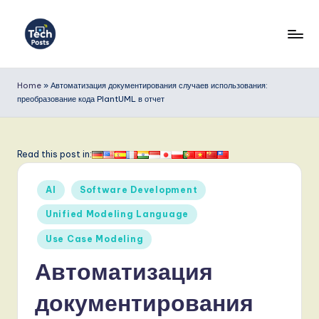
Перейти
к
T
содержимому
e
Home
»
Автоматизация документирования случаев использования:
преобразование кода PlantUML в отчет
c
h
P
Read this post in:
o
Опубликовано
AI
Software Development
s
в
Unified Modeling Language
t
Use Case Modeling
s
Автоматизация
R
u
документирования