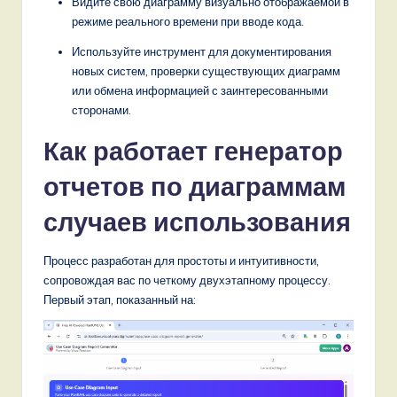
Видите свою диаграмму визуально отображаемой в
,
режиме реального времени при вводе кода.
a
Используйте инструмент для документирования
новых систем, проверки существующих диаграмм
n
или обмена информацией с заинтересованными
d
сторонами.
D
Как работает генератор
i
отчетов по диаграммам
g
случаев использования
it
a
Процесс разработан для простоты и интуитивности,
сопровождая вас по четкому двухэтапному процессу.
l
Первый этап, показанный на:
I
n
n