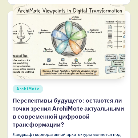
,
a
n
d
D
i
g
it
Опубликовано
a
ArchiMate
в
l
Перспективы будущего: остаются ли
точки зрения ArchiMate актуальными
I
в современной цифровой
n
трансформации?
n
Ландшафт корпоративной архитектуры меняется под