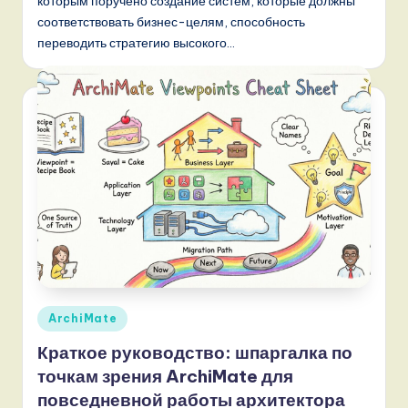
которым поручено создание систем, которые должны
соответствовать бизнес-целям, способность
переводить стратегию высокого…
Опубликовано
ArchiMate
в
Краткое руководство: шпаргалка по
точкам зрения ArchiMate для
повседневной работы архитектора