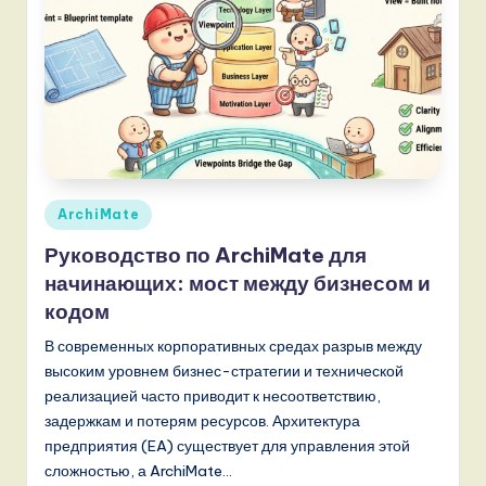
n
d
s
in
A
I,
Опубликовано
ArchiMate
S
в
Руководство по ArchiMate для
o
начинающих: мост между бизнесом и
f
кодом
t
В современных корпоративных средах разрыв между
w
высоким уровнем бизнес-стратегии и технической
реализацией часто приводит к несоответствию,
a
задержкам и потерям ресурсов. Архитектура
r
предприятия (EA) существует для управления этой
сложностью, а ArchiMate…
e