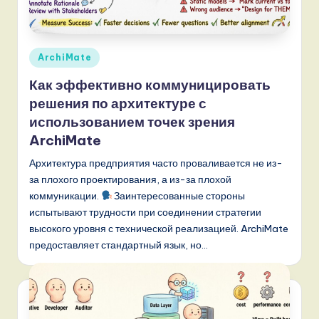
s
si
a
Опубликовано
ArchiMate
n
в
Как эффективно коммуницировать
-
решения по архитектуре с
L
использованием точек зрения
a
ArchiMate
t
Архитектура предприятия часто проваливается не из-
за плохого проектирования, а из-за плохой
e
коммуникации.
Заинтересованные стороны
s
испытывают трудности при соединении стратегии
высокого уровня с технической реализацией. ArchiMate
t
предоставляет стандартный язык, но…
T
r
e