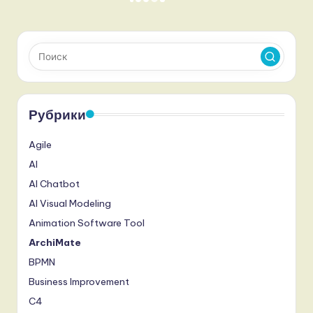
Пагинация
СЛЕД.
СТРАНИЦА
записей
Рубрики
Agile
AI
AI Chatbot
AI Visual Modeling
Animation Software Tool
ArchiMate
BPMN
Business Improvement
C4