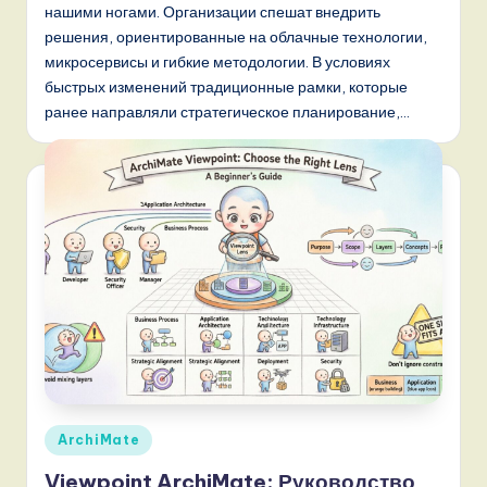
o
нашими ногами. Организации спешат внедрить
решения, ориентированные на облачные технологии,
v
микросервисы и гибкие методологии. В условиях
a
быстрых изменений традиционные рамки, которые
ti
ранее направляли стратегическое планирование,…
o
n
Опубликовано
ArchiMate
в
Viewpoint ArchiMate: Руководство