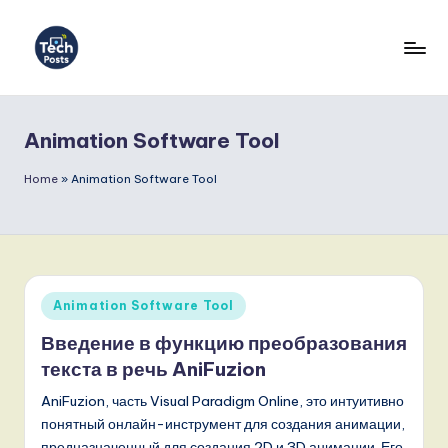
Перейти
к
T
содержимому
e
Animation Software Tool
c
h
Home
»
Animation Software Tool
P
o
s
Опубликовано
Animation Software Tool
t
в
Введение в функцию преобразования
s
текста в речь AniFuzion
R
AniFuzion, часть Visual Paradigm Online, это интуитивно
u
понятный онлайн-инструмент для создания анимации,
предназначенный для создания 2D и 3D анимации. Его