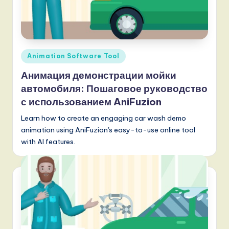
o
v
a
ti
Опубликовано
Animation Software Tool
в
o
Анимация демонстрации мойки
n
автомобиля: Пошаговое руководство
с использованием AniFuzion
Learn how to create an engaging car wash demo
animation using AniFuzion's easy-to-use online tool
with AI features.