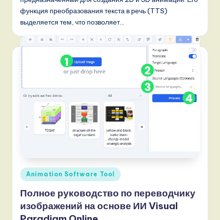
s
функция преобразования текста в речь (TTS)
si
выделяется тем, что позволяет…
a
n
-
L
a
t
e
s
t
Опубликовано
Animation Software Tool
T
в
Полное руководство по переводчику
r
изображений на основе ИИ Visual
e
Paradigm Online