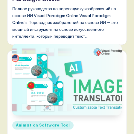
n
Полное руководство по переводчику изображений на
d
основе ИИ Visual Paradigm Online Visual Paradigm
Online’s Переводчик изображений на основе ИИ — это
s
мощный инструмент на основе искусственного
in
интеллекта, который переводит текст…
A
I,
S
o
f
t
w
a
r
Опубликовано
Animation Software Tool
e
в