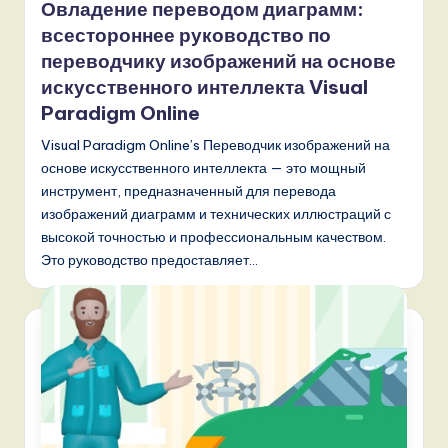
Овладение переводом диаграмм:
,
всестороннее руководство по
a
переводчику изображений на основе
искусственного интеллекта Visual
n
Paradigm Online
d
Visual Paradigm Online’s Переводчик изображений на
D
основе искусственного интеллекта — это мощный
i
инструмент, предназначенный для перевода
изображений диаграмм и технических иллюстраций с
g
высокой точностью и профессиональным качеством.
it
Это руководство предоставляет…
a
l
I
n
n