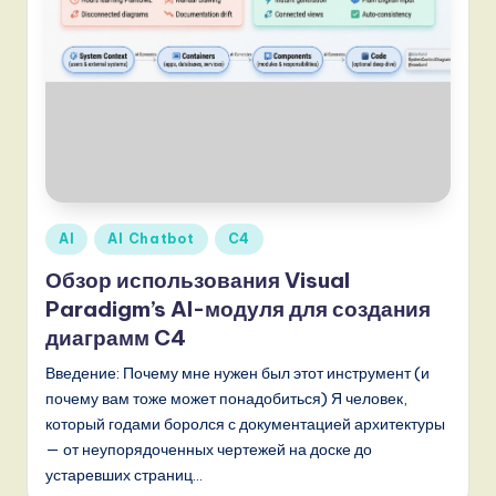
n
d
s
in
A
I,
S
Опубликовано
AI
AI Chatbot
C4
в
o
Обзор использования Visual
f
Paradigm’s AI-модуля для создания
диаграмм C4
t
Введение: Почему мне нужен был этот инструмент (и
w
почему вам тоже может понадобиться) Я человек,
a
который годами боролся с документацией архитектуры
r
— от неупорядоченных чертежей на доске до
устаревших страниц…
e