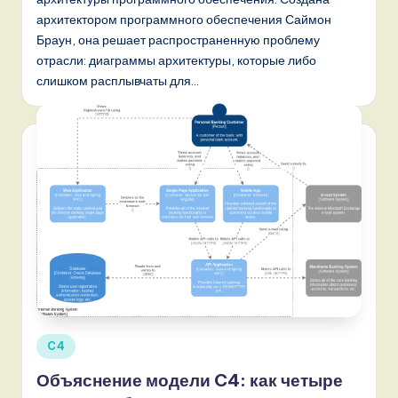
o
архитектором программного обеспечения Саймон
v
Браун, она решает распространенную проблему
отрасли: диаграммы архитектуры, которые либо
a
слишком расплывчаты для…
ti
o
n
Опубликовано
C4
в
Объяснение модели C4: как четыре