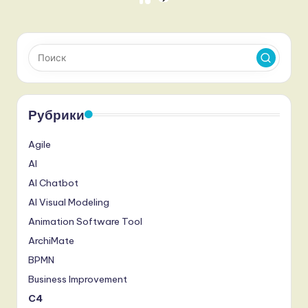
Пагинация
СЛЕД.
СТРАНИЦА
записей
Рубрики
Agile
AI
AI Chatbot
AI Visual Modeling
Animation Software Tool
ArchiMate
BPMN
Business Improvement
C4