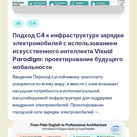
s
si
a
Опубликовано
AI
C4
n
в
Подход C4 к инфраструктуре зарядки
-
электромобилей с использованием
L
искусственного интеллекта Visual
Paradigm: проектирование будущего
a
мобильности
t
Введение Переход к устойчивому транспорту
e
ускоряется по всему миру, и вместе с этим возникает
s
насущная потребность в интеллектуальной,
масштабируемой инфраструктуре для поддержки
t
внедрения электромобилей. Проектирование
T
городской сети зарядки электромобилей —…
r
e