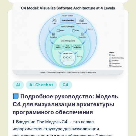
,
a
n
d
D
i
g
it
Опубликовано
AI
AI Chatbot
C4
a
в
Подробное руководство: Модель
l
C4 для визуализации архитектуры
I
программного обеспечения
n
1. Введение The Модель C4 — это легкая
n
иерархическая структура для визуализации
архитектуры программного обеспечения. Создана