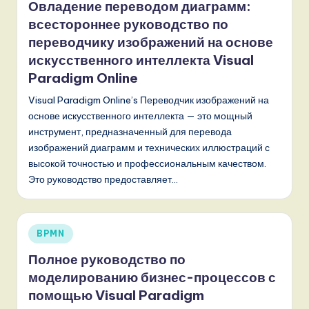
Овладение переводом диаграмм:
,
всестороннее руководство по
a
переводчику изображений на основе
искусственного интеллекта Visual
n
Paradigm Online
d
Visual Paradigm Online’s Переводчик изображений на
D
основе искусственного интеллекта — это мощный
i
инструмент, предназначенный для перевода
изображений диаграмм и технических иллюстраций с
g
высокой точностью и профессиональным качеством.
it
Это руководство предоставляет…
a
l
Опубликовано
BPMN
I
в
Полное руководство по
n
моделированию бизнес-процессов с
n
помощью Visual Paradigm