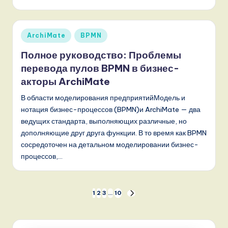
Опубликовано
ArchiMate
BPMN
в
Полное руководство: Проблемы
перевода пулов BPMN в бизнес-
акторы ArchiMate
В области моделирования предприятийМодель и
нотация бизнес-процессов (BPMN)и ArchiMate — два
ведущих стандарта, выполняющих различные, но
дополняющие друг друга функции. В то время как BPMN
сосредоточен на детальном моделировании бизнес-
процессов,…
Пагинация
1
2
3
…
10
СЛЕД.
СТРАНИЦА
записей