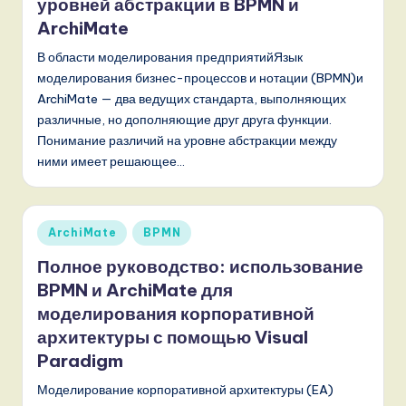
уровней абстракции в BPMN и
ArchiMate
В области моделирования предприятийЯзык
моделирования бизнес-процессов и нотации (BPMN)и
ArchiMate — два ведущих стандарта, выполняющих
различные, но дополняющие друг друга функции.
Понимание различий на уровне абстракции между
ними имеет решающее…
Опубликовано
ArchiMate
BPMN
в
Полное руководство: использование
BPMN и ArchiMate для
моделирования корпоративной
архитектуры с помощью Visual
Paradigm
Моделирование корпоративной архитектуры (EA)