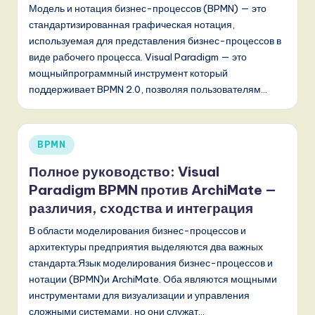
o
Модель и нотация бизнес-процессов (BPMN) — это
стандартизированная графическая нотация,
v
используемая для представления бизнес-процессов в
a
виде рабочего процесса. Visual Paradigm — это
ti
мощныйпрограммный инструмент который
поддерживает BPMN 2.0, позволяя пользователям…
o
n
Опубликовано
BPMN
в
Полное руководство: Visual
Paradigm BPMN против ArchiMate —
различия, сходства и интеграция
В области моделирования бизнес-процессов и
архитектуры предприятия выделяются два важных
стандарта:Язык моделирования бизнес-процессов и
нотации (BPMN)и ArchiMate. Оба являются мощными
инструментами для визуализации и управления
сложными системами, но они служат…