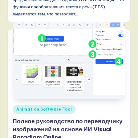
s
функция преобразования текста в речь (TTS)
si
выделяется тем, что позволяет…
a
n
-
L
a
t
e
s
t
Опубликовано
Animation Software Tool
T
в
Полное руководство по переводчику
r
изображений на основе ИИ Visual
e
Paradigm Online