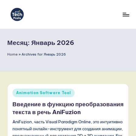
Перейти
к
T
содержимому
e
Месяц:
Январь 2026
c
h
Home
»
Archives for Январь 2026
P
o
s
Опубликовано
Animation Software Tool
t
в
Введение в функцию преобразования
s
текста в речь AniFuzion
R
AniFuzion, часть Visual Paradigm Online, это интуитивно
u
понятный онлайн-инструмент для создания анимации,
предназначенный для создания 2D и 3D анимации. Его