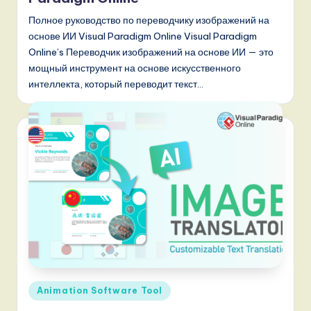
n
Полное руководство по переводчику изображений на
d
основе ИИ Visual Paradigm Online Visual Paradigm
Online’s Переводчик изображений на основе ИИ — это
s
мощный инструмент на основе искусственного
in
интеллекта, который переводит текст…
A
I,
S
o
f
t
w
a
r
Опубликовано
Animation Software Tool
e
в