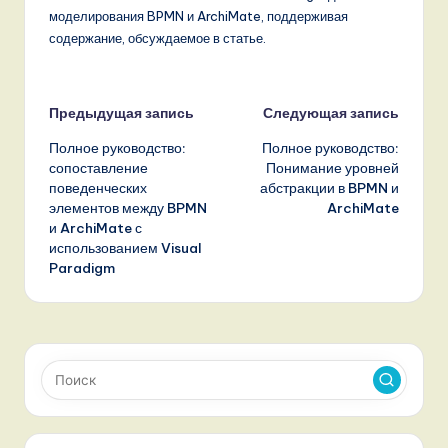
моделирования BPMN и ArchiMate, поддерживая
содержание, обсуждаемое в статье.
Навигация
Предыдущая запись
Следующая запись
Полное руководство:
Полное руководство:
записи
сопоставление
Понимание уровней
поведенческих
абстракции в BPMN и
элементов между BPMN
ArchiMate
и ArchiMate с
использованием Visual
Paradigm