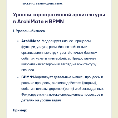
o
также их взаимодействие.
v
Уровни корпоративной архитектуры
a
в ArchiMate и BPMN
ti
1. Уровень бизнеса
o
ArchiMate:
Моделирует бизнес-процессы,
n
функции, услуги, роли, бизнес-объекты и
организационные структуры. Включает бизнес-
события, услуги и интерфейсы. Предоставляет
широкий и всесторонний взгляд на архитектуру
бизнеса.
BPMN:
Моделирует детальные бизнес-процессы и
рабочие процессы, включая действия (задачи),
события, шлюзы, дорожки (роли) и объекты данных.
Фокусируется на потоке операционных процессов и
деталях на уровне задач.
Пример: