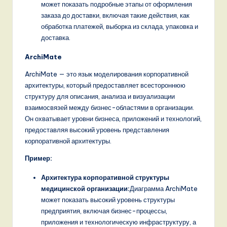
может показать подробные этапы от оформления
,
заказа до доставки, включая такие действия, как
обработка платежей, выборка из склада, упаковка и
a
доставка.
n
ArchiMate
d
ArchiMate — это язык моделирования корпоративной
D
архитектуры, который предоставляет всестороннюю
i
структуру для описания, анализа и визуализации
взаимосвязей между бизнес-областями в организации.
g
Он охватывает уровни бизнеса, приложений и технологий,
it
предоставляя высокий уровень представления
корпоративной архитектуры.
a
Пример:
l
Архитектура корпоративной структуры
I
медицинской организации:
Диаграмма ArchiMate
n
может показать высокий уровень структуры
предприятия, включая бизнес-процессы,
n
приложения и технологическую инфраструктуру, а