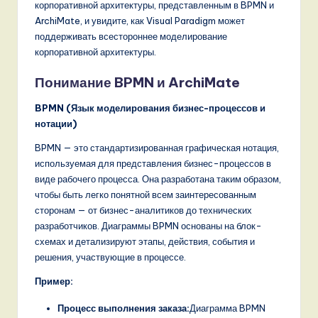
корпоративной архитектуры, представленным в BPMN и
n
ArchiMate, и увидите, как Visual Paradigm может
d
поддерживать всестороннее моделирование
корпоративной архитектуры.
s
in
Понимание BPMN и ArchiMate
A
BPMN (Язык моделирования бизнес-процессов и
I,
нотации)
S
BPMN — это стандартизированная графическая нотация,
используемая для представления бизнес-процессов в
o
виде рабочего процесса. Она разработана таким образом,
f
чтобы быть легко понятной всем заинтересованным
сторонам — от бизнес-аналитиков до технических
t
разработчиков. Диаграммы BPMN основаны на блок-
w
схемах и детализируют этапы, действия, события и
решения, участвующие в процессе.
a
Пример:
r
Процесс выполнения заказа:
Диаграмма BPMN
e