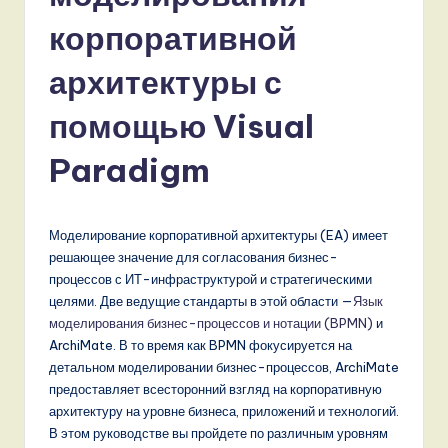
s
корпоративной
si
a
архитектуры с
n
помощью Visual
-
Paradigm
L
a
t
Моделирование корпоративной архитектуры (EA) имеет
решающее значение для согласования бизнес-
e
процессов с ИТ-инфраструктурой и стратегическими
s
целями. Две ведущие стандарты в этой области —
Язык
моделирования бизнес-процессов и нотации (BPMN)
и
t
ArchiMate. В то время как BPMN фокусируется на
T
детальном моделировании бизнес-процессов, ArchiMate
предоставляет всесторонний взгляд на корпоративную
r
архитектуру на уровне бизнеса, приложений и технологий.
e
В этом руководстве вы пройдете по различным уровням