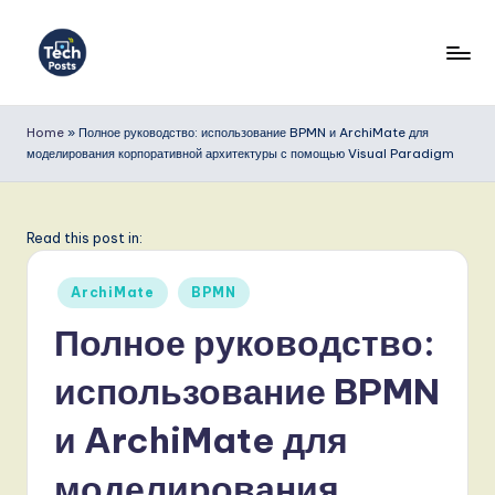
Перейти
к
T
содержимому
e
Home
»
Полное руководство: использование BPMN и ArchiMate для
моделирования корпоративной архитектуры с помощью Visual Paradigm
c
h
P
Read this post in:
o
Опубликовано
ArchiMate
BPMN
s
в
Полное руководство:
t
использование BPMN
s
R
и ArchiMate для
u
моделирования