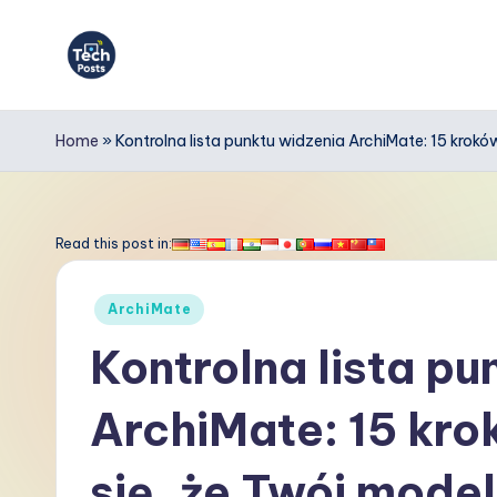
Skip
to
T
content
e
Home
»
Kontrolna lista punktu widzenia ArchiMate: 15 krok
c
h
Read this post in:
P
Posted
ArchiMate
o
in
Kontrolna lista pu
s
ArchiMate: 15 kro
t
s
się, że Twój model