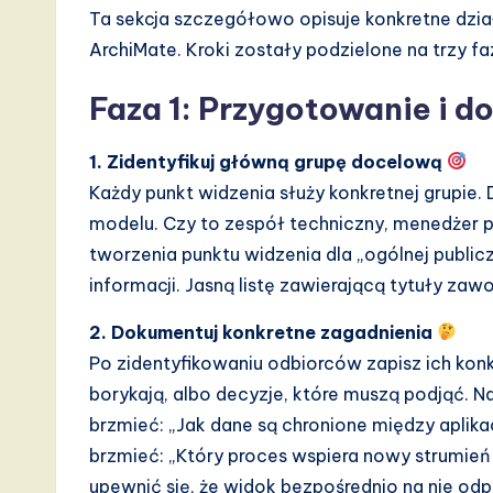
Ta sekcja szczegółowo opisuje konkretne dzia
v
ArchiMate. Kroki zostały podzielone na trzy faz
a
Faza 1: Przygotowanie i 
ti
1. Zidentyfikuj główną grupę docelową
o
Każdy punkt widzenia służy konkretnej grupie. 
n
modelu. Czy to zespół techniczny, menedżer p
tworzenia punktu widzenia dla „ogólnej publi
informacji. Jasną listę zawierającą tytuły za
2. Dokumentuj konkretne zagadnienia
Po zidentyfikowaniu odbiorców zapisz ich konk
borykają, albo decyzje, które muszą podjąć. 
brzmieć: „Jak dane są chronione między aplik
brzmieć: „Który proces wspiera nowy strumień
upewnić się, że widok bezpośrednio na nie od