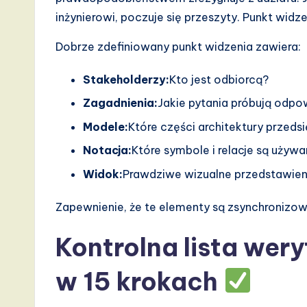
d
inżynierowi, poczuje się przeszyty. Punkt widz
D
Dobrze zdefiniowany punkt widzenia zawiera:
i
Stakeholderzy:
Kto jest odbiorcą?
g
Zagadnienia:
Jakie pytania próbują odpo
it
Modele:
Które części architektury przeds
Notacja:
Które symbole i relacje są używ
a
Widok:
Prawdziwe wizualne przedstawieni
l
Zapewnienie, że te elementy są zsynchronizowan
I
Kontrolna lista wery
n
n
w 15 krokach
o