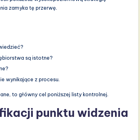
enia zamyka tę przerwę.
wiedzieć?
iębiorstwa są istotne?
ane?
e wynikające z procesu.
e, to główny cel poniższej listy kontrolnej.
fikacji punktu widzenia