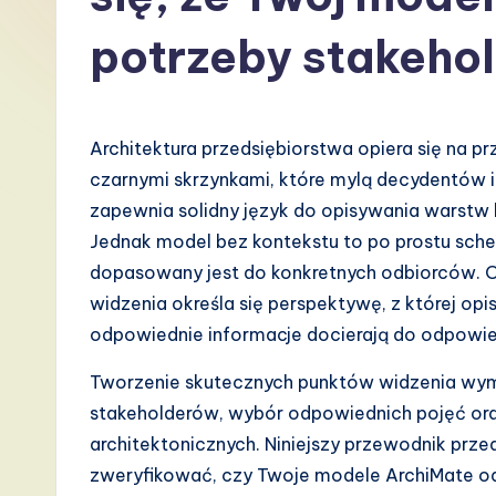
P
potrzeby stakeho
o
li
Architektura przedsiębiorstwa opiera się na prz
s
czarnymi skrzynkami, które mylą decydentów 
h
zapewnia solidny język do opisywania warstw bi
Jednak model bez kontekstu to po prostu schem
-
dopasowany jest do konkretnych odbiorców. O
L
widzenia określa się perspektywę, z której opi
odpowiednie informacje docierają do odpowi
a
Tworzenie skutecznych punktów widzenia wyma
t
stakeholderów, wybór odpowiednich pojęć or
e
architektonicznych. Niniejszy przewodnik prz
zweryfikować, czy Twoje modele ArchiMate 
s