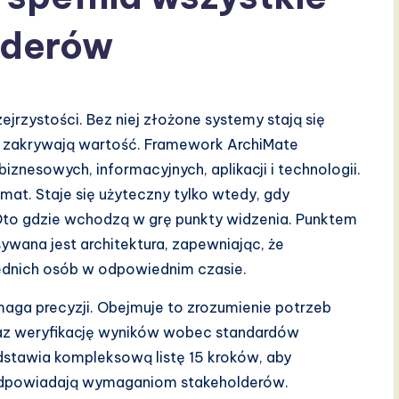
lderów
ejrzystości. Bez niej złożone systemy stają się
i zakrywają wartość. Framework ArchiMate
znesowych, informacyjnych, aplikacji i technologii.
at. Staje się użyteczny tylko wtedy, gdy
to gdzie wchodzą w grę punkty widzenia. Punktem
sywana jest architektura, zapewniając, że
ednich osób w odpowiednim czasie.
ga precyzji. Obejmuje to zrozumienie potrzeb
az weryfikację wyników wobec standardów
edstawia kompleksową listę 15 kroków, aby
odpowiadają wymaganiom stakeholderów.