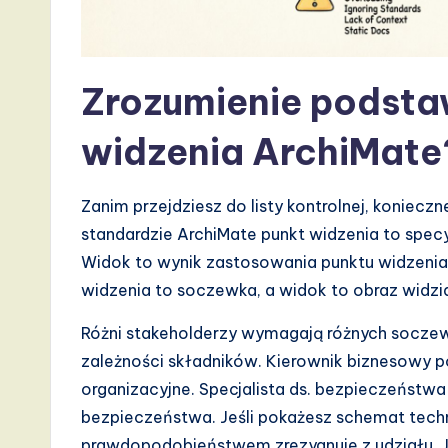
I,
S
o
Zrozumienie podstaw
ft
widzenia ArchiMat
w
Zanim przejdziesz do listy kontrolnej, koniec
a
standardzie ArchiMate punkt widzenia to spec
r
Widok to wynik zastosowania punktu widzenia 
widzenia to soczewka, a widok to obraz widzi
e
Różni stakeholderzy wymagają różnych soczewe
,
zależności składników. Kierownik biznesowy po
a
organizacyjne. Specjalista ds. bezpieczeńst
bezpieczeństwa. Jeśli pokażesz schemat tech
n
prawdopodobieństwem zrezygnuje z udziału. 