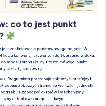
: co to jest punkt
e?
zne jest zdefiniowanie podstawowego pojęcia. W
yfikacja konwencji używanych do tworzenia widoku.
do modelu architektury. Prosto mówiąc, punkt
any przez tę soczewkę.
k. Programista potrzebuje zobaczyć interfejsy i
trzebuje zobaczyć strumienie wartości i jednostki
wa potrzebuje zobaczyć aktorów i mechanizmy
niczny członkowi zarządu, z dużym
Jeśli pokażesz wysokopoziomową strategię