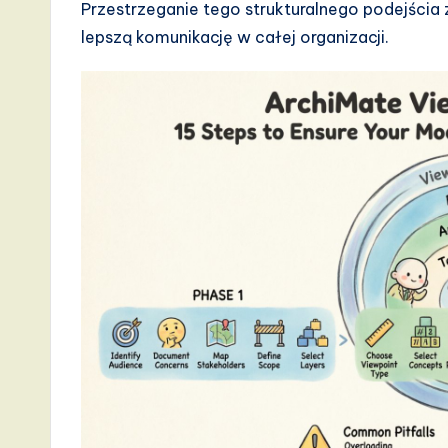
Przestrzeganie tego strukturalnego podejścia 
t
lepszą komunikację w całej organizacji.
T
r
e
n
d
s
i
n
A