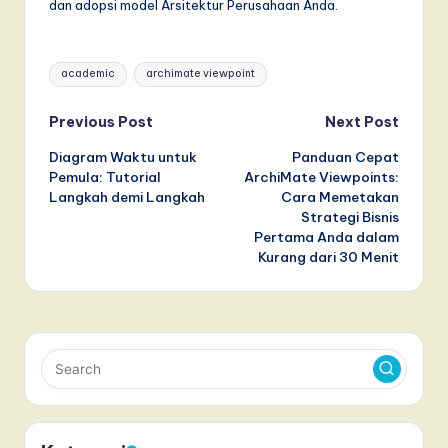
dan adopsi model Arsitektur Perusahaan Anda.
Tags:
academic
archimate viewpoint
Post
Previous Post
Next Post
Diagram Waktu untuk
Panduan Cepat
navigation
Pemula: Tutorial
ArchiMate Viewpoints:
Langkah demi Langkah
Cara Memetakan
Strategi Bisnis
Pertama Anda dalam
Kurang dari 30 Menit