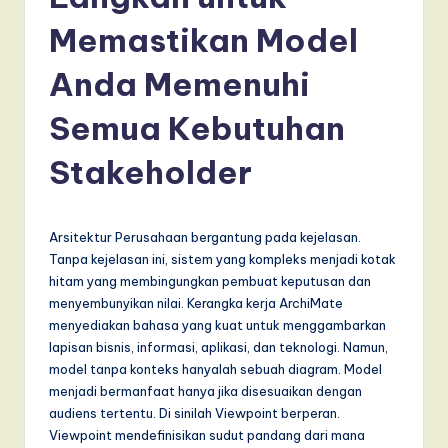
d
o
Memastikan Model
n
Anda Memenuhi
e
Semua Kebutuhan
si
a
Stakeholder
n
-
Arsitektur Perusahaan bergantung pada kejelasan.
L
Tanpa kejelasan ini, sistem yang kompleks menjadi kotak
hitam yang membingungkan pembuat keputusan dan
a
menyembunyikan nilai. Kerangka kerja ArchiMate
t
menyediakan bahasa yang kuat untuk menggambarkan
lapisan bisnis, informasi, aplikasi, dan teknologi. Namun,
e
model tanpa konteks hanyalah sebuah diagram. Model
s
menjadi bermanfaat hanya jika disesuaikan dengan
audiens tertentu. Di sinilah Viewpoint berperan.
t
Viewpoint mendefinisikan sudut pandang dari mana