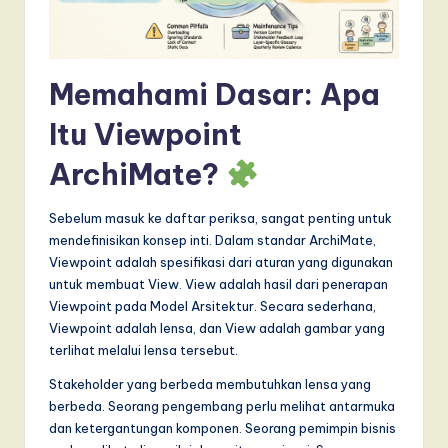
a
r
Memahami Dasar: Apa
e
,
Itu Viewpoint
a
ArchiMate?
n
Sebelum masuk ke daftar periksa, sangat penting untuk
d
mendefinisikan konsep inti. Dalam standar ArchiMate,
D
Viewpoint adalah spesifikasi dari aturan yang digunakan
untuk membuat View. View adalah hasil dari penerapan
i
Viewpoint pada Model Arsitektur. Secara sederhana,
g
Viewpoint adalah lensa, dan View adalah gambar yang
terlihat melalui lensa tersebut.
it
Stakeholder yang berbeda membutuhkan lensa yang
a
berbeda. Seorang pengembang perlu melihat antarmuka
l
dan ketergantungan komponen. Seorang pemimpin bisnis