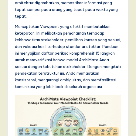
T
arsitektur digambarkan, memastikan informasi yang
tepat sampai pada orang yang tepat pada waktu yang
r
tepat.
e
Menciptakan Viewpoint yang efektif membutuhkan
n
ketepatan. Ini melibatkan pemahaman terhadap
kekhawatiran stakeholder, pemilihan konsep yang sesuai,
d
dan validasi hasil terhadap standar arsitektur. Panduan
s
ini menyajikan daftar periksa komprehensif 15 langkah
untuk memverifikasi bahwa model ArchiMate Anda
in
sesuai dengan kebutuhan stakeholder. Dengan mengikuti
A
pendekatan terstruktur ini, Anda memastikan
konsistensi, mengurangi ambiguitas, dan memfasilitasi
I,
komunikasi yang lebih baik di seluruh organisasi.
S
o
f
t
w