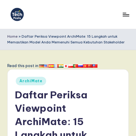
Skip
to
T
content
e
Home
»
Daftar Periksa Viewpoint ArchiMate: 15 Langkah untuk
Memastikan Model Anda Memenuhi Semua Kebutuhan Stakeholder
c
h
P
Read this post in:
o
Posted
ArchiMate
s
in
Daftar Periksa
t
s
Viewpoint
I
ArchiMate: 15
n
Langkah untuk