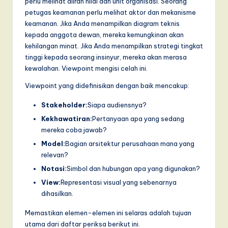
perlu melihat aliran nilai dan unit organisasi. Seorang
I
petugas keamanan perlu melihat aktor dan mekanisme
n
keamanan. Jika Anda menampilkan diagram teknis
kepada anggota dewan, mereka kemungkinan akan
n
kehilangan minat. Jika Anda menampilkan strategi tingkat
o
tinggi kepada seorang insinyur, mereka akan merasa
kewalahan. Viewpoint mengisi celah ini.
v
Viewpoint yang didefinisikan dengan baik mencakup:
a
ti
Stakeholder:
Siapa audiensnya?
Kekhawatiran:
Pertanyaan apa yang sedang
o
mereka coba jawab?
n
Model:
Bagian arsitektur perusahaan mana yang
relevan?
Notasi:
Simbol dan hubungan apa yang digunakan?
View:
Representasi visual yang sebenarnya
dihasilkan.
Memastikan elemen-elemen ini selaras adalah tujuan
utama dari daftar periksa berikut ini.