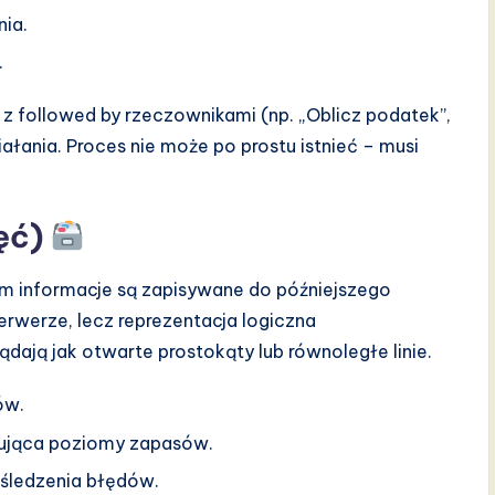
ia.
.
followed by rzeczownikami (np. „Oblicz podatek”,
iałania. Proces nie może po prostu istnieć – musi
ęć)
ym informacje są zapisywane do późniejszego
serwerze, lecz reprezentacja logiczna
ją jak otwarte prostokąty lub równoległe linie.
ów.
ująca poziomy zapasów.
śledzenia błędów.