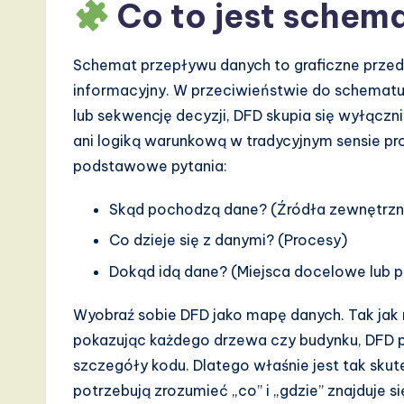
I,
Co to jest schem
S
Schemat przepływu danych to graficzne prze
o
informacyjny. W przeciwieństwie do schematu
ft
lub sekwencję decyzji, DFD skupia się wyłączni
ani logiką warunkową w tradycyjnym sensie p
w
podstawowe pytania:
a
Skąd pochodzą dane? (Źródła zewnętrzn
r
Co dzieje się z danymi? (Procesy)
e
Dokąd idą dane? (Miejsca docelowe lub
,
Wyobraź sobie DFD jako mapę danych. Tak jak 
pokazując każdego drzewa czy budynku, DFD pr
a
szczegóły kodu. Dlatego właśnie jest tak sku
n
potrzebują zrozumieć „co” i „gdzie” znajduje się