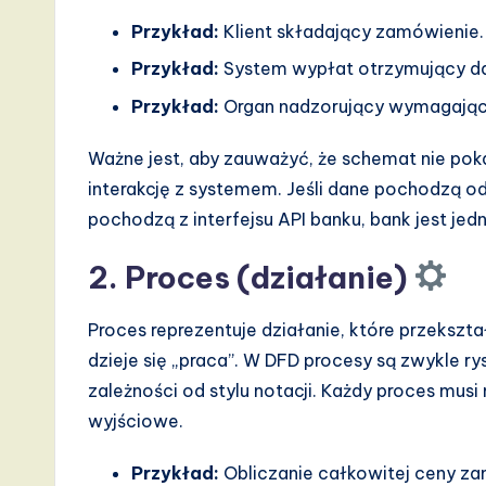
v
Przykład:
Klient składający zamówienie.
Przykład:
System wypłat otrzymujący d
a
Przykład:
Organ nadzorujący wymagający
ti
Ważne jest, aby zauważyć, że schemat nie poka
o
interakcję z systemem. Jeśli dane pochodzą od
n
pochodzą z interfejsu API banku, bank jest jed
2. Proces (działanie)
Proces reprezentuje działanie, które przeksz
dzieje się „praca”. W DFD procesy są zwykle r
zależności od stylu notacji. Każdy proces musi
wyjściowe.
Przykład:
Obliczanie całkowitej ceny za