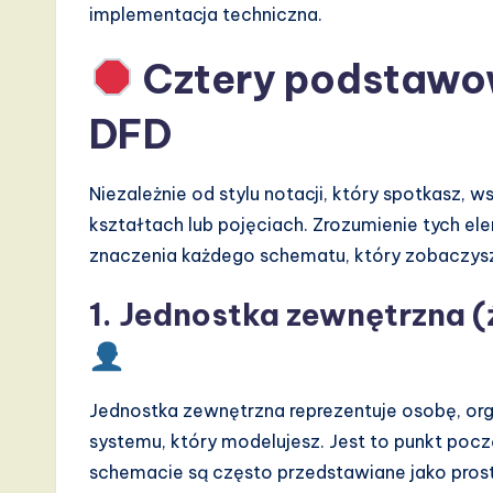
implementacja techniczna.
d
D
Cztery podstawow
i
DFD
g
Niezależnie od stylu notacji, który spotkasz,
it
kształtach lub pojęciach. Zrozumienie tych e
a
znaczenia każdego schematu, który zobaczys
l
1. Jednostka zewnętrzna (
I
n
Jednostka zewnętrzna reprezentuje osobę, org
n
systemu, który modelujesz. Jest to punkt poc
schemacie są często przedstawiane jako prost
o