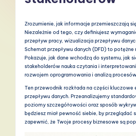
P
o
Zrozumienie, jak informacje przemieszczają się
li
Niezależnie od tego, czy definiujesz wymagania
przepływ pracy, wizualizacja przepływu danyc
s
Schemat przepływu danych (DFD) to potężne n
h
Pokazuje, jak dane wchodzą do systemu, jak si
stakeholderów nauka czytania i interpretowa
-
rozwojem oprogramowania i analizą procesów
L
Ten przewodnik rozkłada na części kluczowe 
a
przepływu danych. Przeanalizujemy standardo
poziomy szczegółowości oraz sposób wykryw
t
będziesz miał pewność siebie, by przeglądać
e
zapewnić, że Twoje procesy biznesowe są pop
s