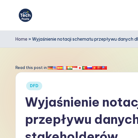
Skip
to
T
content
e
Home
»
Wyjaśnienie notacji schematu przepływu danych d
c
h
Read this post in:
P
Posted
DFD
o
in
Wyjaśnienie notac
s
przepływu danych
t
s
stakeholderów