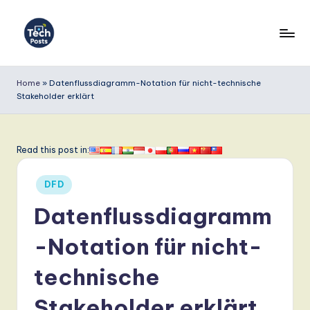
Skip
to
T
content
e
Home
»
Datenflussdiagramm-Notation für nicht-technische
Stakeholder erklärt
c
h
P
Read this post in:
o
Posted
DFD
s
in
Datenflussdiagramm
t
s
-Notation für nicht-
G
technische
e
Stakeholder erklärt