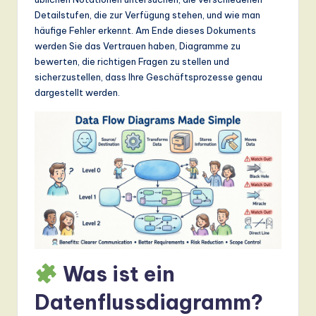
n
Detailstufen, die zur Verfügung stehen, und wie man
d
häufige Fehler erkennt. Am Ende dieses Dokuments
werden Sie das Vertrauen haben, Diagramme zu
s
bewerten, die richtigen Fragen zu stellen und
in
sicherzustellen, dass Ihre Geschäftsprozesse genau
dargestellt werden.
A
I,
S
o
ft
w
a
r
Was ist ein
e
Datenflussdiagramm?
,