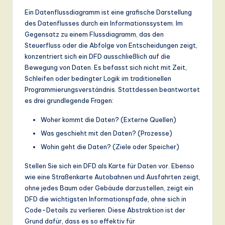
a
Ein Datenflussdiagramm ist eine grafische Darstellung
des Datenflusses durch ein Informationssystem. Im
n
Gegensatz zu einem Flussdiagramm, das den
d
Steuerfluss oder die Abfolge von Entscheidungen zeigt,
konzentriert sich ein DFD ausschließlich auf die
D
Bewegung von Daten. Es befasst sich nicht mit Zeit,
ig
Schleifen oder bedingter Logik im traditionellen
Programmierungsverständnis. Stattdessen beantwortet
it
es drei grundlegende Fragen:
a
Woher kommt die Daten? (Externe Quellen)
l
Was geschieht mit den Daten? (Prozesse)
In
Wohin geht die Daten? (Ziele oder Speicher)
n
Stellen Sie sich ein DFD als Karte für Daten vor. Ebenso
o
wie eine Straßenkarte Autobahnen und Ausfahrten zeigt,
ohne jedes Baum oder Gebäude darzustellen, zeigt ein
v
DFD die wichtigsten Informationspfade, ohne sich in
a
Code-Details zu verlieren. Diese Abstraktion ist der
Grund dafür, dass es so effektiv für