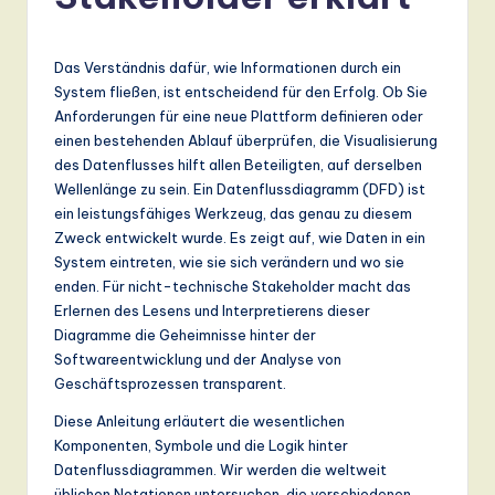
r
m
a
Das Verständnis dafür, wie Informationen durch ein
System fließen, ist entscheidend für den Erfolg. Ob Sie
n
Anforderungen für eine neue Plattform definieren oder
-
einen bestehenden Ablauf überprüfen, die Visualisierung
des Datenflusses hilft allen Beteiligten, auf derselben
L
Wellenlänge zu sein. Ein Datenflussdiagramm (DFD) ist
a
ein leistungsfähiges Werkzeug, das genau zu diesem
Zweck entwickelt wurde. Es zeigt auf, wie Daten in ein
t
System eintreten, wie sie sich verändern und wo sie
e
enden. Für nicht-technische Stakeholder macht das
Erlernen des Lesens und Interpretierens dieser
s
Diagramme die Geheimnisse hinter der
t
Softwareentwicklung und der Analyse von
Geschäftsprozessen transparent.
T
Diese Anleitung erläutert die wesentlichen
r
Komponenten, Symbole und die Logik hinter
e
Datenflussdiagrammen. Wir werden die weltweit
üblichen Notationen untersuchen, die verschiedenen