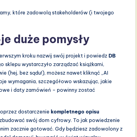
ramy, które zadowolą stakeholderów (i twojego
oje duże pomysły
erwszym kroku nazwij swój projekt i powiedz
DB
go sklepu wystarczyło zarządzać książkami,
iwie (hej, bez sądu!), możesz nawet kliknąć „AI
woje wymagania, szczegółowo wskazując, jakie
dkowe i daty zamówień – powinny zostać
 Poprzez dostarczenie
kompletnego opisu
by zbudować swój dom cyfrowy. To jak powiedzenie
, zanim zacznie gotować. Gdy będziesz zadowolony z