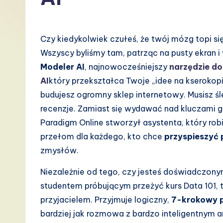
P
o
Czy kiedykolwiek czułeś, że twój mózg topi s
li
Wszyscy byliśmy tam, patrząc na pusty ekran 
Modeler AI
, najnowocześniejszy
narzędzie d
s
AI
który przekształca Twoje „idee na kserokopi
h
budujesz ogromny sklep internetowy. Musisz śled
recenzje. Zamiast się wydawać nad kluczami g
-
Paradigm Online stworzył asystenta, który robi
L
przełom dla każdego, kto chce
przyspieszyć 
zmysłów.
a
Niezależnie od tego, czy jesteś doświadczony
t
studentem próbującym przeżyć kurs Data 101, 
e
przyjacielem. Przyjmuje logiczny,
7-krokowy 
bardziej jak rozmowa z bardzo inteligentnym a
s