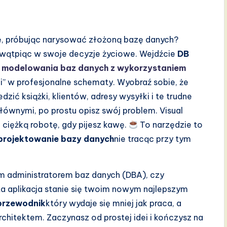
ię, próbując narysować złożoną bazę danych?
i wątpiąc w swoje decyzje życiowe. Wejdźcie
DB
o modelowania baz danych z wykorzystaniem
i” w profesjonalne schematy. Wyobraź sobie, że
zić książki, klientów, adresy wysyłki i te trudne
łównymi, po prostu opisz swój problem. Visual
 ciężką robotę, gdy pijesz kawę.
To narzędzie to
projektowanie bazy danych
nie tracąc przy tym
m administratorem baz danych (DBA), czy
ta aplikacja stanie się twoim nowym najlepszym
przewodnik
który wydaje się mniej jak praca, a
rchitektem. Zaczynasz od prostej idei i kończysz na