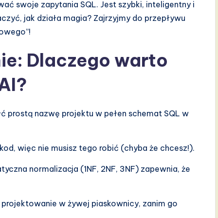
ać swoje zapytania SQL. Jest szybki, inteligentny i
czyć, jak działa magia? Zajrzyjmy do przepływu
towego”!
e: Dlaczego warto
AI?
łć prostą nazwę projektu w pełen schemat SQL w
 kod, więc nie musisz tego robić (chyba że chcesz!).
yczna normalizacja (1NF, 2NF, 3NF) zapewnia, że
 projektowanie w żywej piaskownicy, zanim go