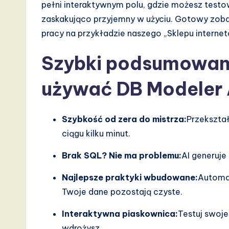
pełni interaktywnym polu, gdzie możesz testow
t
zaskakująco przyjemny w użyciu. Gotowy zoba
pracy na przykładzie naszego „Sklepu interne
T
Szybki podsumowani
r
e
używać DB Modeler 
n
Szybkość od zera do mistrza:
Przekszta
d
ciągu kilku minut.
s
Brak SQL? Nie ma problemu:
AI generuje
i
Najlepsze praktyki wbudowane:
Automat
n
Twoje dane pozostają czyste.
A
Interaktywna piaskownica:
Testuj swoje
wdrożysz.