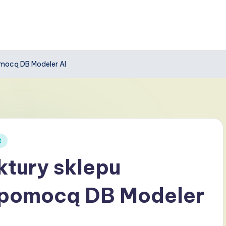
omocą DB Modeler AI
t
ktury sklepu
 pomocą DB Modeler