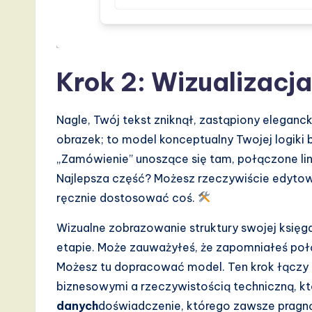
v
a
Krok 2: Wizualizacj
ti
o
Nagle, Twój tekst zniknął, zastąpiony eleganc
n
obrazek; to model konceptualny Twojej logiki b
„Zamówienie” unoszące się tam, połączone lini
Najlepsza część? Możesz rzeczywiście edytowa
ręcznie dostosować coś.
Wizualne zobrazowanie struktury swojej ksi
etapie. Może zauważyłeś, że zapomniałeś połą
Możesz tu dopracować model. Ten krok łączy
biznesowymi a rzeczywistością techniczną, kt
danych
doświadczenie, którego zawsze pragną