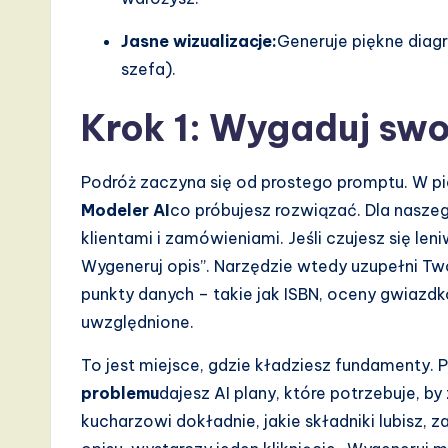
I,
Jasne wizualizacje:
Generuje piękne diag
S
szefa).
o
Krok 1: Wygaduj sw
ft
w
Podróż zaczyna się od prostego promptu. W pi
a
Modeler AI
co próbujesz rozwiązać. Dla nasze
klientami i zamówieniami. Jeśli czujesz się len
r
Wygeneruj opis”. Narzędzie wtedy uzupełni T
e
punkty danych – takie jak ISBN, oceny gwiaz
uwzględnione.
,
To jest miejsce, gdzie kładziesz fundamenty.
a
problemu
dajesz AI plany, które potrzebuje, 
n
kucharzowi dokładnie, jakie składniki lubisz