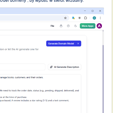
model domeny”, by wpaść w świat wizualny.