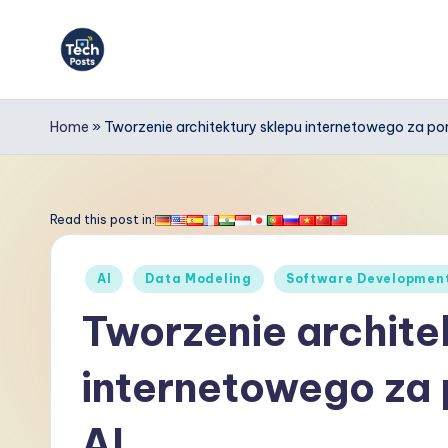
Skip
to
T
content
e
Home
»
Tworzenie architektury sklepu internetowego za p
c
h
Read this post in:
P
Posted
AI
Data Modeling
Software Developmen
o
in
Tworzenie archite
s
internetowego za
t
s
AI