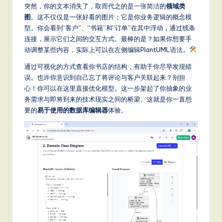
it
突然，你的文本消失了，取而代之的是一张简洁的
领域类
图
。这不仅仅是一张好看的图片；它是你业务逻辑的概念模
a
型。你会看到“客户”、“书籍”和“订单”在其中浮动，通过线条
l
连接，展示它们之间的交互方式。最棒的是？如果你想要手
动调整某些内容，实际上可以在左侧编辑PlantUML语法。
In
通过可视化的方式查看你书店的结构，有助于你尽早发现错
n
误。也许你意识到自己忘了将评论与客户关联起来？别担
o
心！你可以在这里直接优化模型。这一步架起了你抽象的业
务需求与即将到来的技术现实之间的桥梁。这就是你一直想
v
要的
易于使用的数据库编辑器
体验。
a
ti
o
n