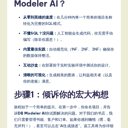
Modeler AI？
a
t
从零到英雄的速度：
在几分钟内将一个简单的项目名称
e
转化为完整的SQL模式。
s
不懂SQL？没问题：
人工智能会生成代码，你无需手动
编写（除非你愿意！）。
t
内置最佳实践：
自动规范化（1NF、2NF、3NF）确保你
T
的数据保持整洁。
r
互动沙盒：
在部署前于实时实验环境中测试你的设计。
e
清晰的可视化：
生成精美的图表，让利益相关者（以及
n
你的老板）满意。
d
步骤1：倾诉你的宏大构想
s
in
旅程始于一个简单的提示。在第一步中，你命名项目，并告
诉
DB Modeler AI
你试图解决的问题。对于我们的书店，我
A
们只需要管理书籍、客户和订单。如果你感到懒惰（嘿，毫
I,
无评判！），甚至可以点击“AI生成描述”。该工具将为你详细