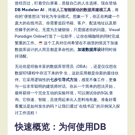
m
曾经历过，盯着空白屏幕，质疑自己的人生选择。现在登场
p
DB Modeler AI
，终极
人工智能驱动的数据库建模工具
，将
你的“便签想法”转化为专业模式。想象一下，你正在构建一个
li
庞大的在线书店。你需要追踪书籍、客户、配送地址以及那
fi
些棘手的评论。无需为主键烦恼，只需描述你的问题。Visual
Paradigm Online打造了一位助手，让你在喝咖啡的同时完成
e
繁重的工作。
这个工具对任何希望在不崩溃的情况下加速
d
数据库设计的人而言都是革命性的。
加速数据库设计
同时保
持清醒。
C
无论你是经验丰富的数据库管理员（DBA），还是仅仅想在
hi
数据101课程中存活下来的学 生，这款应用都是你新的最佳伙
n
伴。它采用逻辑性的
七步引导式方法
，感觉不像工作，更像
与一位非常聪明的建筑师对话。你从一个简单的想法开始，
e
最终获得一个完全互动的实验环境，可以测试你的SQL查
s
询。它快速、智能，且使用起来出人意料地有趣。准备好看
看魔法是如何发生的吗？让我们通过“在线书店”的示例深入探
e
讨工作流程！
-
快速概览：为何使用DB
L