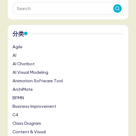
分类
Agile
AI
AI Chatbot
AI Visual Modeling
Animation Software Tool
ArchiMate
BPMN
Business Improvement
C4
Class Diagram
Content & Visual