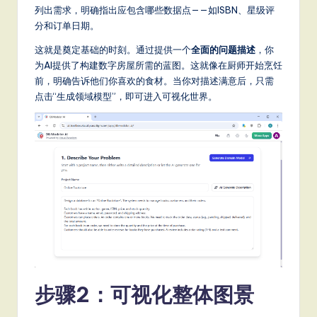
列出需求，明确指出应包含哪些数据点——如ISBN、星级评
S
分和订单日期。
o
这就是奠定基础的时刻。通过提供一个
全面的问题描述
，你
ft
为AI提供了构建数字房屋所需的蓝图。这就像在厨师开始烹饪
前，明确告诉他们你喜欢的食材。当你对描述满意后，只需
w
点击“生成领域模型”，即可进入可视化世界。
a
r
e
,
a
n
d
D
步骤2：可视化整体图景
ig