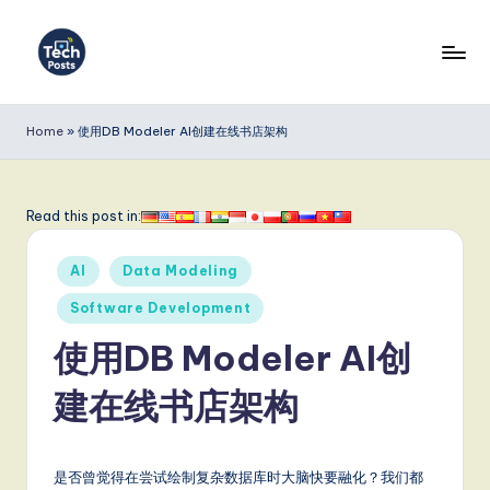
Skip
to
T
content
e
Home
»
使用DB Modeler AI创建在线书店架构
c
h
Read this post in:
P
Posted
o
AI
Data Modeling
in
s
Software Development
t
使用DB Modeler AI创
s
建在线书店架构
S
i
是否曾觉得在尝试绘制复杂数据库时大脑快要融化？我们都