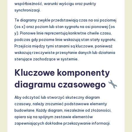
współbieżność, warunki wyścigu oraz punkty
a
synchronizacji.
n
Te diagramy zwykle przedstawiają czas na osi poziomej
d
(os x) oraz poziom lub stan sygnału na osi pionowej (os
y). Pionowe linie reprezentują konkretne chwile czasu,
D
podczas gdy poziome linie wskazują stan stały sygnału.
i
Przejścia między tymi stanami są kluczowe, ponieważ
wskazują rzeczywiste przesyłanie danych lub działania
g
sterujące zachodzące w systemie.
it
Kluczowe komponenty
a
diagramu czasowego
l
I
Aby odczytać lub stworzyć skuteczny diagram
czasowy, należy zrozumieć podstawowe elementy
n
budowlane. Każdy diagram, niezależnie od złożoności,
n
opiera się na spójnym zestawie elementów
zapewniających dokładne przekazywanie informacji.
o