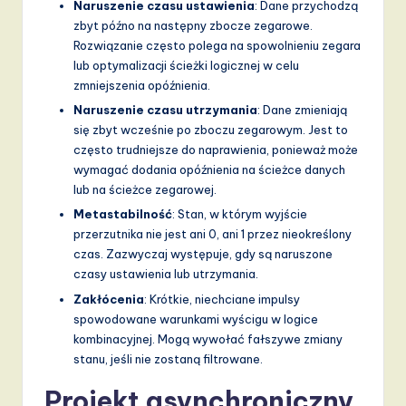
Naruszenie czasu ustawienia
: Dane przychodzą
zbyt późno na następny zbocze zegarowe.
Rozwiązanie często polega na spowolnieniu zegara
lub optymalizacji ścieżki logicznej w celu
zmniejszenia opóźnienia.
Naruszenie czasu utrzymania
: Dane zmieniają
się zbyt wcześnie po zboczu zegarowym. Jest to
często trudniejsze do naprawienia, ponieważ może
wymagać dodania opóźnienia na ścieżce danych
lub na ścieżce zegarowej.
Metastabilność
: Stan, w którym wyjście
przerzutnika nie jest ani 0, ani 1 przez nieokreślony
czas. Zazwyczaj występuje, gdy są naruszone
czasy ustawienia lub utrzymania.
Zakłócenia
: Krótkie, niechciane impulsy
spowodowane warunkami wyścigu w logice
kombinacyjnej. Mogą wywołać fałszywe zmiany
stanu, jeśli nie zostaną filtrowane.
Projekt asynchroniczny