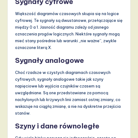
Sygnały cyfrowe
Większość diagramów czasowych skupia się na logice
cyfrowej. Te sygnały są dwustanowe, przełączające się
między 0 a 1. Jasność diagramu zależy od jasnego
oznaczenia progów logicznych. Niektóre sygnały mogą
mieć stany pośrednie lub warunki „nie ważne”, zwykle
oznaczone literą X.
Sygnały analogowe
Choć rzadsze w czystych diagramach czasowych
cyfrowych, sygnały analogowe takie jak szyny
napięciowe lub wyjścia czujników czasem są
uwzględniane. Są one przedstawiane za pomocą
nachylonych lub krzywych linii zamiast ostrej zmiany, co
wskazuje na ciągłą zmianę, a nie na dyskretne przejścia
stanów.
Szyny i dane równoległe
Gdy wiele bitów porusza się jednocześnie, często są