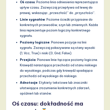
v
Oś czasu
: Pozioma linia odniesienia reprezentująca
upływ czasu. Zazwyczaj przepływa od lewej do
a
prawej, wskazując „przeszłość” do „przyszłości”.
ti
Linie sygnałów
: Poziome ścieżki przypisane do
konkretnych przewodów, szyn lub zmiennych. Każda
o
linia reprezentuje poziom logiczny konkretnego
n
sygnału.
Poziomy logiczne
: Pionowe pozycje na linii
sygnału. Zazwyczaj pokazywane są stany wysoki
(1, Vcc, True) i niski (0, Gnd, False).
Przejścia
: Pionowe linie łączące poziomy logiczne.
Krawędź narastająca przechodzi od stanu niskiego
do wysokiego, podczas gdy krawędź spadająca
przechodzi od wysokiego do niskiego.
Adnotacje
: Etykiety tekstowe lub znaczniki
ułatwiające zrozumienie konkretnych zdarzeń,
opóźnień lub stanów.
Oś czasu: dokładność ma