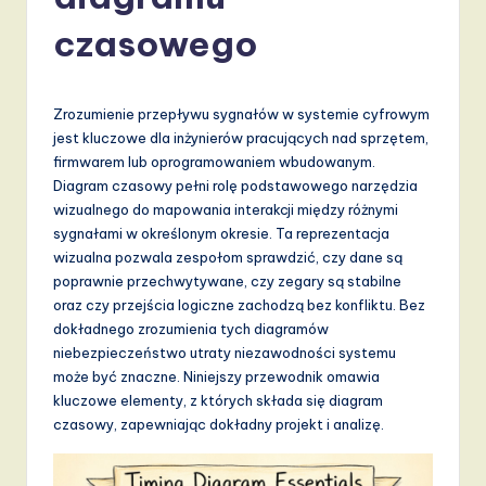
li
s
czasowego
h
-
Zrozumienie przepływu sygnałów w systemie cyfrowym
L
jest kluczowe dla inżynierów pracujących nad sprzętem,
firmwarem lub oprogramowaniem wbudowanym.
a
Diagram czasowy pełni rolę podstawowego narzędzia
t
wizualnego do mapowania interakcji między różnymi
sygnałami w określonym okresie. Ta reprezentacja
e
wizualna pozwala zespołom sprawdzić, czy dane są
s
poprawnie przechwytywane, czy zegary są stabilne
oraz czy przejścia logiczne zachodzą bez konfliktu. Bez
t
dokładnego zrozumienia tych diagramów
T
niebezpieczeństwo utraty niezawodności systemu
może być znaczne. Niniejszy przewodnik omawia
r
kluczowe elementy, z których składa się diagram
e
czasowy, zapewniając dokładny projekt i analizę.
n