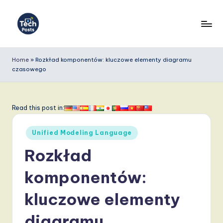
Skip
to
T
content
e
Home
»
Rozkład komponentów: kluczowe elementy diagramu
czasowego
c
h
P
Read this post in:
o
Posted
Unified Modeling Language
s
in
Rozkład
t
s
komponentów:
P
kluczowe elementy
o
diagramu