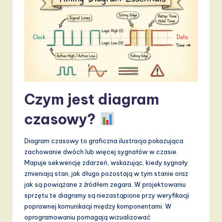
d
s
in
A
I,
S
Czym jest diagram
o
czasowy?
f
t
Diagram czasowy to graficzna ilustracja pokazująca
w
zachowanie dwóch lub więcej sygnałów w czasie.
Mapuje sekwencję zdarzeń, wskazując, kiedy sygnały
a
zmieniają stan, jak długo pozostają w tym stanie oraz
r
jak są powiązane z źródłem zegara. W projektowaniu
sprzętu te diagramy są niezastąpione przy weryfikacji
e
poprawnej komunikacji między komponentami. W
,
oprogramowaniu pomagają wizualizować