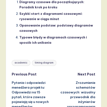
Diagramy czasowe dla początkujących:
Poradnik krok po kroku
Szybki start z diagramami czasowymi:
rysowanie w ciągu minut
Opanowanie podstaw: podstawy diagramów
czasowych
Typowe błędy w diagramach czasowych i
sposób ich unikania
Tags:
academic
timing diagram
Post
Previous Post
Next Post
Pytania i odpowiedzi
Zrozumienie
navigation
menedżera projektu:
schematów
Odpowiedzi na 15
czasowych: wizualny
pytań, które zawsze
przewodnik dla
pojawiają się u nowych
inżynierów
menedżerów
oprogramowania