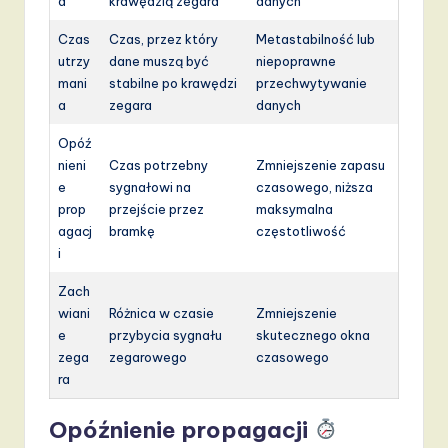
a
krawędzią zegara
danych
Czas
Czas, przez który
Metastabilność lub
utrzy
dane muszą być
niepoprawne
mani
stabilne po krawędzi
przechwytywanie
a
zegara
danych
Opóź
nieni
Czas potrzebny
Zmniejszenie zapasu
e
sygnałowi na
czasowego, niższa
prop
przejście przez
maksymalna
agacj
bramkę
częstotliwość
i
Zach
wiani
Różnica w czasie
Zmniejszenie
e
przybycia sygnału
skutecznego okna
zega
zegarowego
czasowego
ra
Opóźnienie propagacji