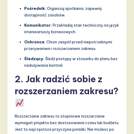
a
Pośrednik:
Organizuj spotkania, zapewnij
dostępność zasobów.
n
Komunikator:
Przekładaj stan techniczny na język
d
interesariuszy biznesowych.
D
Ochronca:
Chron zespół przed niepotrzebnymi
i
przerywaniem i rozszerzaniem zakresu.
g
Śledzący:
Śledź postępy w stosunku do planu bez
nadużywania kontroli.
it
a
2. Jak radzić sobie z
l
rozszerzaniem zakresu?
I
n
n
Rozszerzanie zakresu to stopniowe rozszerzanie
wymagań projektu bez dostosowania czasu lub budżetu.
o
Jest to najczęstsza przyczyna porażki. Nie możesz po