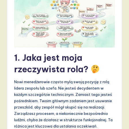
d
s
in
A
I,
S
1. Jaka jest moja
o
rzeczywista rola?
f
t
Nowi menedżerowie często mylą swoją pozycję z rolą
w
lidera zespołu lub szefa. Nie jesteś decydentem w
każdym szczegółzie technicznym. Zamiast tego jesteś
a
pośrednikiem. Twoim głównym zadaniem jest usuwanie
r
przeszkód, aby zespół mógł skupić się na realizacji.
Zarządzasz procesem, a niekoniecznie bezpośrednio
e
ludźmi, chyba że działasz w strukturze funkcjonalnej. Ta
,
różnica jest kluczowa dla ustalania oczekiwań.