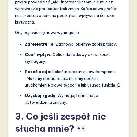
v
prostu powiedzieć „nie” interesariuszom, ale musisz
wprowadzić proces kontroli zmian. Każda nowa prośba
a
musi zostać oceniona pod kątem wpływu na ścieżkę
ti
krytyczną.
o
Gdy pojawia się nowe wymaganie:
n
Zarejestruj je:
Zachowaj pisemny zapis prośby.
Oceń wpływ:
Oblicz dodatkowy czas i koszt
wymagany.
Pokaż opcje:
Pokaż interesariuszowi kompromis.
„Możemy dodać to, ale musimy opóźnić
uruchomienie o dwa tygodnie lub usunąć funkcję X.”
Uzyskaj zgodę:
Wymagaj formalnego
potwierdzenia zmiany.
3. Co jeśli zespół nie
słucha mnie?