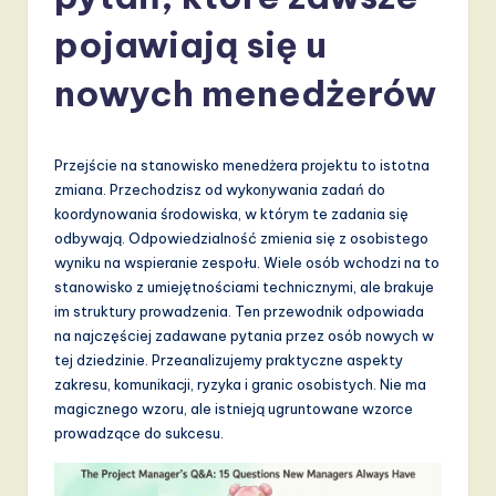
li
s
pojawiają się u
h
nowych menedżerów
-
L
Przejście na stanowisko menedżera projektu to istotna
a
zmiana. Przechodzisz od wykonywania zadań do
t
koordynowania środowiska, w którym te zadania się
odbywają. Odpowiedzialność zmienia się z osobistego
e
wyniku na wspieranie zespołu. Wiele osób wchodzi na to
s
stanowisko z umiejętnościami technicznymi, ale brakuje
im struktury prowadzenia. Ten przewodnik odpowiada
t
na najczęściej zadawane pytania przez osób nowych w
T
tej dziedzinie. Przeanalizujemy praktyczne aspekty
zakresu, komunikacji, ryzyka i granic osobistych. Nie ma
r
magicznego wzoru, ale istnieją ugruntowane wzorce
e
prowadzące do sukcesu.
n