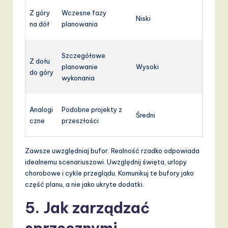
Z góry
Wczesne fazy
Niski
na dół
planowania
Szczegółowe
Z dołu
planowanie
Wysoki
do góry
wykonania
Analogi
Podobne projekty z
Średni
czne
przeszłości
Zawsze uwzględniaj bufor. Realność rzadko odpowiada
idealnemu scenariuszowi. Uwzględnij święta, urlopy
chorobowe i cykle przeglądu. Komunikuj te bufory jako
część planu, a nie jako ukryte dodatki.
5. Jak zarządzać