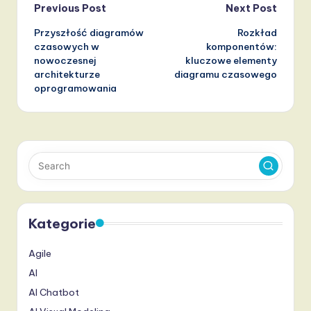
Post
Previous Post
Next Post
Przyszłość diagramów
Rozkład
navigation
czasowych w
komponentów:
nowoczesnej
kluczowe elementy
architekturze
diagramu czasowego
oprogramowania
Kategorie
Agile
AI
AI Chatbot