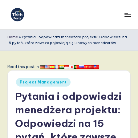
Skip
to
T
content
e
Home
»
Pytania i odpowiedzi menedżera projektu: Odpowiedzi na
15 pytań, które zawsze pojawiają się u nowych menedżerów
c
h
P
Read this post in:
o
Posted
Project Management
s
in
Pytania i odpowiedzi
t
s
menedżera projektu:
P
Odpowiedzi na 15
o
pytań, które zawsze