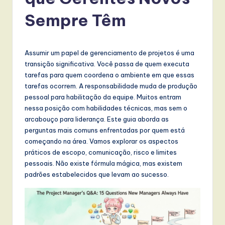
r
t
Sempre Têm
u
g
Assumir um papel de gerenciamento de projetos é uma
u
transição significativa. Você passa de quem executa
tarefas para quem coordena o ambiente em que essas
e
tarefas ocorrem. A responsabilidade muda de produção
s
pessoal para habilitação da equipe. Muitos entram
nessa posição com habilidades técnicas, mas sem o
e
arcabouço para liderança. Este guia aborda as
-
perguntas mais comuns enfrentadas por quem está
começando na área. Vamos explorar os aspectos
L
práticos de escopo, comunicação, risco e limites
a
pessoais. Não existe fórmula mágica, mas existem
padrões estabelecidos que levam ao sucesso.
t
e
s