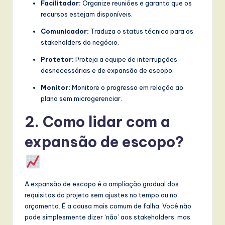
Facilitador:
Organize reuniões e garanta que os
w
recursos estejam disponíveis.
a
Comunicador:
Traduza o status técnico para os
stakeholders do negócio.
r
Protetor:
Proteja a equipe de interrupções
e
desnecessárias e de expansão de escopo.
,
Monitor:
Monitore o progresso em relação ao
a
plano sem microgerenciar.
n
2. Como lidar com a
d
expansão de escopo?
D
i
g
A expansão de escopo é a ampliação gradual dos
it
requisitos do projeto sem ajustes no tempo ou no
orçamento. É a causa mais comum de falha. Você não
a
pode simplesmente dizer ‘não’ aos stakeholders, mas