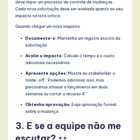
l
deve impor um processo de controle de mudanças.
Cada nova solicitação deve ser avaliada quanto ao seu
I
impacto na rota crítica.
n
Quando chegar um novo requisito:
n
Documente-o:
Mantenha um registro escrito da
o
solicitação.
v
Avalie o impacto:
Calcule o tempo e o custo
adicionais necessários.
a
Apresente opções:
Mostre ao stakeholder o
ti
trade-off. “Podemos adicionar isso, mas
o
precisamos atrasar o lançamento em duas
semanas ou cortar o recurso X.”
n
Obtenha aprovação:
Exija aprovação formal
sobre a mudança.
3. E se a equipe não me
escutar?