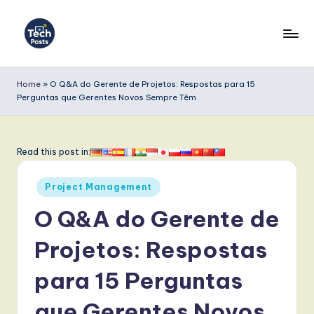
Skip
to
T
content
e
Home
»
O Q&A do Gerente de Projetos: Respostas para 15
Perguntas que Gerentes Novos Sempre Têm
c
h
P
Read this post in:
o
Posted
Project Management
s
in
O Q&A do Gerente de
t
s
Projetos: Respostas
P
para 15 Perguntas
o
que Gerentes Novos