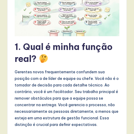
t
T
r
e
n
1. Qual é minha função
d
real?
s
in
Gerentes novos frequentemente confundem sua
posição com a de líder de equipe ou chefe. Você não é o
A
tomador de decisão para cada detalhe técnico. Ao
I,
contrário, você é um facilitador. Seu trabalho principal é
remover obstáculos para que a equipe possa se
S
concentrar na entrega. Você gerencia o processo, não
o
necessariamente as pessoas diretamente, a menos que
esteja em uma estrutura de gestão funcional. Essa
f
distinção é crucial para definir expectativas.
t