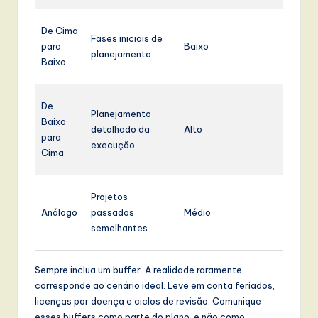
De Cima
Fases iniciais de
para
Baixo
planejamento
Baixo
De
Planejamento
Baixo
detalhado da
Alto
para
execução
Cima
Projetos
Análogo
passados
Médio
semelhantes
Sempre inclua um buffer. A realidade raramente
corresponde ao cenário ideal. Leve em conta feriados,
licenças por doença e ciclos de revisão. Comunique
esses buffers como parte do plano, e não como