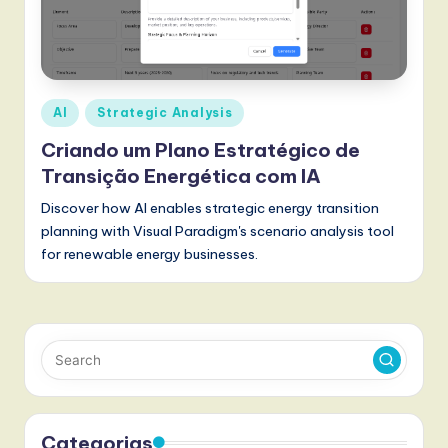
w
a
r
Posted
AI
Strategic Analysis
e
in
Criando um Plano Estratégico de
,
Transição Energética com IA
a
Discover how AI enables strategic energy transition
n
planning with Visual Paradigm's scenario analysis tool
d
for renewable energy businesses.
D
i
g
it
a
Categorias