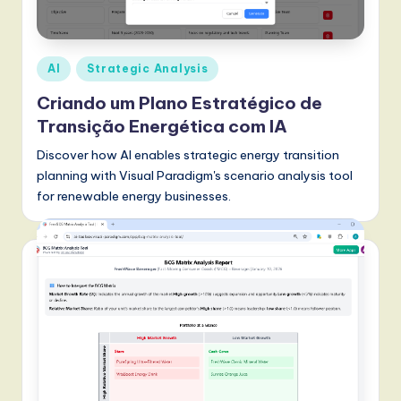
r
t
u
Posted
AI
Strategic Analysis
g
in
Criando um Plano Estratégico de
u
Transição Energética com IA
e
Discover how AI enables strategic energy transition
s
planning with Visual Paradigm's scenario analysis tool
for renewable energy businesses.
e
-
L
a
t
e
s