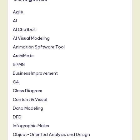
l
I
Agile
AI
n
AI Chatbot
n
AI Visual Modeling
o
Animation Software Tool
v
ArchiMate
a
BPMN
Business Improvement
ti
C4
o
Class Diagram
n
Content & Visual
Data Modeling
DFD
Infographic Maker
Object-Oriented Analysis and Design