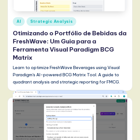
t
T
Posted
AI
Strategic Analysis
r
in
Otimizando o Portfólio de Bebidas da
e
FreshWave: Um Guia para a
n
Ferramenta Visual Paradigm BCG
d
Matrix
s
Learn to optimize FreshWave Beverages using Visual
Paradigm's AI-powered BCG Matrix Tool. A guide to
in
quadrant analysis and strategic reporting for FMCG.
A
I,
S
o
f
t