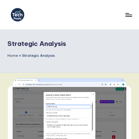
Skip
to
T
content
e
Strategic Analysis
c
h
Home
»
Strategic Analysis
P
o
s
t
s
P
o