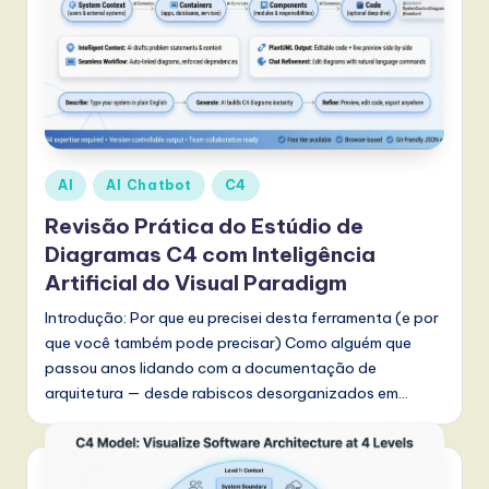
t
T
r
e
n
Posted
AI
AI Chatbot
C4
d
in
Revisão Prática do Estúdio de
s
Diagramas C4 com Inteligência
in
Artificial do Visual Paradigm
A
Introdução: Por que eu precisei desta ferramenta (e por
I,
que você também pode precisar) Como alguém que
passou anos lidando com a documentação de
S
arquitetura — desde rabiscos desorganizados em…
o
f
t