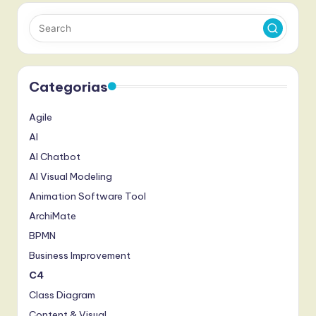
conteúdos
Categorias
Agile
AI
AI Chatbot
AI Visual Modeling
Animation Software Tool
ArchiMate
BPMN
Business Improvement
C4
Class Diagram
Content & Visual