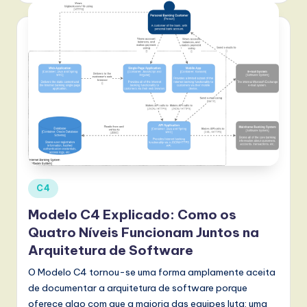
l
I
n
n
o
v
a
ti
o
Posted
C4
in
n
Modelo C4 Explicado: Como os
Quatro Níveis Funcionam Juntos na
Arquitetura de Software
O Modelo C4 tornou-se uma forma amplamente aceita
de documentar a arquitetura de software porque
oferece algo com que a maioria das equipes luta: uma