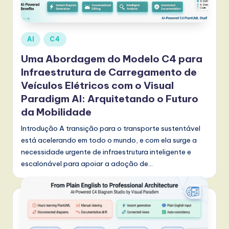
r
t
u
Posted
AI
C4
g
in
Uma Abordagem do Modelo C4 para
u
Infraestrutura de Carregamento de
e
Veículos Elétricos com o Visual
Paradigm AI: Arquitetando o Futuro
s
da Mobilidade
e
Introdução A transição para o transporte sustentável
-
está acelerando em todo o mundo, e com ela surge a
L
necessidade urgente de infraestrutura inteligente e
escalonável para apoiar a adoção de…
a
t
e
s