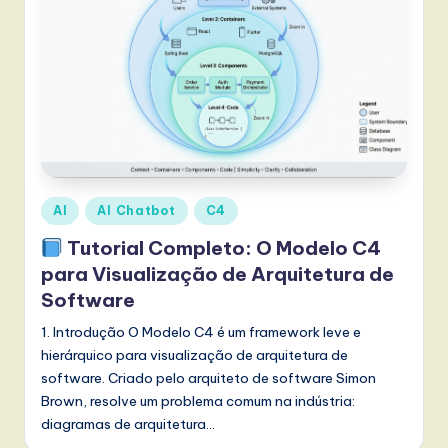
w
a
r
e
,
a
Posted
AI
AI Chatbot
C4
n
in
Tutorial Completo: O Modelo C4
d
para Visualização de Arquitetura de
D
Software
i
1. Introdução O Modelo C4 é um framework leve e
g
hierárquico para visualização de arquitetura de
software. Criado pelo arquiteto de software Simon
it
Brown, resolve um problema comum na indústria:
a
diagramas de arquitetura…