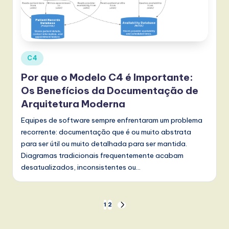
Posted
C4
in
Por que o Modelo C4 é Importante:
Os Benefícios da Documentação de
Arquitetura Moderna
Equipes de software sempre enfrentaram um problema
recorrente: documentação que é ou muito abstrata
para ser útil ou muito detalhada para ser mantida.
Diagramas tradicionais frequentemente acabam
desatualizados, inconsistentes ou…
Paginação
1
2
NEXT
PAGE
dos