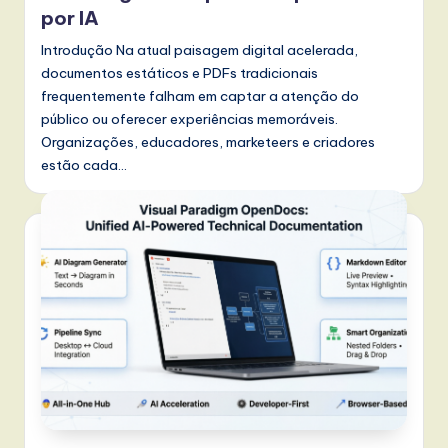
t
por IA
T
Introdução Na atual paisagem digital acelerada,
documentos estáticos e PDFs tradicionais
r
frequentemente falham em captar a atenção do
e
público ou oferecer experiências memoráveis.
n
Organizações, educadores, marketeers e criadores
estão cada…
d
s
in
A
I,
S
o
f
t