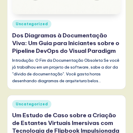
r
t
u
Posted
Uncategorized
g
in
Dos Diagramas à Documentação
u
Viva: Um Guia para Iniciantes sobre o
e
Pipeline DevOps do Visual Paradigm
s
Introdução: O Fim da Documentação Obsoleta Se você
já trabalhou em um projeto de software, sabe a dor da
e
"dívida de documentação". Você gasta horas
-
desenhando diagramas de arquitetura belos…
L
a
Posted
Uncategorized
t
in
Um Estudo de Caso sobre a Criação
e
de Estantes Virtuais Imersivas com
s
Tecnologia de Flipbook Impulsionada