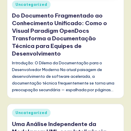
Posted
Uncategorized
w
in
Do Documento Fragmentado ao
a
Conhecimento Unificado: Como o
r
Visual Paradigm OpenDocs
e
Transforma a Documentação
Técnica para Equipes de
,
Desenvolvimento
a
Introdução: O Dilema da Documentação para o
n
Desenvolvedor Moderno Na atual paisagem de
d
desenvolvimento de software acelerada, a
documentação técnica frequentemente se torna uma
D
preocupação secundária — espalhada por páginas…
i
g
Posted
it
Uncategorized
in
a
Uma Análise Independente da