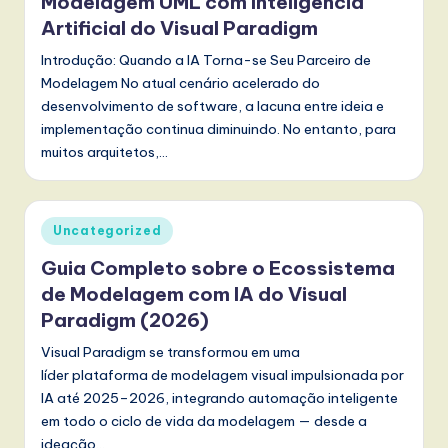
Modelagem UML com Inteligência
l
Artificial do Visual Paradigm
I
Introdução: Quando a IA Torna-se Seu Parceiro de
n
Modelagem No atual cenário acelerado do
n
desenvolvimento de software, a lacuna entre ideia e
implementação continua diminuindo. No entanto, para
o
muitos arquitetos,…
v
a
Posted
Uncategorized
ti
in
Guia Completo sobre o Ecossistema
o
de Modelagem com IA do Visual
n
Paradigm (2026)
Visual Paradigm se transformou em uma
líder plataforma de modelagem visual impulsionada por
IA até 2025–2026, integrando automação inteligente
em todo o ciclo de vida da modelagem — desde a
ideação…