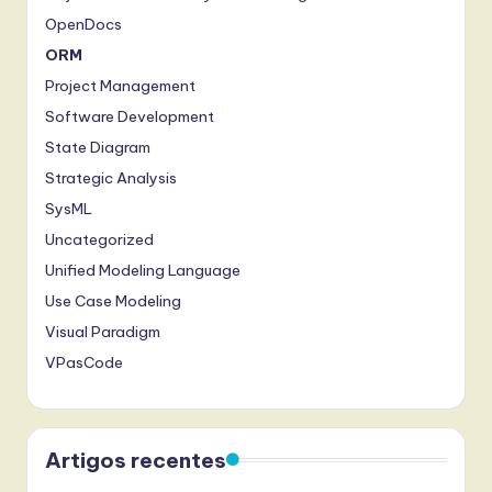
OpenDocs
w
ORM
a
Project Management
r
Software Development
e
State Diagram
,
Strategic Analysis
a
SysML
Uncategorized
n
Unified Modeling Language
d
Use Case Modeling
D
Visual Paradigm
i
VPasCode
g
it
Artigos recentes
a