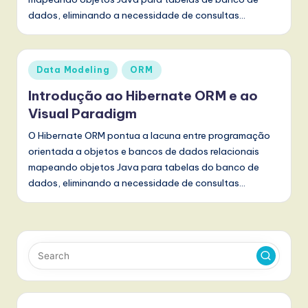
r
dados, eliminando a necessidade de consultas…
t
u
g
Posted
Data Modeling
ORM
in
u
Introdução ao Hibernate ORM e ao
e
Visual Paradigm
s
O Hibernate ORM pontua a lacuna entre programação
orientada a objetos e bancos de dados relacionais
e
mapeando objetos Java para tabelas do banco de
-
dados, eliminando a necessidade de consultas…
L
a
t
e
s