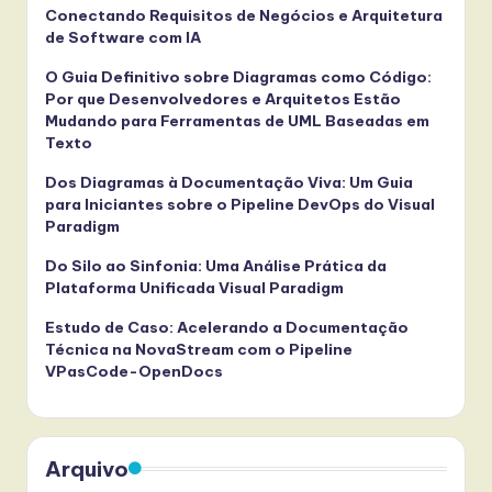
l
Conectando Requisitos de Negócios e Arquitetura
de Software com IA
I
O Guia Definitivo sobre Diagramas como Código:
n
Por que Desenvolvedores e Arquitetos Estão
n
Mudando para Ferramentas de UML Baseadas em
Texto
o
Dos Diagramas à Documentação Viva: Um Guia
v
para Iniciantes sobre o Pipeline DevOps do Visual
a
Paradigm
ti
Do Silo ao Sinfonia: Uma Análise Prática da
Plataforma Unificada Visual Paradigm
o
Estudo de Caso: Acelerando a Documentação
n
Técnica na NovaStream com o Pipeline
VPasCode-OpenDocs
Arquivo