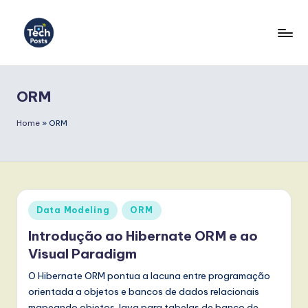
Skip
to
T
content
e
ORM
c
h
Home
»
ORM
P
o
s
Posted
Data Modeling
ORM
t
in
Introdução ao Hibernate ORM e ao
s
Visual Paradigm
P
O Hibernate ORM pontua a lacuna entre programação
o
orientada a objetos e bancos de dados relacionais
mapeando objetos Java para tabelas de banco de