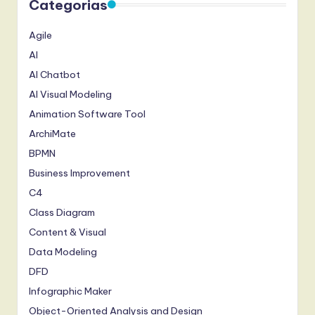
Categorias
t
T
Agile
r
AI
AI Chatbot
e
AI Visual Modeling
n
Animation Software Tool
d
ArchiMate
s
BPMN
in
Business Improvement
A
C4
Class Diagram
I,
Content & Visual
S
Data Modeling
o
DFD
f
Infographic Maker
t
Object-Oriented Analysis and Design