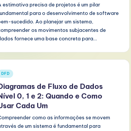
A estimativa precisa de projetos é um pilar
fundamental para o desenvolvimento de software
bem-sucedido. Ao planejar um sistema,
compreender os movimentos subjacentes de
dados fornece uma base concreta para…
Posted
DFD
n
Diagramas de Fluxo de Dados
Nível 0, 1 e 2: Quando e Como
Usar Cada Um
Compreender como as informações se movem
através de um sistema é fundamental para