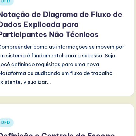
Posted
DFD
n
Notação de Diagrama de Fluxo de
Dados Explicada para
Participantes Não Técnicos
Compreender como as informações se movem por
um sistema é fundamental para o sucesso. Seja
você definindo requisitos para uma nova
plataforma ou auditando um fluxo de trabalho
existente, visualizar…
Posted
DFD
n
Definição e Controle do Escopo