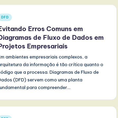
Posted
DFD
n
Evitando Erros Comuns em
Diagramas de Fluxo de Dados em
Projetos Empresariais
Em ambientes empresariais complexos, a
arquitetura da informação é tão crítica quanto o
código que a processa. Diagramas de Fluxo de
Dados (DFD) servem como uma planta
fundamental para compreender…