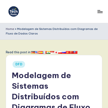
Skip
to
T
content
e
Home
»
Modelagem de Sistemas Distribuídos com Diagramas de
Fluxo de Dados Claros
c
h
P
Read this post in:
o
Posted
DFD
s
in
Modelagem de
t
s
Sistemas
P
Distribuídos com
o
Diagramas de Fluxo