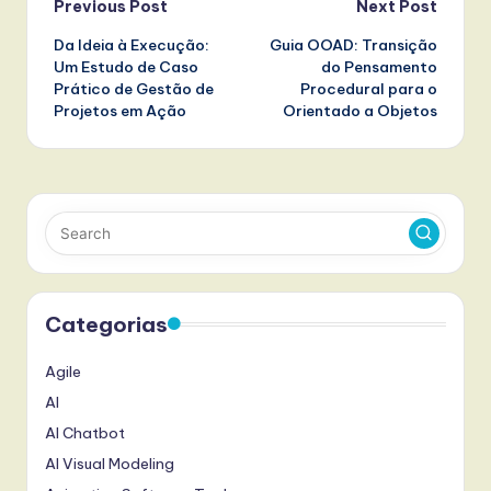
Post
Previous Post
Next Post
Da Ideia à Execução:
Guia OOAD: Transição
navigation
Um Estudo de Caso
do Pensamento
Prático de Gestão de
Procedural para o
Projetos em Ação
Orientado a Objetos
Categorias
Agile
AI
AI Chatbot
AI Visual Modeling