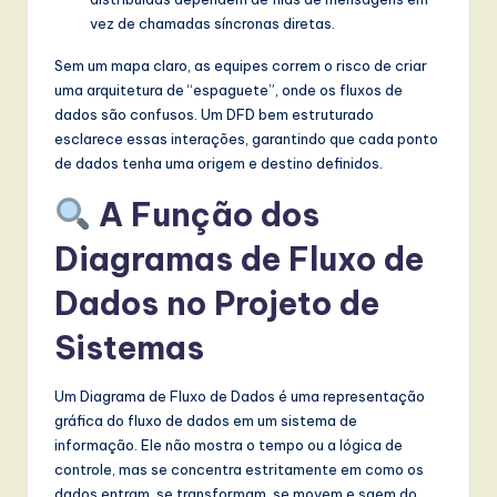
l
vez de chamadas síncronas diretas.
I
Sem um mapa claro, as equipes correm o risco de criar
n
uma arquitetura de “espaguete”, onde os fluxos de
n
dados são confusos. Um DFD bem estruturado
esclarece essas interações, garantindo que cada ponto
o
de dados tenha uma origem e destino definidos.
v
A Função dos
a
Diagramas de Fluxo de
ti
Dados no Projeto de
o
n
Sistemas
Um Diagrama de Fluxo de Dados é uma representação
gráfica do fluxo de dados em um sistema de
informação. Ele não mostra o tempo ou a lógica de
controle, mas se concentra estritamente em como os
dados entram, se transformam, se movem e saem do