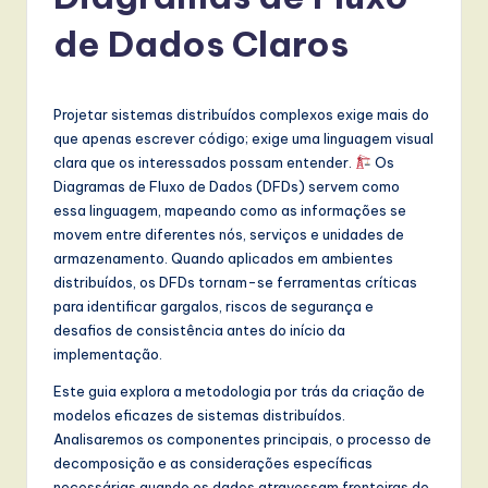
r
t
de Dados Claros
u
g
Projetar sistemas distribuídos complexos exige mais do
u
que apenas escrever código; exige uma linguagem visual
clara que os interessados possam entender.
Os
e
Diagramas de Fluxo de Dados (DFDs) servem como
s
essa linguagem, mapeando como as informações se
movem entre diferentes nós, serviços e unidades de
e
armazenamento. Quando aplicados em ambientes
-
distribuídos, os DFDs tornam-se ferramentas críticas
para identificar gargalos, riscos de segurança e
L
desafios de consistência antes do início da
a
implementação.
t
Este guia explora a metodologia por trás da criação de
modelos eficazes de sistemas distribuídos.
e
Analisaremos os componentes principais, o processo de
s
decomposição e as considerações específicas
necessárias quando os dados atravessam fronteiras de