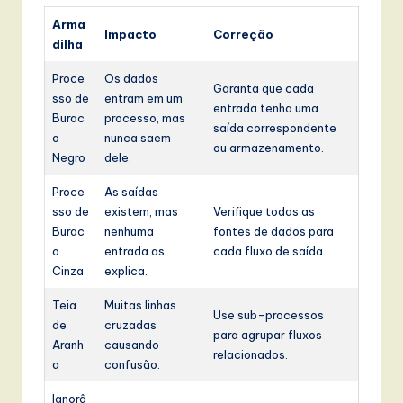
Arma
Impacto
Correção
dilha
Proce
Os dados
Garanta que cada
sso de
entram em um
entrada tenha uma
Burac
processo, mas
saída correspondente
o
nunca saem
ou armazenamento.
Negro
dele.
Proce
As saídas
sso de
existem, mas
Verifique todas as
Burac
nenhuma
fontes de dados para
o
entrada as
cada fluxo de saída.
Cinza
explica.
Teia
Muitas linhas
Use sub-processos
de
cruzadas
para agrupar fluxos
Aranh
causando
relacionados.
a
confusão.
Ignorâ