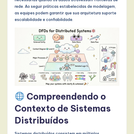
t
rede. Ao seguir práticas estabelecidas de modelagem,
T
as equipes podem garantir que sua arquitetura suporte
escalabilidade e confiabilidade.
r
e
n
d
s
in
A
I,
Compreendendo o
S
Contexto de Sistemas
o
Distribuídos
f
t
Sistemas distribuídos consistem em múltiplos