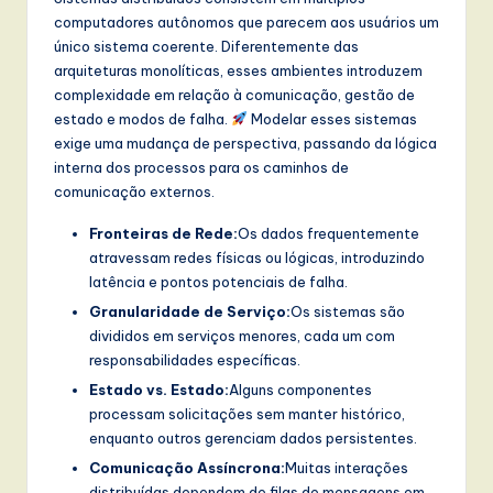
computadores autônomos que parecem aos usuários um
w
único sistema coerente. Diferentemente das
a
arquiteturas monolíticas, esses ambientes introduzem
complexidade em relação à comunicação, gestão de
r
estado e modos de falha.
Modelar esses sistemas
e
exige uma mudança de perspectiva, passando da lógica
interna dos processos para os caminhos de
,
comunicação externos.
a
Fronteiras de Rede:
Os dados frequentemente
n
atravessam redes físicas ou lógicas, introduzindo
d
latência e pontos potenciais de falha.
Granularidade de Serviço:
Os sistemas são
D
divididos em serviços menores, cada um com
i
responsabilidades específicas.
g
Estado vs. Estado:
Alguns componentes
processam solicitações sem manter histórico,
it
enquanto outros gerenciam dados persistentes.
a
Comunicação Assíncrona:
Muitas interações
distribuídas dependem de filas de mensagens em