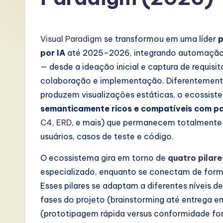
P
o
Visual Paradigm
se transformou em uma líder
p
rt
por IA
até 2025–2026, integrando automação 
— desde a ideação inicial e captura de requisit
u
colaboração e implementação. Diferentement
g
produzem visualizações estáticas, o ecossist
semanticamente ricos e compatíveis com p
u
C4
,
ERD
, e mais) que permanecem totalmente in
e
usuários, casos de teste e código.
s
O ecossistema gira em torno de
quatro pilare
especializado, enquanto se conectam de forma
e
Esses pilares se adaptam a diferentes níveis de 
-
fases do projeto (brainstorming até entrega e
(prototipagem rápida versus conformidade fo
L