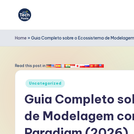
Skip
to
T
content
e
Home
»
Guia Completo sobre o Ecossistema de Modelagem
c
h
Read this post in:
P
Posted
Uncategorized
o
in
Guia Completo so
s
de Modelagem com
t
s
Paradigm (2026)