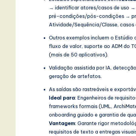
e
→ identificar atores/casos de uso →
pré-condições/pós-condições → pr
,
Atividade/Sequência/Classe, casos d
a
Outros exemplos incluem o Estúdio
n
fluxo de valor, suporte ao ADM do
(mais de 50 aplicativos).
d
Validação assistida por IA, detecçã
D
geração de artefatos.
i
As saídas são rastreáveis e exportáv
g
Ideal para
: Engenheiros de requisit
it
frameworks formais (UML, ArchiMat
onboarding guiado e garantia de qua
a
Vantagem
: Garante rigor metodoló
l
requisitos de texto a entregas visua