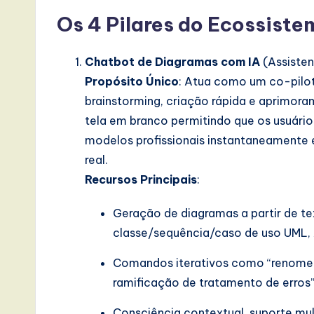
Os
4 Pilares do Ecossiste
a
t
Chatbot de Diagramas com IA
(Assisten
e
Propósito Único
: Atua como um co-pilot
brainstorming, criação rápida e aprimoram
s
tela em branco permitindo que os usuário
t
modelos profissionais instantaneamente
real.
T
Recursos Principais
:
r
Geração de diagramas a partir de t
e
classe/sequência/caso de uso UML, 
n
Comandos iterativos como “renomeie
ramificação de tratamento de erros”
d
Consciência contextual, suporte mult