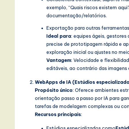
s
exemplo, “Quais riscos existem aqu
i
documentação/relatórios.
n
Exportação para outras ferramentas 
Ideal para
: equipes ágeis, gestores
A
precise de prototipagem rápida e a
I,
exploração inicial ou ajustes no mei
Vantagem
: Velocidade e flexibili
S
editáveis, ao contrário das imagens 
o
WebApps de IA (Estúdios especializado
ft
Propósito único
: Oferece ambientes est
w
orientação passo a passo por IA para ga
tarefas de modelagem complexas ou com
a
Recursos principais
:
r
Estúdios especializados como
Estúd