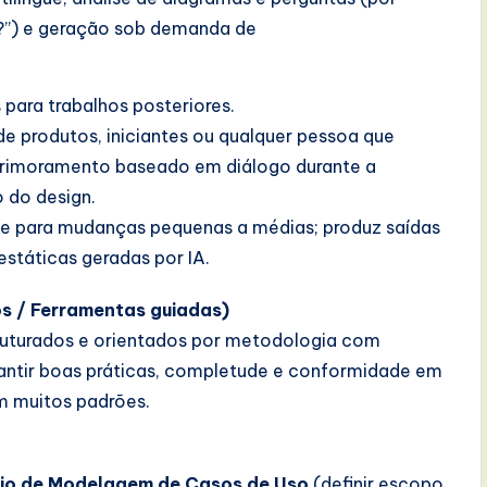
i?”) e geração sob demanda de
para trabalhos posteriores.
 de produtos, iniciantes ou qualquer pessoa que
primoramento baseado em diálogo durante a
o do design.
dade para mudanças pequenas a médias; produz saídas
estáticas geradas por IA.
s / Ferramentas guiadas)
ruturados e orientados por metodologia com
rantir boas práticas, completude e conformidade em
 muitos padrões.
io de Modelagem de Casos de Uso
(definir escopo