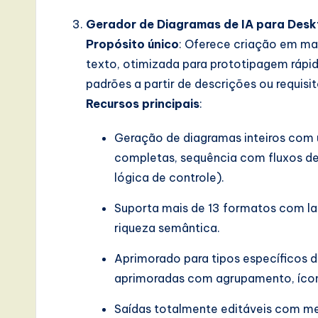
I
Gerador de Diagramas de IA para Des
Propósito único
: Oferece criação em mas
n
texto, otimizada para prototipagem ráp
n
padrões a partir de descrições ou requisit
Recursos principais
:
o
Geração de diagramas inteiros com 
v
completas, sequência com fluxos de
a
lógica de controle).
ti
Suporta mais de 13 formatos com la
riqueza semântica.
o
n
Aprimorado para tipos específicos 
aprimoradas com agrupamento, íco
Saídas totalmente editáveis com me