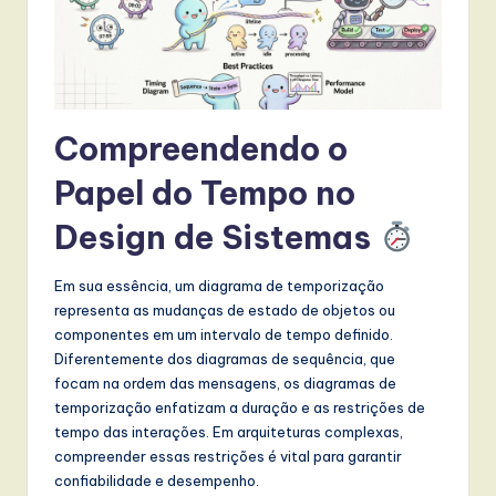
t
T
r
e
Compreendendo o
n
Papel do Tempo no
d
Design de Sistemas
s
in
Em sua essência, um diagrama de temporização
A
representa as mudanças de estado de objetos ou
componentes em um intervalo de tempo definido.
I,
Diferentemente dos diagramas de sequência, que
S
focam na ordem das mensagens, os diagramas de
temporização enfatizam a duração e as restrições de
o
tempo das interações. Em arquiteturas complexas,
f
compreender essas restrições é vital para garantir
confiabilidade e desempenho.
t