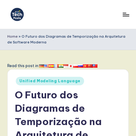
Skip
to
T
content
e
Home
»
O Futuro dos Diagramas de Temporização na Arquitetura
de Software Moderna
c
h
P
Read this post in:
o
Posted
Unified Modeling Language
s
in
O Futuro dos
t
s
Diagramas de
P
Temporização na
o
Arquitetura de