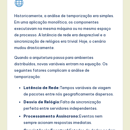
l
I
Historicamente, a análise de temporização era simples.
n
Em uma aplicação monolítica, os componentes
executavam na mesma máquina ou no mesmo espaço
n
de processo. A latência de rede era desprezível e a
o
sincronização de relógios era trivial. Hoje, o cenário
mudou drasticamente.
v
Quando a arquitetura passa para ambientes
a
distribuídos, novas variáveis entram na equação. Os
ti
seguintes fatores complicam a análise de
temporização:
o
n
Latência de Rede:
Tempos variáveis de viagem
de pacotes entre nós geograficamente dispersos.
Desvio de Relógio:
Falta de sincronização
perfeita entre servidores independentes.
Processamento Assíncrono:
Eventos nem
sempre acionam respostas imediatas.