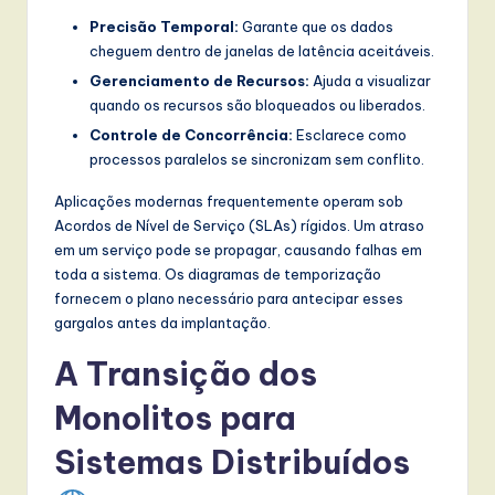
w
Precisão Temporal:
Garante que os dados
cheguem dentro de janelas de latência aceitáveis.
a
Gerenciamento de Recursos:
Ajuda a visualizar
r
quando os recursos são bloqueados ou liberados.
e
Controle de Concorrência:
Esclarece como
processos paralelos se sincronizam sem conflito.
,
Aplicações modernas frequentemente operam sob
a
Acordos de Nível de Serviço (SLAs) rígidos. Um atraso
n
em um serviço pode se propagar, causando falhas em
toda a sistema. Os diagramas de temporização
d
fornecem o plano necessário para antecipar esses
D
gargalos antes da implantação.
i
A Transição dos
g
Monolitos para
it
Sistemas Distribuídos
a