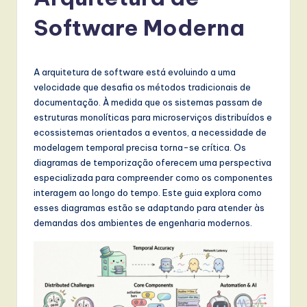
r
t
Software Moderna
u
g
A arquitetura de software está evoluindo a uma
u
velocidade que desafia os métodos tradicionais de
documentação. À medida que os sistemas passam de
e
estruturas monolíticas para microserviços distribuídos e
s
ecossistemas orientados a eventos, a necessidade de
modelagem temporal precisa torna-se crítica. Os
e
diagramas de temporização oferecem uma perspectiva
-
especializada para compreender como os componentes
interagem ao longo do tempo. Este guia explora como
L
esses diagramas estão se adaptando para atender às
a
demandas dos ambientes de engenharia modernos.
t
e
s