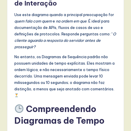
l
de Interação
I
Use este diagrama quando a principal preocupação for
n
quem fala com quem
e
na ordem em que
. É ideal para
documentação de APIs, fluxos de casos de uso e
n
definições de protocolos. Responde perguntas como: “
O
o
cliente aguarda a resposta do servidor antes de
prosseguir?
v
No entanto, os Diagramas de Sequência padrão não
a
possuem unidades de tempo explícitas. Eles mostram a
ti
ordem lógica, e não necessariamente o tempo físico
decorrido. Uma mensagem enviada pode levar 10
o
milissegundos ou 10 segundos; o diagrama não faz
n
distinção, a menos que seja anotado com comentários.
Compreendendo
Diagramas de Tempo