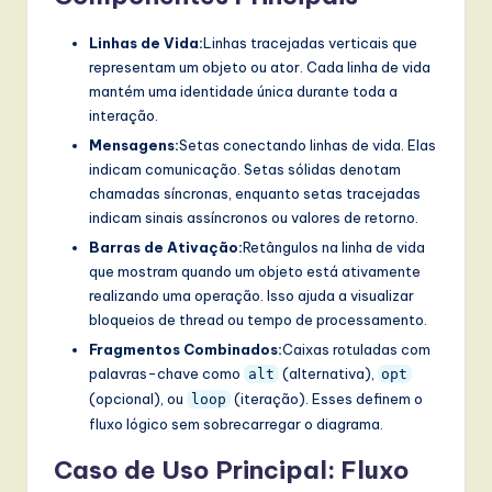
w
Linhas de Vida:
Linhas tracejadas verticais que
a
representam um objeto ou ator. Cada linha de vida
mantém uma identidade única durante toda a
r
interação.
e
Mensagens:
Setas conectando linhas de vida. Elas
indicam comunicação. Setas sólidas denotam
,
chamadas síncronas, enquanto setas tracejadas
a
indicam sinais assíncronos ou valores de retorno.
n
Barras de Ativação:
Retângulos na linha de vida
que mostram quando um objeto está ativamente
d
realizando uma operação. Isso ajuda a visualizar
D
bloqueios de thread ou tempo de processamento.
Fragmentos Combinados:
Caixas rotuladas com
i
palavras-chave como
(alternativa),
alt
opt
g
(opcional), ou
(iteração). Esses definem o
loop
it
fluxo lógico sem sobrecarregar o diagrama.
a
Caso de Uso Principal: Fluxo