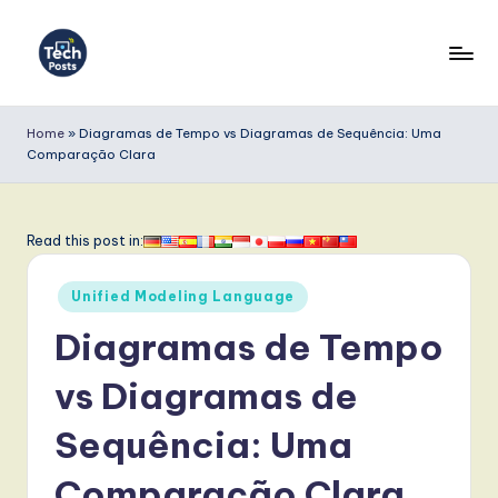
Skip
to
T
content
e
Home
»
Diagramas de Tempo vs Diagramas de Sequência: Uma
Comparação Clara
c
h
P
Read this post in:
o
Posted
Unified Modeling Language
s
in
Diagramas de Tempo
t
s
vs Diagramas de
P
Sequência: Uma
o
Comparação Clara