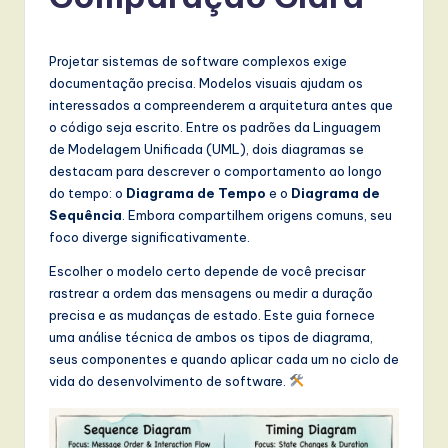
r
t
u
Projetar sistemas de software complexos exige
documentação precisa. Modelos visuais ajudam os
g
interessados a compreenderem a arquitetura antes que
u
o código seja escrito. Entre os padrões da Linguagem
de Modelagem Unificada (UML), dois diagramas se
e
destacam para descrever o comportamento ao longo
s
do tempo: o
Diagrama de Tempo
e o
Diagrama de
Sequência
. Embora compartilhem origens comuns, seu
e
foco diverge significativamente.
-
Escolher o modelo certo depende de você precisar
L
rastrear a ordem das mensagens ou medir a duração
precisa e as mudanças de estado. Este guia fornece
a
uma análise técnica de ambos os tipos de diagrama,
t
seus componentes e quando aplicar cada um no ciclo de
vida do desenvolvimento de software.
e
s