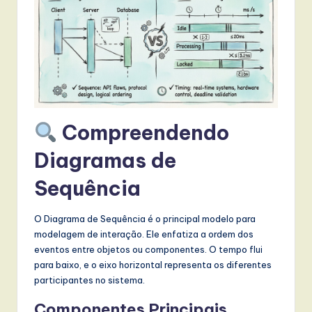
t
T
r
e
n
d
Compreendendo
s
Diagramas de
in
Sequência
A
I,
O Diagrama de Sequência é o principal modelo para
modelagem de interação. Ele enfatiza a ordem dos
S
eventos entre objetos ou componentes. O tempo flui
o
para baixo, e o eixo horizontal representa os diferentes
participantes no sistema.
f
t
Componentes Principais