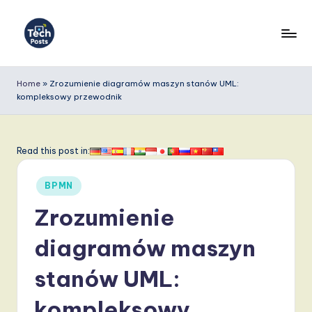
Skip
to
T
content
e
Home
»
Zrozumienie diagramów maszyn stanów UML:
kompleksowy przewodnik
c
h
P
Read this post in:
o
Posted
BPMN
s
in
Zrozumienie
t
s
diagramów maszyn
P
stanów UML:
o
kompleksowy