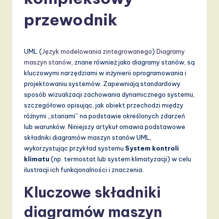
li
s
przewodnik
h
-
UML (
Język modelowania zintegrowanego
)
Diagramy
L
maszyn stanów
, znane również jako diagramy stanów, są
kluczowymi narzędziami w inżynierii oprogramowania i
a
projektowaniu systemów. Zapewniają standardowy
t
sposób wizualizacji zachowania dynamicznego systemu,
szczegółowo opisując, jak obiekt przechodzi między
e
różnymi „stanami” na podstawie określonych zdarzeń
s
lub warunków. Niniejszy artykuł omawia podstawowe
składniki diagramów maszyn stanów UML,
t
wykorzystując przykład systemu
System kontroli
T
klimatu
(np. termostat lub system klimatyzacji) w celu
ilustracji ich funkcjonalności i znaczenia.
r
Kluczowe składniki
e
diagramów maszyn
n