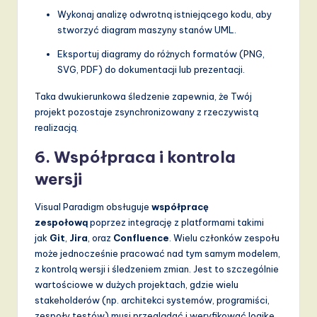
Wykonaj analizę odwrotną istniejącego kodu, aby
stworzyć diagram maszyny stanów UML.
Eksportuj diagramy do różnych formatów (PNG,
SVG, PDF) do dokumentacji lub prezentacji.
Taka dwukierunkowa śledzenie zapewnia, że Twój
projekt pozostaje zsynchronizowany z rzeczywistą
realizacją.
6.
Współpraca i kontrola
wersji
Visual Paradigm obsługuje
współpracę
zespołową
poprzez integrację z platformami takimi
jak
Git
,
Jira
, oraz
Confluence
. Wielu członków zespołu
może jednocześnie pracować nad tym samym modelem,
z kontrolą wersji i śledzeniem zmian. Jest to szczególnie
wartościowe w dużych projektach, gdzie wielu
stakeholderów (np. architekci systemów, programiści,
zespoły testów) musi przeglądać i weryfikować logikę