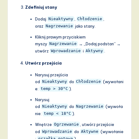
Zdefiniuj stany
Dodaj
,
,
Nieaktywny
Chłodzenie
oraz
jako stany.
Nagrzewanie
Kliknij prawym przyciskiem
myszy
→ „Dodaj podstan” →
Nagrzewanie
utwórz
i
.
Wprowadzanie
Aktywny
Utwórz przejścia
Narysuj przejścia
od
do
(wywołani
Nieaktywny
Chłodzenie
e:
).
temp > 30°C
Narysuj
od
do
(wywoła
Nieaktywny
Nagrzewanie
nie:
).
temp < 18°C
Wnętrze
, utwórz przejście
Ogrzewanie
od
do
(wywołanie
Wprowadzanie
Aktywne
:
).
grzałka_gotowa