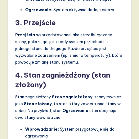
a
Ogrzewanie:
System aktywnie dodaje ciepło.
n
3. Przejście
d
Przejścia
są przedstawiane jako strzałki łączące
D
stany, pokazując, jak i kiedy system przechodzi z
i
jednego stanu do drugiego. Każde przejście jest
wyzwalane zdarzeniem (np. zmianą temperatury), które
g
powoduje zmianę stanu systemu.
it
4. Stan zagnieżdżony (stan
a
złożony)
l
Stan zagnieżdżony
Stan zagnieżdżony
, znany również
I
jako
Stan złożony
, to stan, który zawiera inne stany w
n
sobie. Na przykład, stan
Ogrzewania
stan obejmuje
dwa stany wewnętrzne:
n
Wprowadzanie:
System przygotowuje się do
o
ogrzewania.