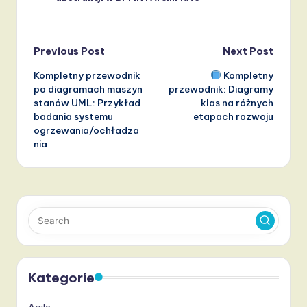
Post
Previous Post
Next Post
Kompletny przewodnik
Kompletny
navigation
po diagramach maszyn
przewodnik: Diagramy
stanów UML: Przykład
klas na różnych
badania systemu
etapach rozwoju
ogrzewania/ochładza
nia
Kategorie
Agile