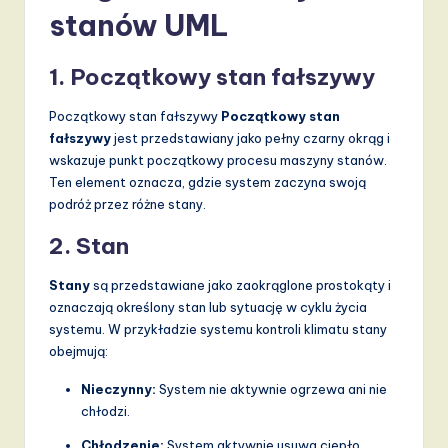
d
stanów UML
s
1. Początkowy stan fałszywy
in
A
Początkowy stan fałszywy
Początkowy stan
fałszywy
jest przedstawiany jako pełny czarny okrąg i
I,
wskazuje punkt początkowy procesu maszyny stanów.
S
Ten element oznacza, gdzie system zaczyna swoją
podróż przez różne stany.
o
f
2. Stan
t
Stany
są przedstawiane jako zaokrąglone prostokąty i
w
oznaczają określony stan lub sytuację w cyklu życia
systemu. W przykładzie systemu kontroli klimatu stany
a
obejmują:
r
Nieczynny:
System nie aktywnie ogrzewa ani nie
e
chłodzi.
,
Chłodzenie:
System aktywnie usuwa ciepło.