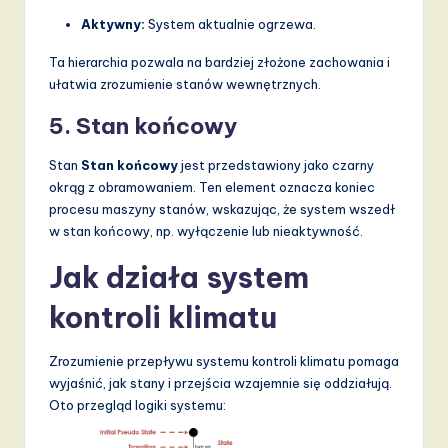
v
Aktywny:
System aktualnie ogrzewa.
a
Ta hierarchia pozwala na bardziej złożone zachowania i
ti
ułatwia zrozumienie stanów wewnętrznych.
o
5. Stan końcowy
n
Stan
Stan końcowy
jest przedstawiony jako czarny
okrąg z obramowaniem. Ten element oznacza koniec
procesu maszyny stanów, wskazując, że system wszedł
w stan końcowy, np. wyłączenie lub nieaktywność.
Jak działa system
kontroli klimatu
Zrozumienie przepływu systemu kontroli klimatu pomaga
wyjaśnić, jak stany i przejścia wzajemnie się oddziałują.
Oto przegląd logiki systemu: