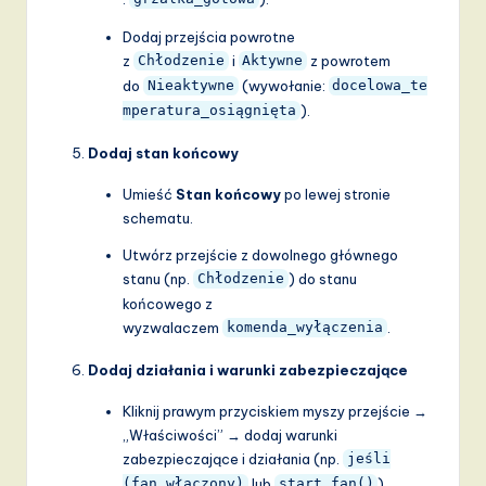
Dodaj przejścia powrotne
z
i
z powrotem
Chłodzenie
Aktywne
do
(wywołanie:
Nieaktywne
docelowa_te
).
mperatura_osiągnięta
Dodaj stan końcowy
Umieść
Stan końcowy
po lewej stronie
schematu.
Utwórz przejście z dowolnego głównego
stanu (np.
) do stanu
Chłodzenie
końcowego z
wyzwalaczem
.
komenda_wyłączenia
Dodaj działania i warunki zabezpieczające
Kliknij prawym przyciskiem myszy przejście →
„Właściwości” → dodaj warunki
zabezpieczające i działania (np.
jeśli
lub
).
(fan_włączony)
start_fan()