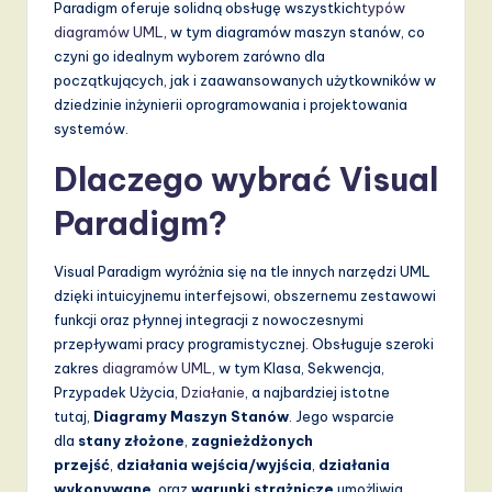
Paradigm oferuje solidną obsługę wszystkich
typów
diagramów UML
, w tym diagramów maszyn stanów, co
czyni go idealnym wyborem zarówno dla
początkujących, jak i zaawansowanych użytkowników w
dziedzinie inżynierii oprogramowania i projektowania
systemów.
Dlaczego wybrać Visual
Paradigm?
Visual Paradigm wyróżnia się na tle innych narzędzi UML
dzięki intuicyjnemu interfejsowi, obszernemu zestawowi
funkcji oraz płynnej integracji z nowoczesnymi
przepływami pracy programistycznej. Obsługuje szeroki
zakres
diagramów UML
, w tym Klasa, Sekwencja,
Przypadek Użycia,
Działanie
, a najbardziej istotne
tutaj,
Diagramy Maszyn Stanów
. Jego wsparcie
dla
stany złożone
,
zagnieżdżonych
przejść
,
działania wejścia/wyjścia
,
działania
wykonywane
, oraz
warunki strażnicze
umożliwia