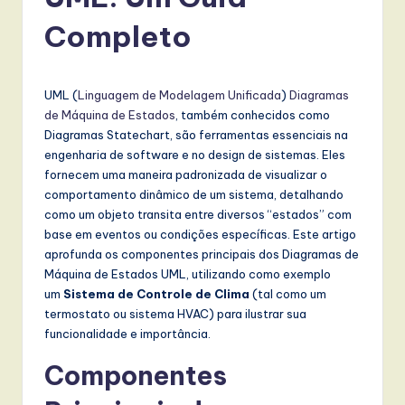
r
t
Completo
u
g
UML (
Linguagem de Modelagem Unificada
)
Diagramas
u
de Máquina de Estados
, também conhecidos como
Diagramas Statechart, são ferramentas essenciais na
e
engenharia de software e no design de sistemas. Eles
s
fornecem uma maneira padronizada de visualizar o
comportamento dinâmico de um sistema, detalhando
e
como um objeto transita entre diversos “estados” com
-
base em eventos ou condições específicas. Este artigo
aprofunda os componentes principais dos Diagramas de
L
Máquina de Estados UML, utilizando como exemplo
a
um
Sistema de Controle de Clima
(tal como um
termostato ou sistema HVAC) para ilustrar sua
t
funcionalidade e importância.
e
Componentes
s