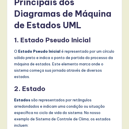
Principais dos
t
Diagramas de Máquina
T
r
de Estados UML
e
1. Estado Pseudo Inicial
n
d
O
Estado Pseudo Inicial
é representado por um círculo
sólido preto e indica o ponto de partida do processo da
s
máquina de estados. Este elemento marca onde o
in
sistema começa sua jornada através de diversos
estados.
A
2. Estado
I,
S
Estados
são representados por retângulos
arredondados e indicam uma condição ou situação
o
específica no ciclo de vida do sistema. No nosso
f
exemplo de Sistema de Controle de Clima, os estados
incluem:
t