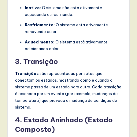
w
Inativo:
O sistema não está ativamente
aquecendo ou resfriando.
a
Resfriamento:
O sistema está ativamente
r
removendo calor.
e
Aquecimento:
O sistema está ativamente
,
adicionando calor.
a
3. Transição
n
Transições
são representadas por setas que
d
conectam os estados, mostrando como e quando o
sistema passa de um estado para outro. Cada transição
D
é acionada por um evento (por exemplo, mudanças de
i
temperatura) que provoca a mudança de condição do
sistema.
g
it
4. Estado Aninhado (Estado
Composto)
a