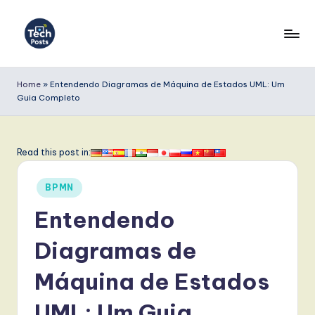
Skip
to
T
content
e
Home
»
Entendendo Diagramas de Máquina de Estados UML: Um
Guia Completo
c
h
P
Read this post in:
o
Posted
BPMN
s
in
Entendendo
t
s
Diagramas de
P
Máquina de Estados
o
UML: Um Guia