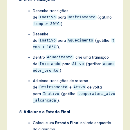
Desenhe transições
de
para
(gatilho:
Inativo
Resfriamento
).
temp > 30°C
Desenhe
de
para
(gatilho:
Inativo
Aquecimento
t
).
emp < 18°C
Dentro
, crie uma transição
Aquecimento
de
para
(gatilho:
Iniciando
Ativo
aquec
).
edor_pronto
Adicione transições de retorno
de
e
de volta
Resfriamento
Ativo
para
(gatilho:
Inativo
temperatura_alvo
).
_alcançada
Adicione o Estado Final
Coloque um
Estado Final
no lado esquerdo
do diagrama.