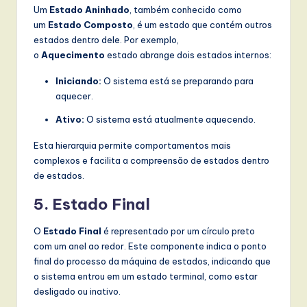
l
Um
Estado Aninhado
, também conhecido como
um
Estado Composto
, é um estado que contém outros
I
estados dentro dele. Por exemplo,
n
o
Aquecimento
estado abrange dois estados internos:
n
Iniciando:
O sistema está se preparando para
o
aquecer.
v
Ativo:
O sistema está atualmente aquecendo.
a
Esta hierarquia permite comportamentos mais
complexos e facilita a compreensão de estados dentro
ti
de estados.
o
5. Estado Final
n
O
Estado Final
é representado por um círculo preto
com um anel ao redor. Este componente indica o ponto
final do processo da máquina de estados, indicando que
o sistema entrou em um estado terminal, como estar
desligado ou inativo.