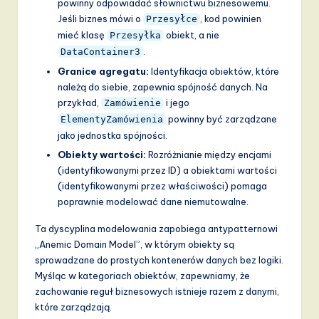
powinny odpowiadać słownictwu biznesowemu.
Jeśli biznes mówi o
, kod powinien
Przesyłce
mieć klasę
obiekt, a nie
Przesyłka
.
DataContainer3
Granice agregatu:
Identyfikacja obiektów, które
należą do siebie, zapewnia spójność danych. Na
przykład,
i jego
Zamówienie
powinny być zarządzane
ElementyZamówienia
jako jednostka spójności.
Obiekty wartości:
Rozróżnianie między encjami
(identyfikowanymi przez ID) a obiektami wartości
(identyfikowanymi przez właściwości) pomaga
poprawnie modelować dane niemutowalne.
Ta dyscyplina modelowania zapobiega antypatternowi
„Anemic Domain Model”, w którym obiekty są
sprowadzane do prostych kontenerów danych bez logiki.
Myśląc w kategoriach obiektów, zapewniamy, że
zachowanie reguł biznesowych istnieje razem z danymi,
które zarządzają.