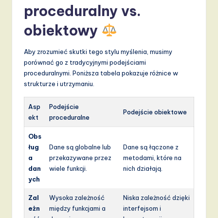
proceduralny vs.
obiektowy
Aby zrozumieć skutki tego stylu myślenia, musimy
porównać go z tradycyjnymi podejściami
proceduralnymi. Poniższa tabela pokazuje różnice w
strukturze i utrzymaniu.
Asp
Podejście
Podejście obiektowe
ekt
proceduralne
Obs
ług
Dane są globalne lub
Dane są łączone z
a
przekazywane przez
metodami, które na
dan
wiele funkcji.
nich działają.
ych
Zal
Wysoka zależność
Niska zależność dzięki
eżn
między funkcjami a
interfejsom i