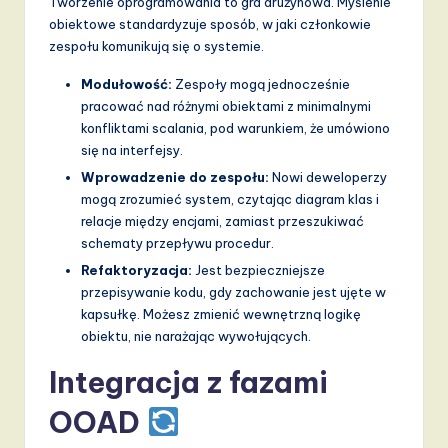
Tworzenie oprogramowania to gra drużynowa. Myślenie
obiektowe standardyzuje sposób, w jaki członkowie
zespołu komunikują się o systemie.
Modułowość:
Zespoły mogą jednocześnie
pracować nad różnymi obiektami z minimalnymi
konfliktami scalania, pod warunkiem, że umówiono
się na interfejsy.
Wprowadzenie do zespołu:
Nowi deweloperzy
mogą zrozumieć system, czytając diagram klas i
relacje między encjami, zamiast przeszukiwać
schematy przepływu procedur.
Refaktoryzacja:
Jest bezpieczniejsze
przepisywanie kodu, gdy zachowanie jest ujęte w
kapsułkę. Możesz zmienić wewnętrzną logikę
obiektu, nie narażając wywołujących.
Integracja z fazami
OOAD