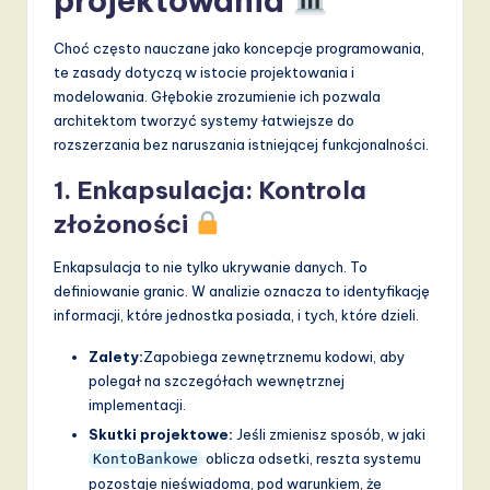
projektowania
v
a
Choć często nauczane jako koncepcje programowania,
te zasady dotyczą w istocie projektowania i
ti
modelowania. Głębokie zrozumienie ich pozwala
o
architektom tworzyć systemy łatwiejsze do
rozszerzania bez naruszania istniejącej funkcjonalności.
n
1. Enkapsulacja: Kontrola
złożoności
Enkapsulacja to nie tylko ukrywanie danych. To
definiowanie granic. W analizie oznacza to identyfikację
informacji, które jednostka posiada, i tych, które dzieli.
Zalety:
Zapobiega zewnętrznemu kodowi, aby
polegał na szczegółach wewnętrznej
implementacji.
Skutki projektowe:
Jeśli zmienisz sposób, w jaki
oblicza odsetki, reszta systemu
KontoBankowe
pozostaje nieświadoma, pod warunkiem, że