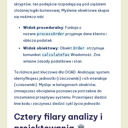
skryptów, ten podejście rozpadają się pod ciężarem
a
złożonej logiki biznesowej. Myślenie obiektowe skupia
n
się na
kim
i
co robi
.
d
Widok proceduralny:
Funkcja o
nazwie
przyjmuje dane klienta i
processOrder
D
oblicza podatek.
i
Widok obiektowy:
Obiekt
otrzymuje
Order
g
komunikat
Wiadomość. Zna
calculateTax
własne zasady podatkowe i stan.
it
Ta różnica jest kluczowa dla OOAD. Analizując system,
a
identyfikujesz jednostki (rzeczowniki) i ich interakcje
l
(czasowniki). Myśląc w kategoriach obiektów,
zmniejszasz obciążenie poznawcze potrzebne do
I
zrozumienia przepływu systemu. Przestajesz śledzić
n
linie kodu i zaczynasz śledzić cykl życia jednostki.
n
Cztery filary analizy i
o