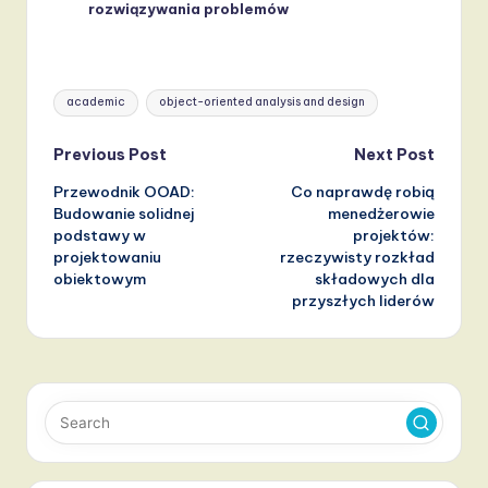
rozwiązywania problemów
Tags:
academic
object-oriented analysis and design
Post
Previous Post
Next Post
Przewodnik OOAD:
Co naprawdę robią
navigation
Budowanie solidnej
menedżerowie
podstawy w
projektów:
projektowaniu
rzeczywisty rozkład
obiektowym
składowych dla
przyszłych liderów