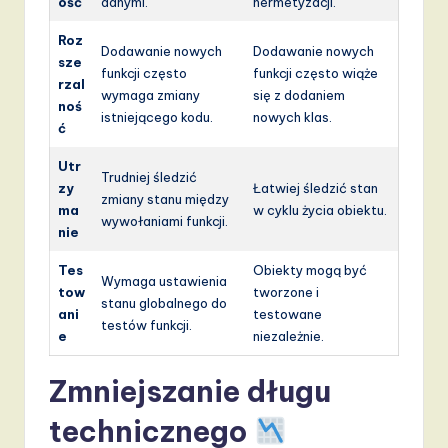
ość
danymi.
hermetyzacji.
Roz
Dodawanie nowych
Dodawanie nowych
sze
funkcji często
funkcji często wiąże
rzal
wymaga zmiany
się z dodaniem
noś
istniejącego kodu.
nowych klas.
ć
Utr
Trudniej śledzić
zy
Łatwiej śledzić stan
zmiany stanu między
ma
w cyklu życia obiektu.
wywołaniami funkcji.
nie
Tes
Obiekty mogą być
Wymaga ustawienia
tow
tworzone i
stanu globalnego do
ani
testowane
testów funkcji.
e
niezależnie.
Zmniejszanie długu
technicznego