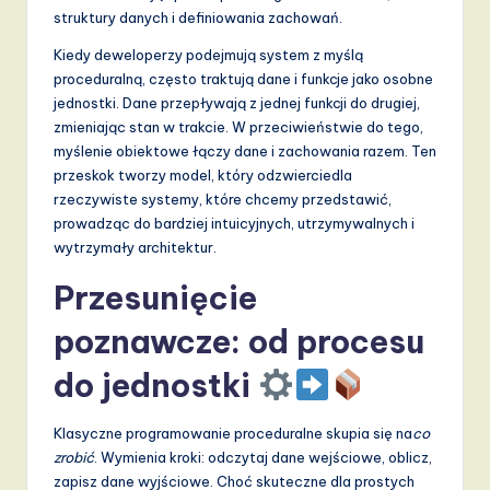
d
struktury danych i definiowania zachowań.
s
Kiedy deweloperzy podejmują system z myślą
proceduralną, często traktują dane i funkcje jako osobne
in
jednostki. Dane przepływają z jednej funkcji do drugiej,
A
zmieniając stan w trakcie. W przeciwieństwie do tego,
myślenie obiektowe łączy dane i zachowania razem. Ten
I,
przeskok tworzy model, który odzwierciedla
S
rzeczywiste systemy, które chcemy przedstawić,
prowadząc do bardziej intuicyjnych, utrzymywalnych i
o
wytrzymały architektur.
f
Przesunięcie
t
poznawcze: od procesu
w
a
do jednostki
r
Klasyczne programowanie proceduralne skupia się na
co
e
zrobić
. Wymienia kroki: odczytaj dane wejściowe, oblicz,
,
zapisz dane wyjściowe. Choć skuteczne dla prostych