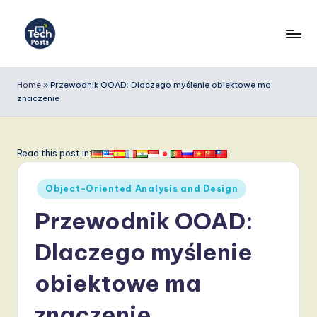
Skip
to
T
content
e
Home
»
Przewodnik OOAD: Dlaczego myślenie obiektowe ma
znaczenie
c
h
P
Read this post in:
o
Posted
Object-Oriented Analysis and Design
s
in
Przewodnik OOAD:
t
s
Dlaczego myślenie
P
obiektowe ma
o
znaczenie