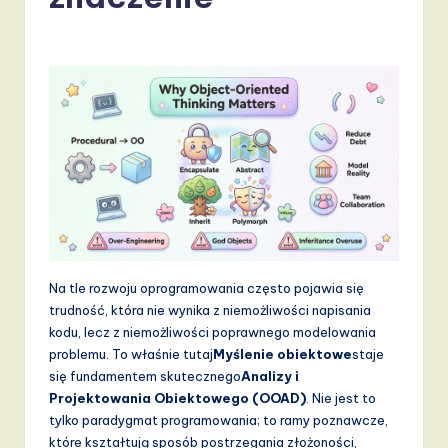
li
s
h
-
L
a
t
e
s
Na tle rozwoju oprogramowania często pojawia się
t
trudność, która nie wynika z niemożliwości napisania
T
kodu, lecz z niemożliwości poprawnego modelowania
problemu. To właśnie tutaj
Myślenie obiektowe
staje
r
się fundamentem skutecznego
Analizy i
e
Projektowania Obiektowego (OOAD)
. Nie jest to
tylko paradygmat programowania; to ramy poznawcze,
n
które kształtują sposób postrzegania złożoności,