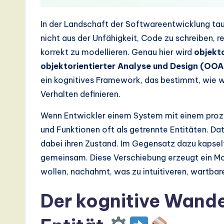
s
In der Landschaft der Softwareentwicklung tau
t
nicht aus der Unfähigkeit, Code zu schreiben, r
korrekt zu modellieren. Genau hier wird
objekt
T
objektorientierter Analyse und Design (OO
r
ein kognitives Framework, das bestimmt, wie 
Verhalten definieren.
e
Wenn Entwickler einem System mit einem proz
n
und Funktionen oft als getrennte Entitäten. Da
d
dabei ihren Zustand. Im Gegensatz dazu kapsel
gemeinsam. Diese Verschiebung erzeugt ein Mode
s
wollen, nachahmt, was zu intuitiveren, wartbar
in
Der kognitive Wande
A