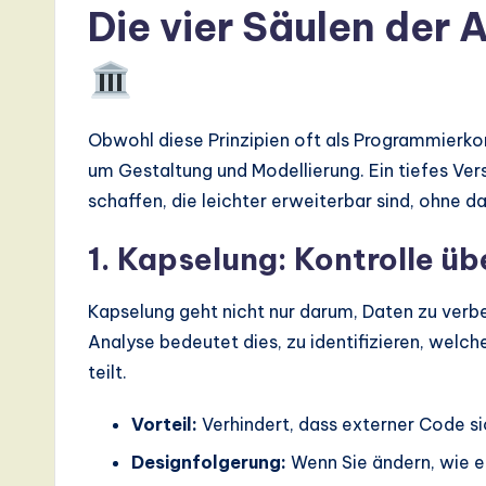
Die vier Säulen der
d
D
i
Obwohl diese Prinzipien oft als Programmierko
g
um Gestaltung und Modellierung. Ein tiefes Ve
it
schaffen, die leichter erweiterbar sind, ohne 
a
1. Kapselung: Kontrolle ü
l
Kapselung geht nicht nur darum, Daten zu verbe
In
Analyse bedeutet dies, zu identifizieren, welch
teilt.
n
Vorteil:
Verhindert, dass externer Code si
o
Designfolgerung:
Wenn Sie ändern, wie 
v