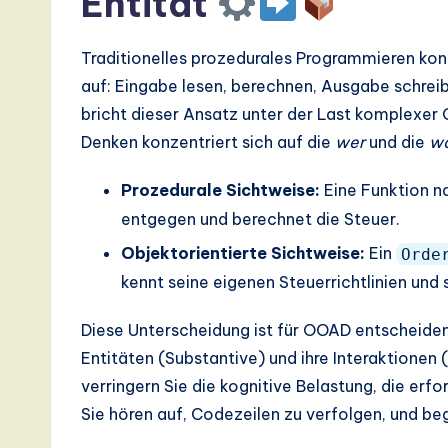
Entität
I,
S
Traditionelles prozedurales Programmieren konz
o
auf: Eingabe lesen, berechnen, Ausgabe schreibe
bricht dieser Ansatz unter der Last komplexer
ft
Denken konzentriert sich auf die
wer
und die
wa
w
Prozedurale Sichtweise:
Eine Funktion 
a
entgegen und berechnet die Steuer.
r
Objektorientierte Sichtweise:
Ein
Orde
kennt seine eigenen Steuerrichtlinien und 
e
Diese Unterscheidung ist für OOAD entscheidend
,
Entitäten (Substantive) und ihre Interaktionen 
a
verringern Sie die kognitive Belastung, die erf
Sie hören auf, Codezeilen zu verfolgen, und beg
n