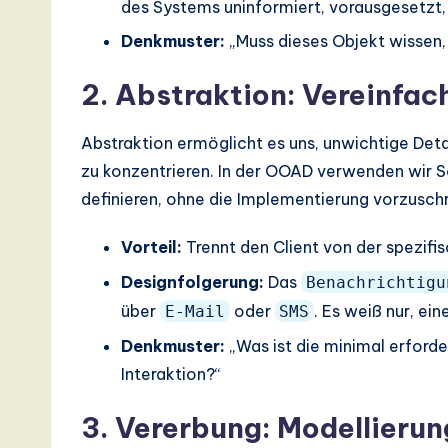
des Systems uninformiert, vorausgesetzt, d
a
Denkmuster:
„Muss dieses Objekt wissen, 
ti
2. Abstraktion: Vereinfac
o
Abstraktion ermöglicht es uns, unwichtige Deta
n
zu konzentrieren. In der OOAD verwenden wir Sc
definieren, ohne die Implementierung vorzusch
Vorteil:
Trennt den Client von der spezifi
Designfolgerung:
Das
Benachrichtigu
über
oder
. Es weiß nur, ein
E-Mail
SMS
Denkmuster:
„Was ist die minimal erford
Interaktion?“
3. Vererbung: Modellierun