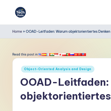
Skip
to
T
content
e
Home
»
OOAD-Leitfaden: Warum objektorientiertes Denken w
c
h
Read this post in:
P
Posted
Object-Oriented Analysis and Design
o
in
OOAD-Leitfaden:
s
objektorientiertes
t
s