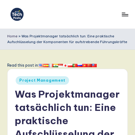
Skip
to
T
content
e
Home
»
Was Projektmanager tatsächlich tun: Eine praktische
Aufschlüsselung der Komponenten für aufstrebende Führungskräfte
c
h
P
Read this post in:
o
Posted
Project Management
s
in
Was Projektmanager
t
s
tatsächlich tun: Eine
G
praktische
e
Aufschlüsselung der