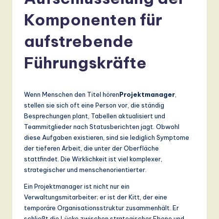
r
m
Komponenten für
a
aufstrebende
n
Führungskräfte
-
L
a
Wenn Menschen den Titel hören
Projektmanager
,
stellen sie sich oft eine Person vor, die ständig
t
Besprechungen plant, Tabellen aktualisiert und
e
Teammitglieder nach Statusberichten jagt. Obwohl
diese Aufgaben existieren, sind sie lediglich Symptome
s
der tieferen Arbeit, die unter der Oberfläche
t
stattfindet. Die Wirklichkeit ist viel komplexer,
strategischer und menschenorientierter.
T
Ein Projektmanager ist nicht nur ein
r
Verwaltungsmitarbeiter; er ist der Kitt, der eine
e
temporäre Organisationsstruktur zusammenhält. Er
schließt die Lücke zwischen strategischer Ebene und