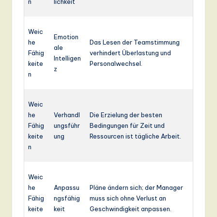
n
lichkeit
Weic
Emotion
he
Das Lesen der Teamstimmung
ale
Fähig
verhindert Überlastung und
Intelligen
keite
Personalwechsel.
z
n
Weic
he
Verhandl
Die Erzielung der besten
Fähig
ungsführ
Bedingungen für Zeit und
keite
ung
Ressourcen ist tägliche Arbeit.
n
Weic
he
Anpassu
Pläne ändern sich; der Manager
Fähig
ngsfähig
muss sich ohne Verlust an
keite
keit
Geschwindigkeit anpassen.