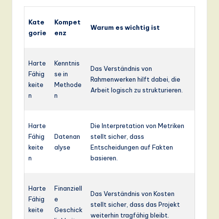
Kate
Kompet
Warum es wichtig ist
gorie
enz
Harte
Kenntnis
Das Verständnis von
Fähig
se in
Rahmenwerken hilft dabei, die
keite
Methode
Arbeit logisch zu strukturieren.
n
n
Harte
Die Interpretation von Metriken
Fähig
Datenan
stellt sicher, dass
keite
alyse
Entscheidungen auf Fakten
n
basieren.
Harte
Finanziell
Das Verständnis von Kosten
Fähig
e
stellt sicher, dass das Projekt
keite
Geschick
weiterhin tragfähig bleibt.