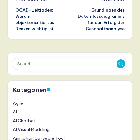
Post
OOAD-Leitfaden:
Grundlagen des
navigation
Warum
Datenflussdiagramms
objektorientiertes
für den Erfolg der
Denken wichtig ist
Geschäftsanalyse
Kategorien
Agile
AI
AI Chatbot
AI Visual Modeling
Animation Software Tool