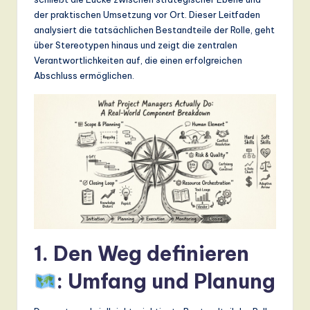
n
der praktischen Umsetzung vor Ort. Dieser Leitfaden
d
analysiert die tatsächlichen Bestandteile der Rolle, geht
über Stereotypen hinaus und zeigt die zentralen
s
Verantwortlichkeiten auf, die einen erfolgreichen
in
Abschluss ermöglichen.
A
I,
S
o
ft
w
a
1. Den Weg definieren
r
: Umfang und Planung
e
,