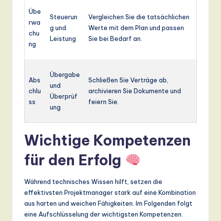
Übe
Steuerun
Vergleichen Sie die tatsächlichen
rwa
g und
Werte mit dem Plan und passen
chu
Leistung
Sie bei Bedarf an.
ng
Übergabe
Abs
Schließen Sie Verträge ab,
und
chlu
archivieren Sie Dokumente und
Überprüf
ss
feiern Sie.
ung
Wichtige Kompetenzen
für den Erfolg
Während technisches Wissen hilft, setzen die
effektivsten Projektmanager stark auf eine Kombination
aus harten und weichen Fähigkeiten. Im Folgenden folgt
eine Aufschlüsselung der wichtigsten Kompetenzen.