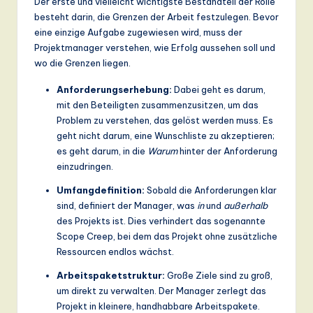
Der erste und vielleicht wichtigste Bestandteil der Rolle
a
besteht darin, die Grenzen der Arbeit festzulegen. Bevor
eine einzige Aufgabe zugewiesen wird, muss der
n
Projektmanager verstehen, wie Erfolg aussehen soll und
d
wo die Grenzen liegen.
D
Anforderungserhebung:
Dabei geht es darum,
mit den Beteiligten zusammenzusitzen, um das
ig
Problem zu verstehen, das gelöst werden muss. Es
it
geht nicht darum, eine Wunschliste zu akzeptieren;
es geht darum, in die
Warum
hinter der Anforderung
a
einzudringen.
l
Umfangdefinition:
Sobald die Anforderungen klar
In
sind, definiert der Manager, was
in
und
außerhalb
des Projekts ist. Dies verhindert das sogenannte
n
Scope Creep, bei dem das Projekt ohne zusätzliche
o
Ressourcen endlos wächst.
v
Arbeitspaketstruktur:
Große Ziele sind zu groß,
um direkt zu verwalten. Der Manager zerlegt das
a
Projekt in kleinere, handhabbare Arbeitspakete.