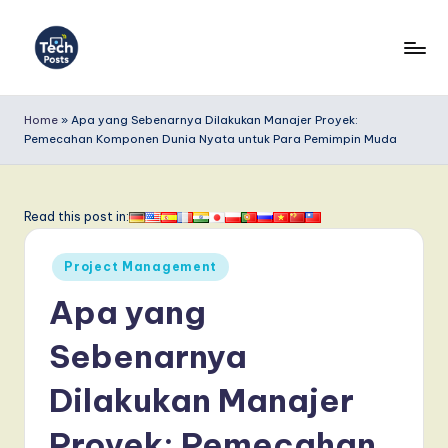
Skip
to
T
content
e
Home
»
Apa yang Sebenarnya Dilakukan Manajer Proyek:
Pemecahan Komponen Dunia Nyata untuk Para Pemimpin Muda
c
h
P
Read this post in:
o
Posted
Project Management
s
in
Apa yang
t
s
Sebenarnya
I
Dilakukan Manajer
n
Proyek: Pemecahan