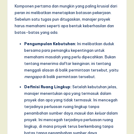
Komponen pertama dan mungkin yang paling krusial dari
a
peran ini melibatkan menetapkan batasan pekerjaan.
r
Sebelum satu tugas pun ditugaskan, manajer proyek
harus memahami seperti apa bentuk keberhasilan dan
e
batas-batas yang ada.
,
Pengumpulan Kebutuhan:
Ini melibatkan duduk
a
bersama para pemangku kepentingan untuk
n
memahami masalah yang perlu dipecahkan. Bukan
tentang menerima daftar keinginan; ini tentang
d
menggali alasan di balik permintaan tersebut, yaitu
D
mengapa
di balik permintaan tersebut.
i
Definisi Ruang Lingkup:
Setelah kebutuhan jelas,
manajer menentukan apa yang termasuk dalam
g
proyek dan apa yang tidak termasuk. Ini mencegah
it
terjadinya perluasan ruang lingkup tanpa
penambahan sumber daya.
masuk
dan
keluar
dalam
a
proyek. Ini mencegah terjadinya perluasan ruang
l
lingkup, di mana proyek terus berkembang tanpa
batas tanpa penambahan sumber daya.