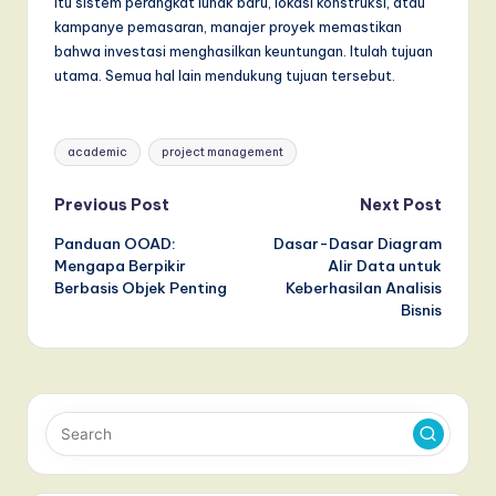
itu sistem perangkat lunak baru, lokasi konstruksi, atau
kampanye pemasaran, manajer proyek memastikan
bahwa investasi menghasilkan keuntungan. Itulah tujuan
utama. Semua hal lain mendukung tujuan tersebut.
Tags:
academic
project management
Post
Previous Post
Next Post
Panduan OOAD:
Dasar-Dasar Diagram
navigation
Mengapa Berpikir
Alir Data untuk
Berbasis Objek Penting
Keberhasilan Analisis
Bisnis