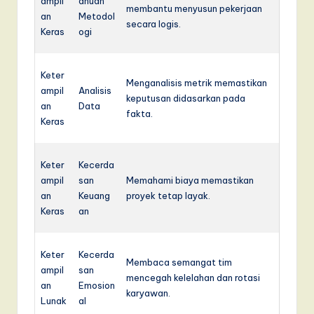
ampil
ahuan
membantu menyusun pekerjaan
an
Metodol
secara logis.
Keras
ogi
Keter
Menganalisis metrik memastikan
ampil
Analisis
keputusan didasarkan pada
an
Data
fakta.
Keras
Keter
Kecerda
ampil
san
Memahami biaya memastikan
an
Keuang
proyek tetap layak.
Keras
an
Keter
Kecerda
Membaca semangat tim
ampil
san
mencegah kelelahan dan rotasi
an
Emosion
karyawan.
Lunak
al