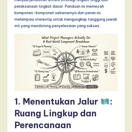
T
pelaksanaan tingkat dasar. Panduan ini memecah
r
komponen-komponen sebenarnya dari peran ini,
melampaui stereotip untuk mengungkap tanggung jawab
e
inti yang mendorong penyelesaian yang sukses.
n
d
s
in
A
I,
S
1. Menentukan Jalur
:
o
f
Ruang Lingkup dan
t
Perencanaan
w