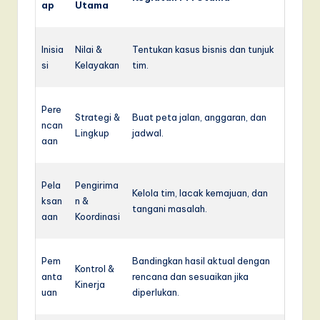
ap
Utama
Inisia
Nilai &
Tentukan kasus bisnis dan tunjuk
si
Kelayakan
tim.
Pere
Strategi &
Buat peta jalan, anggaran, dan
ncan
Lingkup
jadwal.
aan
Pela
Pengirima
Kelola tim, lacak kemajuan, dan
ksan
n &
tangani masalah.
aan
Koordinasi
Pem
Bandingkan hasil aktual dengan
Kontrol &
anta
rencana dan sesuaikan jika
Kinerja
uan
diperlukan.