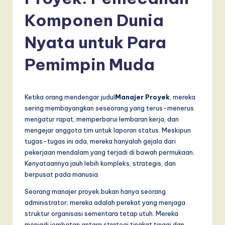
d
o
Komponen Dunia
n
Nyata untuk Para
e
Pemimpin Muda
si
a
n
Ketika orang mendengar judul
Manajer Proyek
, mereka
sering membayangkan seseorang yang terus-menerus
-
mengatur rapat, memperbarui lembaran kerja, dan
L
mengejar anggota tim untuk laporan status. Meskipun
tugas-tugas ini ada, mereka hanyalah gejala dari
a
pekerjaan mendalam yang terjadi di bawah permukaan.
t
Kenyataannya jauh lebih kompleks, strategis, dan
berpusat pada manusia.
e
Seorang manajer proyek bukan hanya seorang
s
administrator; mereka adalah perekat yang menjaga
t
struktur organisasi sementara tetap utuh. Mereka
menjadi jembatan antara strategi tingkat tinggi dan