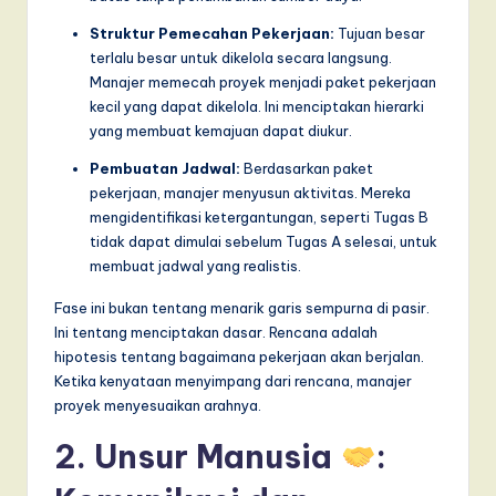
I
Struktur Pemecahan Pekerjaan:
Tujuan besar
n
terlalu besar untuk dikelola secara langsung.
n
Manajer memecah proyek menjadi paket pekerjaan
kecil yang dapat dikelola. Ini menciptakan hierarki
o
yang membuat kemajuan dapat diukur.
v
Pembuatan Jadwal:
Berdasarkan paket
a
pekerjaan, manajer menyusun aktivitas. Mereka
mengidentifikasi ketergantungan, seperti Tugas B
ti
tidak dapat dimulai sebelum Tugas A selesai, untuk
o
membuat jadwal yang realistis.
n
Fase ini bukan tentang menarik garis sempurna di pasir.
Ini tentang menciptakan dasar. Rencana adalah
hipotesis tentang bagaimana pekerjaan akan berjalan.
Ketika kenyataan menyimpang dari rencana, manajer
proyek menyesuaikan arahnya.
2. Unsur Manusia
: