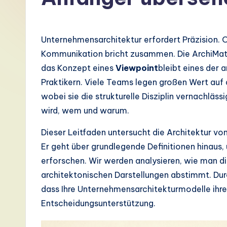
G
e
Unternehmensarchitektur erfordert Präzision. O
r
Kommunikation bricht zusammen. Die ArchiMate
das Konzept eines
Viewpoint
bleibt eines der
m
Praktikern. Viele Teams legen großen Wert auf
a
wobei sie die strukturelle Disziplin vernachläss
wird, wem und warum.
n
Dieser Leitfaden untersucht die Architektur vo
-
Er geht über grundlegende Definitionen hinaus
L
erforschen. Wir werden analysieren, wie man di
architektonischen Darstellungen abstimmt. Durch
a
dass Ihre Unternehmensarchitekturmodelle ihre
t
Entscheidungsunterstützung.
e