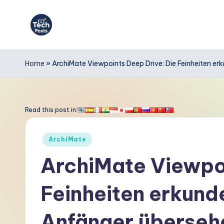
Skip
to
T
content
e
Home
»
ArchiMate Viewpoints Deep Drive: Die Feinheiten er
c
h
Read this post in:
P
Posted
ArchiMate
o
in
ArchiMate Viewpoi
s
Feinheiten erkunde
t
s
Anfänger überseh