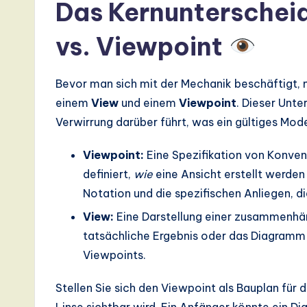
I,
Das Kernunterschei
S
vs. Viewpoint
o
Bevor man sich mit der Mechanik beschäftigt,
ft
einem
View
und einem
Viewpoint
. Dieser Unte
w
Verwirrung darüber führt, was ein gültiges Mo
a
Viewpoint:
Eine Spezifikation von Konvent
r
definiert,
wie
eine Ansicht erstellt werden
Notation und die spezifischen Anliegen, di
e
View:
Eine Darstellung einer zusammenhän
,
tatsächliche Ergebnis oder das Diagramm s
Viewpoints.
a
n
Stellen Sie sich den Viewpoint als Bauplan für d