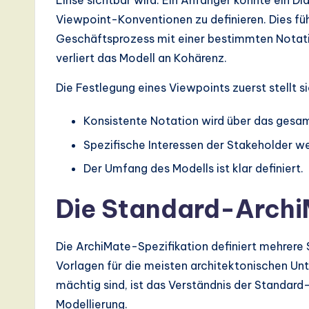
Linse sichtbar wird. Ein Anfänger könnte ein D
d
Viewpoint-Konventionen zu definieren. Dies füh
D
Geschäftsprozess mit einer bestimmten Notation
verliert das Modell an Kohärenz.
i
Die Festlegung eines Viewpoints zuerst stellt si
g
Konsistente Notation wird über das ges
it
Spezifische Interessen der Stakeholder we
a
Der Umfang des Modells ist klar definiert.
l
Die Standard-Arch
In
n
Die ArchiMate-Spezifikation definiert mehrere
Vorlagen für die meisten architektonischen U
o
mächtig sind, ist das Verständnis der Standard
v
Modellierung.