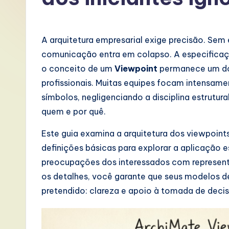
P
o
A arquitetura empresarial exige precisão. Sem
rt
comunicação entra em colapso. A especifica
o conceito de um
Viewpoint
permanece um do
u
profissionais. Muitas equipes focam intensam
g
símbolos, negligenciando a disciplina estrutur
quem e por quê.
u
Este guia examina a arquitetura dos viewpoint
e
definições básicas para explorar a aplicação 
s
preocupações dos interessados com represent
os detalhes, você garante que seus modelos d
e
pretendido: clareza e apoio à tomada de deci
-
L