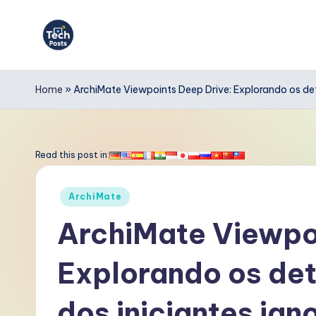
Skip
to
T
content
e
Home
»
ArchiMate Viewpoints Deep Drive: Explorando os det
c
h
Read this post in:
P
Posted
ArchiMate
o
in
ArchiMate Viewpo
s
Explorando os det
t
s
dos iniciantes ign