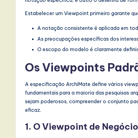
notação específica, e outro o desenha de for
e
Estabelecer um Viewpoint primeiro garante qu
,
A notação consistente é aplicada em to
a
As preocupações específicas dos interes
n
O escopo do modelo é claramente defini
d
Os Viewpoints Padr
D
i
A especificação ArchiMate define vários vie
fundamentais para a maioria das pesquisas ar
g
sejam poderosos, compreender o conjunto pa
it
eficaz.
a
1. O Viewpoint de Negóci
l