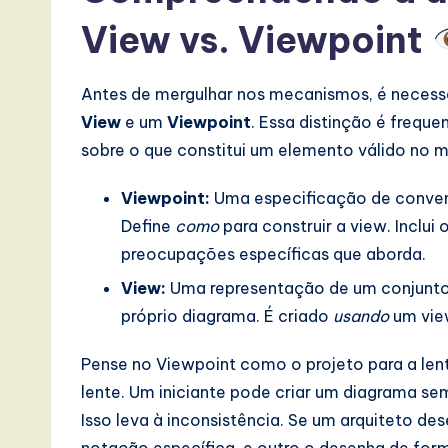
s
View vs. Viewpoint
i
n
Antes de mergulhar nos mecanismos, é necess
View
e um
Viewpoint
. Essa distinção é frequ
A
sobre o que constitui um elemento válido no 
I,
Viewpoint:
Uma especificação de convenç
S
Define
como
para construir a view. Inclu
o
preocupações específicas que aborda.
View:
Uma representação de um conjunto 
ft
próprio diagrama. É criado
usando
um vie
w
Pense no Viewpoint como o projeto para a len
a
lente. Um iniciante pode criar um diagrama se
r
Isso leva à inconsistência. Se um arquiteto 