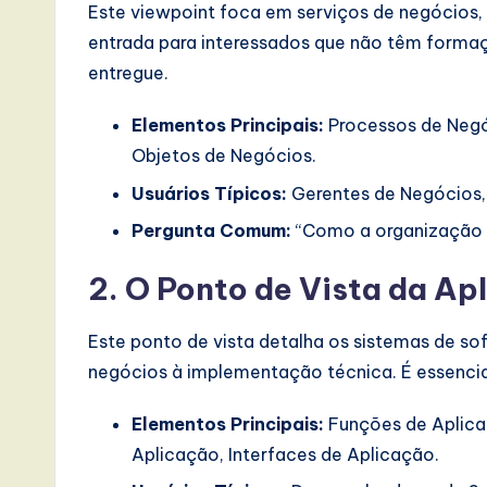
Este viewpoint foca em serviços de negócios,
I
entrada para interessados que não têm formaçã
entregue.
n
n
Elementos Principais:
Processos de Negó
Objetos de Negócios.
o
Usuários Típicos:
Gerentes de Negócios, 
v
Pergunta Comum:
“Como a organização e
a
2. O Ponto de Vista da A
ti
Este ponto de vista detalha os sistemas de sof
o
negócios à implementação técnica. É essencia
n
Elementos Principais:
Funções de Aplica
Aplicação, Interfaces de Aplicação.