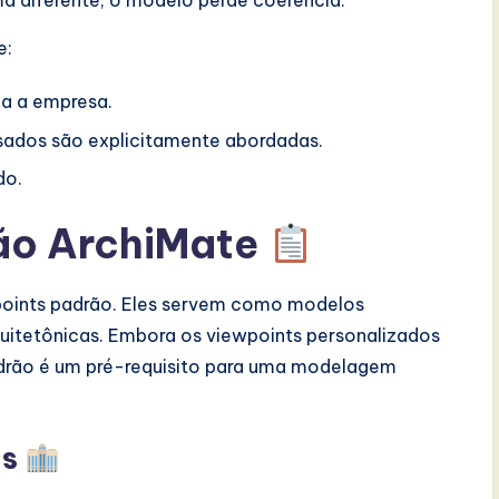
ma diferente, o modelo perde coerência.
e:
da a empresa.
sados são explicitamente abordadas.
do.
ão ArchiMate
wpoints padrão. Eles servem como modelos
quitetônicas. Embora os viewpoints personalizados
drão é um pré-requisito para uma modelagem
os