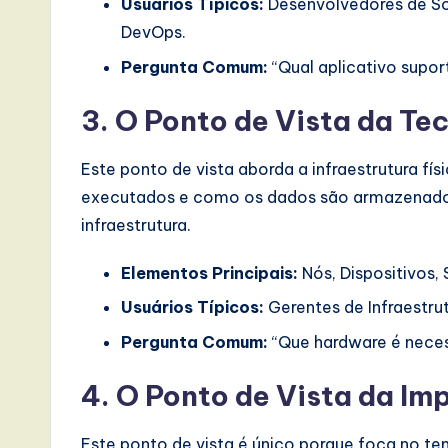
Usuários Típicos:
Desenvolvedores de Sof
DevOps.
Pergunta Comum:
“Qual aplicativo supo
3. O Ponto de Vista da Te
Este ponto de vista aborda a infraestrutura fís
executados e como os dados são armazenados
infraestrutura.
Elementos Principais:
Nós, Dispositivos,
Usuários Típicos:
Gerentes de Infraestru
Pergunta Comum:
“Que hardware é neces
4. O Ponto de Vista da I
Este ponto de vista é único porque foca no te